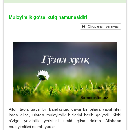
Muloyimlik go‘zal xulq namunasidir!
Chop etish versiyasi
Alloh taola qaysi bir bandasiga, qaysi bir oilaga yaxshilikni
iroda qilsa, ularga muloyimlik hislatini berib qo‘yadi. Kishi
o‘ziga yaxshilik yetishini umid qilsa doimo Allohdan
muloyimlikni so‘rab yursin.