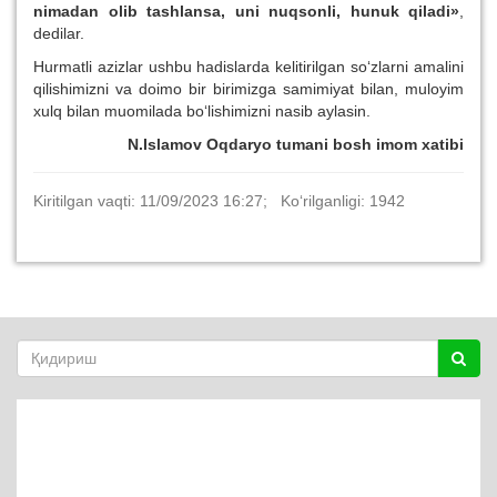
nimadan olib tashlansa, uni nuqsonli,
h
unuk
qiladi»
,
dedilar.
Hurmatli azizlar ushbu hadislarda kelitirilgan so‘zlarni amalini
qilishimizni va doimo bir birimizga samimiyat bilan, muloyim
xulq bilan muomilada bo‘lishimizni nasib aylasin.
N.Islamov Oqdaryo tumani bosh imom xatibi
Kiritilgan vaqti: 11/09/2023 16:27; Ko‘rilganligi: 1942