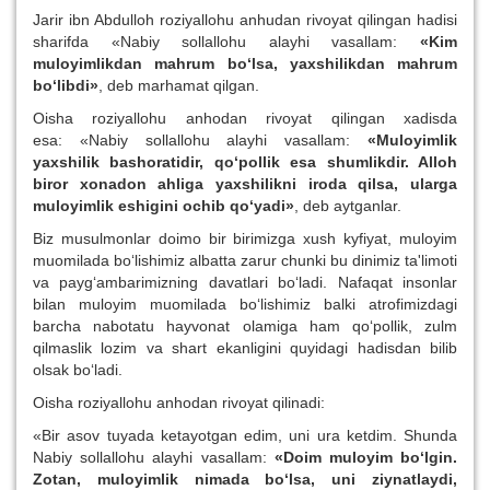
Jarir ibn Abdulloh roziyallohu anhudan rivoyat qilingan hadisi
sharifda «Nabiy sollallohu alayhi vasallam:
«Kim
muloyimlikdan mahrum bo‘lsa, yaxshilikdan mahrum
bo‘libdi»
, deb marhamat qilgan.
Oisha roziyallohu anhodan rivoyat qilingan xadisda
esa: «Nabiy sollallohu alayhi vasallam:
«Muloyimlik
yaxshilik bashoratidir, qo‘pollik esa shumlikdir. Alloh
biror xonadon ahliga yaxshilikni iroda qilsa, ularga
muloyimlik eshigini ochib qo‘yadi»
, deb aytganlar.
Biz musulmonlar doimo bir birimizga xush kyfiyat, muloyim
muomilada bo‘lishimiz albatta zarur chunki bu dinimiz ta'limoti
va payg‘ambarimizning davatlari bo‘ladi.
Nafaqat insonlar
bilan muloyim muomilada bo‘lishimiz balki atrofimizdagi
barcha nabotatu hayvonat olamiga ham qo‘pollik, zulm
qilmaslik lozim va shart ekanligini quyidagi hadisdan bilib
olsak bo‘ladi.
Oisha roziyallohu anhodan rivoyat qilinadi:
«Bir asov tuyada ketayotgan edim, uni ura ketdim. Shunda
Nabiy sollallohu alayhi vasallam:
«Doim muloyim bo‘lgin.
Zotan, muloyimlik nimada bo‘lsa, uni ziynatlaydi,