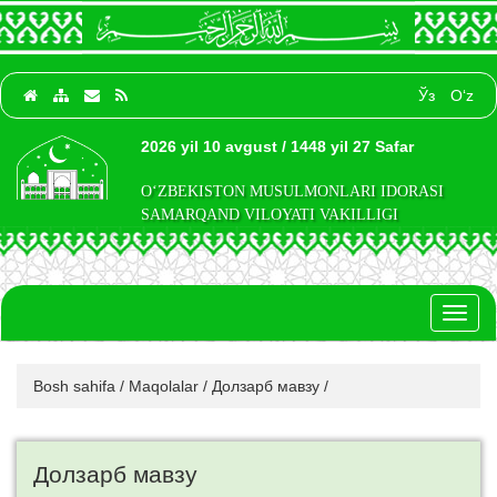
Ўз
O‘z
2026 yil 10 avgust / 1448 yil 27 Safar
O‘ZBEKISTON MUSULMONLARI IDORASI
SAMARQAND VILOYATI VAKILLIGI
Toggl
naviga
Bosh sahifa
/
Maqolalar
/
Долзарб мавзу
/
Долзарб мавзу