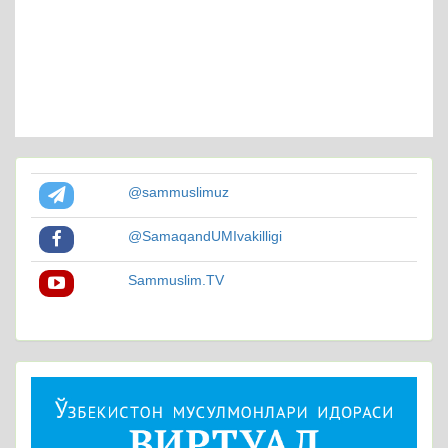
@sammuslimuz
@SamaqandUMIvakilligi
Sammuslim.TV