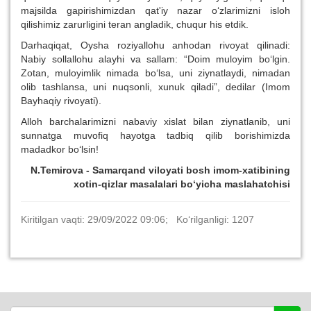
majsilda gapirishimizdan qat'iy nazar o‘zlarimizni isloh
qilishimiz zarurligini teran angladik, chuqur his etdik.
Darhaqiqat, Oysha roziyallohu anhodan rivoyat qilinadi:
Nabiy sollallohu alayhi va sallam: “Doim muloyim bo‘lgin.
Zotan, muloyimlik nimada bo‘lsa, uni ziynatlaydi, nimadan
olib tashlansa, uni nuqsonli, xunuk qiladi”, dedilar (Imom
Bayhaqiy rivoyati).
Alloh barchalarimizni nabaviy xislat bilan ziynatlanib, uni
sunnatga muvofiq hayotga tadbiq qilib borishimizda
madadkor bo‘lsin!
N.Temirova - Samarqand viloyati bosh imom-xatibining
xotin-qizlar masalalari bo‘yicha maslahatchisi
Kiritilgan vaqti: 29/09/2022 09:06; Ko‘rilganligi: 1207