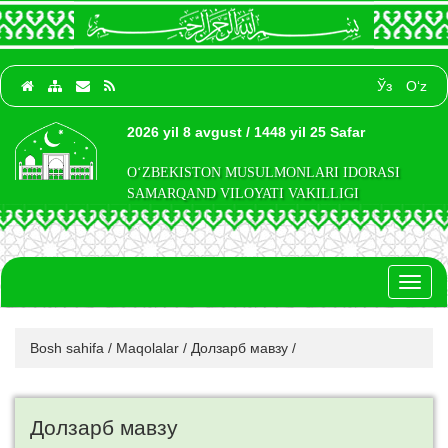
Ўз
O‘z
2026 yil 8 avgust / 1448 yil 25 Safar
O‘ZBEKISTON MUSULMONLARI IDORASI
SAMARQAND VILOYATI VAKILLIGI
Toggl
naviga
Bosh sahifa
/
Maqolalar
/
Долзарб мавзу
/
Долзарб мавзу