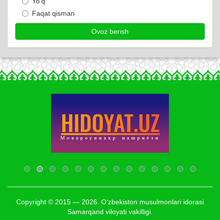
Yo‘q
Faqat qisman
Copyright © 2015 — 2026. O‘zbekiston musulmonlari idorasi
Samarqand viloyati vakilligi.