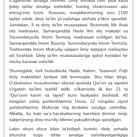
o‘zgarishlar amalga oshirildi. Diniy sohada ham juda katta
ijobiy ishlar amalga oshirildiki, buning shukronasini ado
etmog‘imiz lozim. Xususan, masjidlarimizning soni 2100
tadan oshib, diniy ta'lim yo‘nalishiga alohida e'tibor qaratildi.
Jumladan, 3 ta diniy ta'lim muassasasi: Buxoroda Mir Arab
oliy madrasasi, Samarqandda Hadis Ilmi oliy maktabi va
Surxondaryoda Imom Termiziy madrasasi ochilgan bo‘lsa,
Samarqandda Imom Buxoriy, Surxondaryoda Imom Termiziy,
Toshkentda Imom Motrudiy xalqaro ilmiy tadqiqot markazlari
ish boshladi. Diniy ta'lim muassasalariga qabul kvotalari bir
necha baravar oshirildi.
Shuningdek, turli hududlarda Hadis, Kalom, Tasavvuf, Fiqh
ilmiy maktablari faoliyat olib bormoqda. Shu bilan birga,
O‘zbekiston musulmonlari idorasi qoshida Qur'on va tajvidni
o‘rgatish bo‘limi tashkil etilib, o‘lkamizda ilk bor 21 ta
“Qur'onni karim va tajvid” kursi faoliyatini boshladi. 40
mingdan oshiq yurtdoshlarimiz Umra, 12 mingdan ziyod
yurtdoshlarimiz Muborak Haj ibodatini amalga oshirdilar.
Albatta, bu kabi sa'y-harakatlarning barchasi dinimiz rivoji,
xalqimizning diniy-ma'rifiy bilimini yuksaltirishga qaratilgan.
Lekin shuni afsus bilan ta'kidlash lozimki, diniy sohada
shuncha ezgu ishlar amalga oshirilayotganligiga