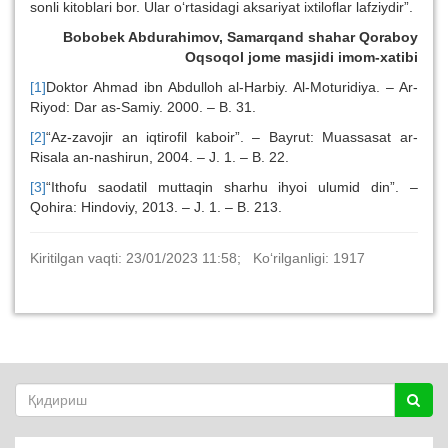
sonli kitoblari bor. Ular o‘rtasidagi aksariyat ixtiloflar lafziydir”.
Bobobek Abdurahimov, Samarqand shahar Qoraboy
Oqsoqol jome masjidi imom-xatibi
[1]
Doktor Ahmad ibn Abdulloh al-Harbiy. Al-Moturidiya. – Ar-
Riyod: Dar as-Samiy. 2000. – B. 31.
[2]
“Az-zavojir an iqtirofil kaboir”. – Bayrut: Muassasat ar-
Risala an-nashirun, 2004. – J. 1. – B. 22.
[3]
“Ithofu saodatil muttaqin sharhu ihyoi ulumid din”. –
Qohira: Hindoviy, 2013. – J. 1. – B. 213.
Kiritilgan vaqti: 23/01/2023 11:58; Ko‘rilganligi: 1917