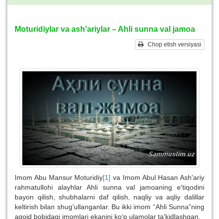
Moturidiylar va ash'ariylar – Ahli sunna val jamoa
Chop etish versiyasi
Imom Abu Mansur Moturidiy
[1]
va Imom Abul Hasan Ash'ariy
rahmatullohi alayhlar Ahli sunna val jamoaning e'tiqodini
bayon qilish, shubhalarni daf qilish, naqliy va aqliy dalillar
keltirish bilan shug‘ullanganlar. Bu ikki imom “Ahli Sunna”ning
aqoid bobidagi imomlari ekanini ko‘p ulamolar ta'kidlashgan.