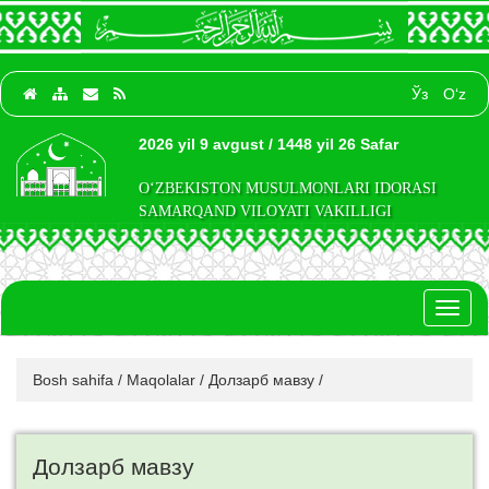
Ўз
O‘z
2026 yil 9 avgust / 1448 yil 26 Safar
O‘ZBEKISTON MUSULMONLARI IDORASI
SAMARQAND VILOYATI VAKILLIGI
Toggl
naviga
Bosh sahifa
/
Maqolalar
/
Долзарб мавзу
/
Долзарб мавзу