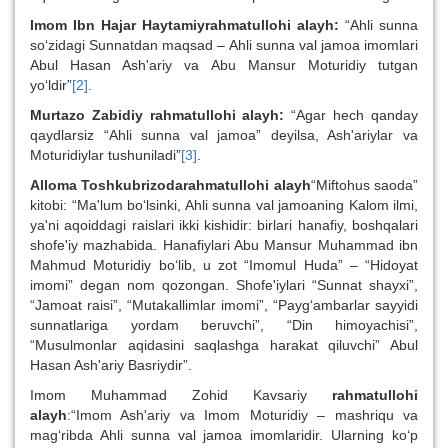
Imom Ibn Hajar Haytamiyrahmatullohi alayh:
“Ahli sunna
so‘zidagi Sunnatdan maqsad – Ahli sunna val jamoa imomlari
Abul Hasan Ash'ariy va Abu Mansur Moturidiy tutgan
yo‘ldir”
[2]
.
Murtazo Zabidiy rahmatullohi alayh:
“Agar hech qanday
qaydlarsiz “Ahli sunna val jamoa” deyilsa, Ash'ariylar va
Moturidiylar tushuniladi”
[3]
.
Alloma Toshkubrizodarahmatullohi alayh
“Miftohus saoda”
kitobi: “Ma'lum bo‘lsinki, Ahli sunna val jamoaning Kalom ilmi,
ya'ni aqoiddagi raislari ikki kishidir: birlari hanafiy, boshqalari
shofe'iy mazhabida. Hanafiylari Abu Mansur Muhammad ibn
Mahmud Moturidiy bo‘lib, u zot “Imomul Huda” – “Hidoyat
imomi” degan nom qozongan. Shofe'iylari “Sunnat shayxi”,
“Jamoat raisi”, “Mutakallimlar imomi”, “Payg‘ambarlar sayyidi
sunnatlariga yordam beruvchi”, “Din himoyachisi”,
“Musulmonlar aqidasini saqlashga harakat qiluvchi” Abul
Hasan Ash'ariy Basriydir”.
Imom Muhammad Zohid Kavsariy
rahmatullohi
alayh
:“Imom Ash'ariy va Imom Moturidiy – mashriqu va
mag‘ribda Ahli sunna val jamoa imomlaridir. Ularning ko‘p