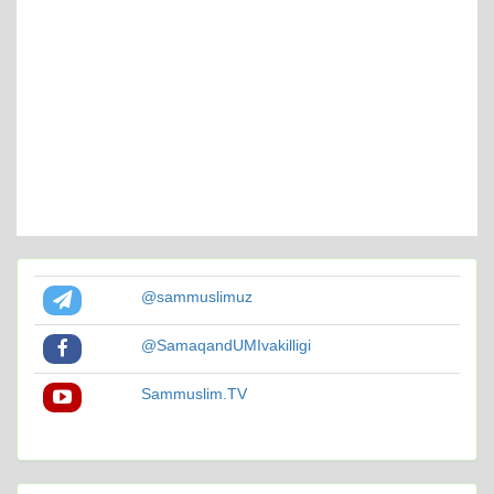
@sammuslimuz
@SamaqandUMIvakilligi
Sammuslim.TV