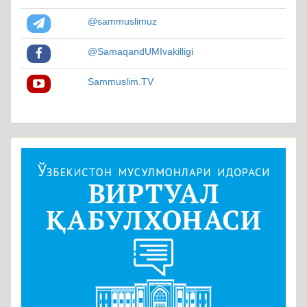
@sammuslimuz
@SamaqandUMIvakilligi
Sammuslim.TV