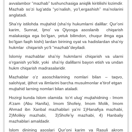
avvalambor “mazhab” tushunchasiga aniqlik kiritilishi lozimdir.
Mazhab so‘zi lug‘atda “yo‘nalish, yo‘l,ergashish” ma'nolarini
anglatadi
.
Sha'riy istilohda mujtahid (sha'riy hukumlarni dalillar: Qur'oni
karim, Sunnat, Ijmo' va Qiyosga asoslanib chiqarish
malakasiga ega bo‘lgan, yetuk bilimdon, chuqur ilmga ega
bo‘lgan faqih kishi) lardan birining oyat va hadislardan sha'riy
hukmlar chiqarish yo‘li “mazhab”deyiladi.
Islomiy mazhablar sha'riy hukmlarni chiqarish va ularni
o‘rganish yo‘lidir, yoki sha'riy dalillarni bayon etish va undan
hukm chiqarish madrasalaridir.
Mazhablar o‘z asoschilarining nomlari bilan – taqvo,
salohiyat, ijtihot va ilimlarini barcha musulmonlar e'tirof etgan
mujtahid larning nomlari bilan ataladi.
Hozirgi kunda Islom olamida to‘rt ulug‘ mujtahidning - Imom
A'zam (Abu Hanifa), Imom Shofeiy, Imom Molik, Imom
Ahmad ibn Xanbal mazhablari ya'ni 1)Hanafiya mazhabi,
2)Molikiy mazhabi, 3)Shofe'iy mazhabi, 4) Hanbaliy
mazhablari amaldadir.
Islom dinining asoslari Qur'oni karim va Rasuli akrom