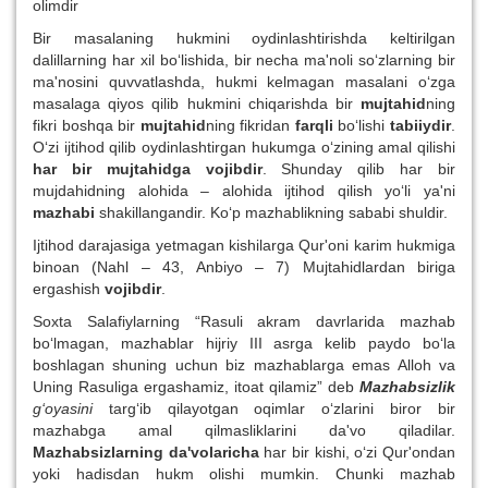
olimdir
Bir masalaning hukmini oydinlashtirishda keltirilgan
dalillarning har xil bo‘lishida, bir necha ma'noli so‘zlarning bir
ma'nosini quvvatlashda, hukmi kelmagan masalani o‘zga
masalaga qiyos qilib hukmini chiqarishda bir
mujtahid
ning
fikri boshqa bir
mujtahid
ning fikridan
farqli
bo‘lishi
tabiiydir
.
O‘zi ijtihod qilib oydinlashtirgan hukumga o‘zining amal qilishi
har bir mujtahidga
vojibdir
. Shunday qilib har bir
mujdahidning alohida – alohida ijtihod qilish yo‘li ya'ni
mazhabi
shakillangandir. Ko‘p mazhablikning sababi shuldir.
Ijtihod darajasiga yetmagan kishilarga Qur'oni karim hukmiga
binoan (Nahl – 43, Anbiyo – 7) Mujtahidlardan biriga
ergashish
vojibdir
.
Soxta Salafiylarning “Rasuli akram davrlarida mazhab
bo‘lmagan, mazhablar hijriy III asrga kelib paydo bo‘la
boshlagan shuning uchun biz mazhablarga emas Alloh va
Uning Rasuliga ergashamiz, itoat qilamiz” deb
Mazhabsizlik
g‘oyasini
targ‘ib qilayotgan oqimlar o‘zlarini biror bir
mazhabga amal qilmasliklarini da'vo qiladilar.
Mazhabsizlarning da'volaricha
har bir kishi, o‘zi Qur'ondan
yoki hadisdan hukm olishi mumkin. Chunki mazhab