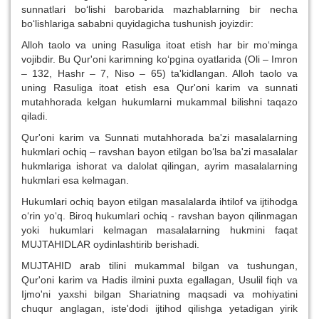
sunnatlari bo‘lishi barobarida mazhablarning bir necha
bo‘lishlariga sababni quyidagicha tushunish joyizdir:
Alloh taolo va uning Rasuliga itoat etish har bir mo‘minga
vojibdir. Bu Qur'oni karimning ko‘pgina oyatlarida (Oli – Imron
– 132, Hashr – 7, Niso – 65) ta'kidlangan. Alloh taolo va
uning Rasuliga itoat etish esa Qur'oni karim va sunnati
mutahhorada kelgan hukumlarni mukammal bilishni taqazo
qiladi.
Qur'oni karim va Sunnati mutahhorada ba'zi masalalarning
hukmlari ochiq – ravshan bayon etilgan bo‘lsa ba'zi masalalar
hukmlariga ishorat va dalolat qilingan, ayrim masalalarning
hukmlari esa kelmagan.
Hukumlari ochiq bayon etilgan masalalarda ihtilof va ijtihodga
o‘rin yo‘q. Biroq hukumlari ochiq - ravshan bayon qilinmagan
yoki hukumlari kelmagan masalalarning hukmini faqat
MUJTAHIDLAR oydinlashtirib berishadi.
MUJTAHID arab tilini mukammal bilgan va tushungan,
Qur'oni karim va Hadis ilmini puxta egallagan, Usulil fiqh va
Ijmo'ni yaxshi bilgan Shariatning maqsadi va mohiyatini
chuqur anglagan, iste'dodi ijtihod qilishga yetadigan yirik