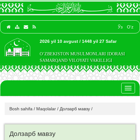
Ўз
O‘z
2026 yil 10 avgust / 1448 yil 27 Safar
O‘ZBEKISTON MUSULMONLARI IDORASI
SAMARQAND VILOYATI VAKILLIGI
Toggl
naviga
Bosh sahifa
/
Maqolalar
/
Долзарб мавзу
/
Долзарб мавзу