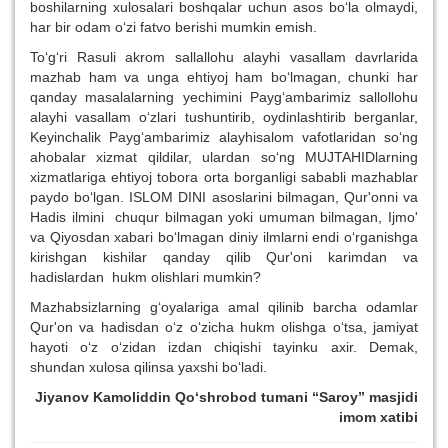
boshilarning xulosalari boshqalar uchun asos bo‘la olmaydi,
har bir odam o‘zi fatvo berishi mumkin emish.
To‘g‘ri Rasuli akrom sallallohu alayhi vasallam davrlarida
mazhab ham va unga ehtiyoj ham bo‘lmagan, chunki har
qanday masalalarning yechimini Payg‘ambarimiz sallollohu
alayhi vasallam o‘zlari tushuntirib, oydinlashtirib berganlar,
Keyinchalik Payg‘ambarimiz alayhisalom vafotlaridan so‘ng
ahobalar xizmat qildilar, ulardan so‘ng MUJTAHIDlarning
xizmatlariga ehtiyoj tobora orta borganligi sababli mazhablar
paydo bo‘lgan. ISLOM DINI asoslarini bilmagan, Qur'onni va
Hadis ilmini chuqur bilmagan yoki umuman bilmagan, Ijmo'
va Qiyosdan xabari bo‘lmagan diniy ilmlarni endi o‘rganishga
kirishgan kishilar qanday qilib Qur'oni karimdan va
hadislardan hukm olishlari mumkin?
Mazhabsizlarning g‘oyalariga amal qilinib barcha odamlar
Qur'on va hadisdan o‘z o‘zicha hukm olishga o‘tsa, jamiyat
hayoti o‘z o‘zidan izdan chiqishi tayinku axir. Demak,
shundan xulosa qilinsa yaxshi bo‘ladi.
Jiyanov Kamoliddin Qo‘shrobod tumani “Saroy” masjidi
imom xatibi