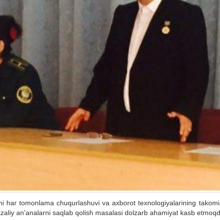
i har tomonlama chuqurlashuvi va axborot texnologiyalarining takomil
a azaliy an'analarni saqlab qolish masalasi dolzarb ahamiyat kasb etmoq