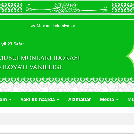
Maxsus imkoniyatlar
 yil 23 Safar
 MUSULMONLARI IDORASI
LOYATI VAKILLIGI
lom
Vakillik haqida
Xizmatlar
Media
Mu