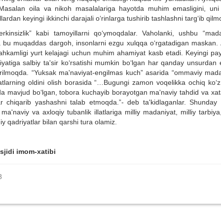
a. Masalan oila va nikoh masalalariga hayotda muhim emasligini, uni 
ardan keyingi ikkinchi darajali o‘rinlarga tushirib tashlashni targ‘ib qil
rkinsizlik” kabi tamoyillarni qo‘ymoqdalar. Vaholanki, ushbu “mada
slida bu muqaddas dargoh, insonlarni ezgu xulqqa o‘rgatadigan maskan.
hkamligi yurt kelajagi uchun muhim ahamiyat kasb etadi. Keyingi pay
iyatiga salbiy ta'sir ko‘rsatishi mumkin bo‘lgan har qanday unsurdan e
apirilmoqda. “Yuksak ma'naviyat-engilmas kuch” asarida “ommaviy mada
latlarning oldini olish borasida “…Bugungi zamon voqelikka ochiq ko‘z 
da mavjud bo‘lgan, tobora kuchayib borayotgan ma'naviy tahdid va xata
lar chiqarib yashashni talab etmoqda.”- deb ta'kidlaganlar. Shunday
naviy va axloqiy tubanlik illatlariga milliy madaniyat, milliy tarbiya,
iy qadriyatlar bilan qarshi tura olamiz.
jidi imom-xatibi
8