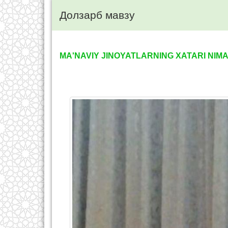
Долзарб мавзу
MA'NAVIY JINOYATLARNING XATARI NIM