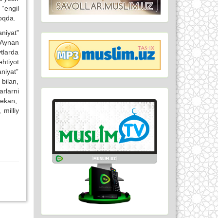
“engil
moqda.
niyat”
 Aynan
tlarda
htiyot
niyat”
bilan,
rlarni
 ekan,
 milliy