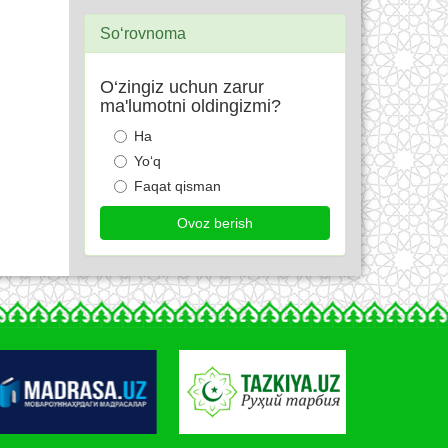
So‘rovnoma
O‘zingiz uchun zarur
ma'lumotni oldingizmi?
Ha
Yo‘q
Faqat qisman