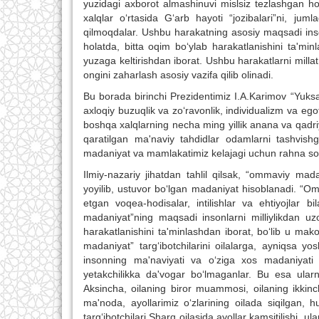
yuzidagi axborot almashinuvi mislsiz tezlashgan ho
xalqlar o‘rtasida G‘arb hayoti “jozibalari”ni, j
qilmoqdalar. Ushbu harakatning asosiy maqsadi inson
holatda, bitta oqim bo‘ylab harakatlanishini ta'min
yuzaga keltirishdan iborat. Ushbu harakatlarni millat
ongini zaharlash asosiy vazifa qilib olinadi.
Bu borada birinchi Prezidentimiz I.A.Karimov “Yuk
axloqiy buzuqlik va zo‘ravonlik, individualizm va egot
boshqa xalqlarning necha ming yillik anana va qadriy
qaratilgan ma'naviy tahdidlar odamlarni tashvis
madaniyat va mamlakatimiz kelajagi uchun rahna so
Ilmiy-nazariy jihatdan tahlil qilsak, “ommaviy ma
yoyilib, ustuvor bo‘lgan madaniyat hisoblanadi. “Om
etgan voqea-hodisalar, intilishlar va ehtiyojlar 
madaniyat”ning maqsadi insonlarni milliylikdan uzo
harakatlanishini ta'minlashdan iborat, bo‘lib u mak
madaniyat” targ‘ibotchilarini oilalarga, ayniqsa yos
insonning ma'naviyati va o‘ziga xos madaniyati 
yetakchilikka da'vogar bo‘lmaganlar. Bu esa ul
Aksincha, oilaning biror muammosi, oilaning ikkin
ma'noda, ayollarimiz o‘zlarining oilada siqilgan
targ‘ibotchilari Sharq oilasida ayollar kamsitilishi, u