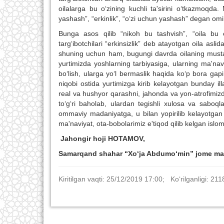
oilalarga bu o‘zining kuchli ta'sirini o‘tkazmoqd
yashash”, “erkinlik”, “o‘zi uchun yashash” degan omill
Bunga asos qilib “nikoh bu tashvish”, “oila bu e
targ‘ibotchilari “erkinsizlik” deb atayotgan oila a
shuning uchun ham, bugungi davrda oilaning musta
yurtimizda yoshlarning tarbiyasiga, ularning ma'nav
bo‘lish, ularga yo‘l bermaslik haqida ko‘p bora g
niqobi ostida yurtimizga kirib kelayotgan bunday il
real va hushyor qarashni, jahonda va yon-atrofimiz
to‘g‘ri baholab, ulardan tegishli xulosa va saboq
ommaviy madaniyatga, u bilan yopirilib kelayotgan ma'
ma'naviyat, ota-bobolarimiz e'tiqod qilib kelgan islom
Jahongir hoji HOTAMOV,
Samarqand shah
ar
“
Xo‘ja Abdumo‘min
”
jome mas
Kiritilgan vaqti: 25/12/2019 17:00; Ko‘rilganligi: 211