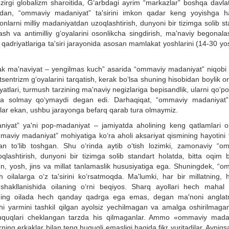
zirgi globalizm sharoitida, G‘arbdagi ayrim “markazlar” boshqa davlat
umladan, “ommaviy madaniyat” ta'sirini imkon qadar keng yoyishga h
larni milliy madaniyatdan uzoqlashtirish, dunyoni bir tizimga solib st
lash va antimilliy g‘oyalarini osonlikcha singdirish, ma'naviy begonal
 qadriyatlariga ta'siri jarayonida asosan mamlakat yoshlarini (14-30 yos
sak ma'naviyat – yengilmas kuch” asarida “ommaviy madaniyat” niqobi 
sentrizm g‘oyalarini tarqatish, kerak bo‘lsa shuning hisobidan boylik ort
atlari, turmush tarzining ma'naviy negizlariga bepisandlik, ularni qo‘p
hga solmay qo‘ymaydi degan edi. Darhaqiqat, “ommaviy madaniyat” 
lar ekan, ushbu jarayonga befarq qarab tura olmaymiz.
daniyat” ya'ni pop-madaniyat – jamiyatda aholining keng qatlamlari o
maviy madaniyat” mohiyatiga ko‘ra aholi aksariyat qismining hayotini t
bilan to‘lib toshgan. Shu o‘rinda aytib o‘tish lozimki, zamonaviy “o
qlashtirish, dunyoni bir tizimga solib standart holatda, bitta oqim b
on, yosh, jins va millat tanlamaslik hususiyatiga ega. Shuningdek, “o
h oilalarga o‘z ta'sirini ko‘rsatmoqda. Ma'lumki, har bir millatning, 
shakllanishida oilaning o‘rni beqiyos. Sharq ayollari hech mahal 
arning oilada hech qanday qadrga ega emas, degan ma'noni anglat
chi yarmini tashkil qilgan ayolsiz yechilmagan va amalga oshirilmaga
, huquqlari cheklangan tarzda his qilmaganlar. Ammo «ommaviy mada
larning erkaklar bilan teng huquqli emasligi haqida fikr yuritadilar. Ayniq