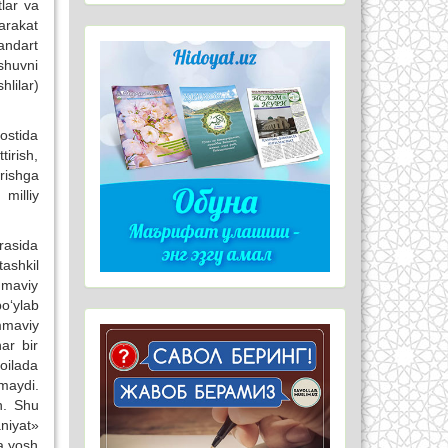
lar va
arakat
andart
ashuvni
hlilar)
ostida
tirish,
orishga
milliy
rasida
ashkil
mmaviy
o‘ylab
mmaviy
har bir
oilada
maydi.
n. Shu
niyat»
sa yosh