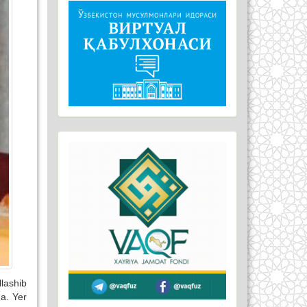
lashib
da. Yer