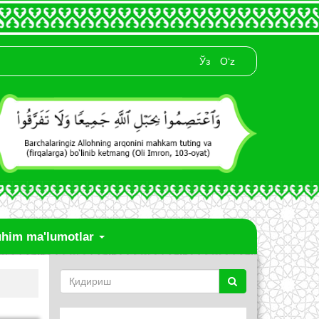
Ўз
O‘z
him ma'lumotlar