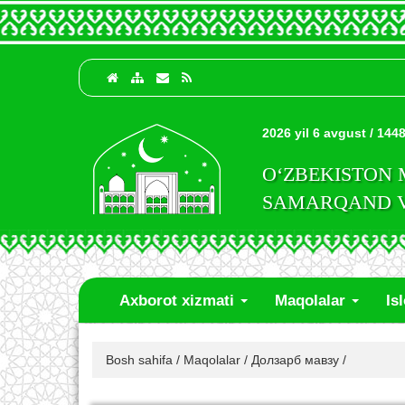
2026 yil 6 avgust / 1448
O‘ZBEKISTON
SAMARQAND VI
Axborot xizmati
Maqolalar
Is
Bosh sahifa
/
Maqolalar
/
Долзарб мавзу
/