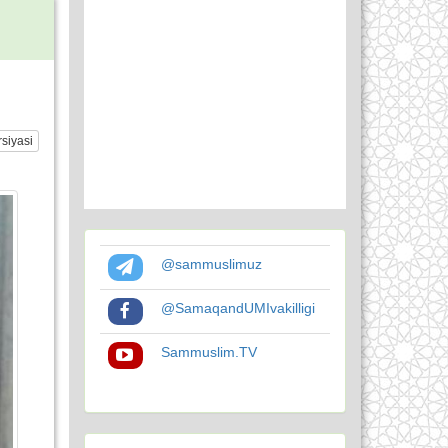
siyasi
@sammuslimuz
@SamaqandUMIvakilligi
Sammuslim.TV