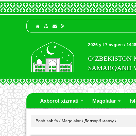
2026 yil 7 avgust / 1448
O‘ZBEKISTON
SAMARQAND VI
Axborot xizmati
Maqolalar
Is
Bosh sahifa
/
Maqolalar
/
Долзарб мавзу
/