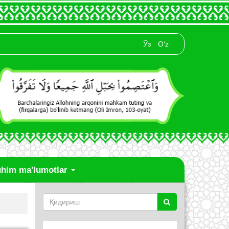
Ўз
O‘z
him ma'lumotlar