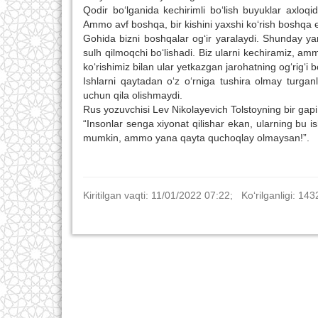
Qodir bo‘lganida kechirimli bo‘lish buyuklar axloqid
Ammo avf boshqa, bir kishini yaxshi ko‘rish boshqa 
Gohida bizni boshqalar og‘ir yaralaydi. Shunday y
sulh qilmoqchi bo‘lishadi. Biz ularni kechiramiz, amm
ko‘rishimiz bilan ular yetkazgan jarohatning og‘rig‘i
Ishlarni qaytadan o‘z o‘rniga tushira olmay turga
uchun qila olishmaydi.
Rus yozuvchisi Lev Nikolayevich Tolstoyning bir gapi
“Insonlar senga xiyonat qilishar ekan, ularning bu is
mumkin, ammo yana qayta quchoqlay olmaysan!”.
Kiritilgan vaqti: 11/01/2022 07:22; Ko‘rilganligi: 143