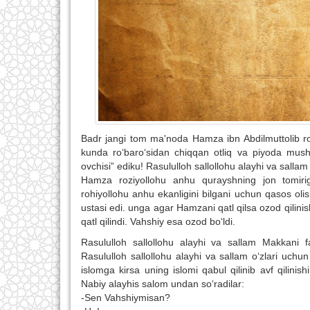
Badr jangi tom ma'noda Hamza ibn Abdilmuttolib ro
kunda ro‘baro‘sidan chiqqan otliq va piyoda mushrik
ovchisi” ediku! Rasululloh sallollohu alayhi va sallam
Hamza roziyollohu anhu qurayshning jon tomiri
rohiyollohu anhu ekanligini bilgani uchun qasos oli
ustasi edi. unga agar Hamzani qatl qilsa ozod qilini
qatl qilindi. Vahshiy esa ozod bo‘ldi.
Rasululloh sallollohu alayhi va sallam Makkani f
Rasululloh sallollohu alayhi va sallam o‘zlari uchun
islomga kirsa uning islomi qabul qilinib avf qilinish
Nabiy alayhis salom undan so‘radilar:
-Sen Vahshiymisan?