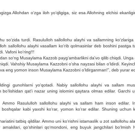
gizga Allohdan o‘zga iloh yo‘qligiga, siz esa Allohning elchisi ekanlig
u so‘zida turdi. Rasululloh sallollohu alayhi va sallamning ko‘zlariga
lloh sallollohu alayhi vasallam ko‘rib qolmasinlar deb boshini pastga t
i. Vafoni ko‘ring!!!
aridan so‘ng Musaylama Kazzob payg‘ambarlikni da'vo qilib chiqdi. Unga
qdi. Vahshiy Musaylama Kazzobni o‘sha nayzasi bilan o‘ldirdi. Keyinch
va eng yomon inson Musaylama Kazzobni o‘ldirganman!”, deb yurar ed
dingi gunohlarni yo‘qotadi. Nabiy sallollohu alayhi va sallam mu
n bo‘lishidan qat'i nazar uning islomini qaytara olmas edilar. Garchi 
r. Ammo Rasululloh sallollohu alayhi va sallam ham inson edilar. In
 boshqalar kabi yaxshi ko‘rar, yomon ko‘rar edilar. Shuning uchun ko
hariatini tatbiq qildilar. Ammo uni ko‘rishni istamaslik u zot sallollohu al
ar amakilari, qo‘shinlari qo‘mondoni, eng buyuk jangchilari bo‘lmish