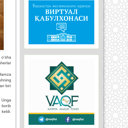
 o‘sha
herlar
 Hamza
ishning
an biri
. Unga
r borib
 keldi.