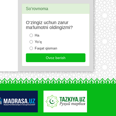
So‘rovnoma
O‘zingiz uchun zarur
ma'lumotni oldingizmi?
Ha
Yo‘q
Faqat qisman