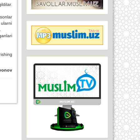
ldilar.
sonlar
 ularni
.
anlari
rishing
lvonov