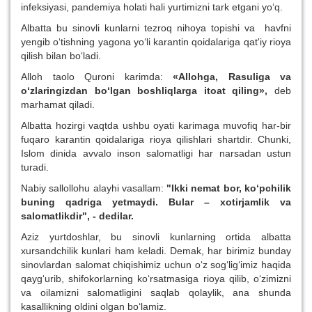
infeksiyasi, pandemiya holati hali yurtimizni tark etgani yo‘q.
Albatta bu sinovli kunlarni tezroq nihoya topishi va havfni
yengib o‘tishning yagona yo‘li karantin qoidalariga qat'iy rioya
qilish bilan bo‘ladi.
Alloh taolo Quroni karimda:
«Allohga, Rasuliga va
o‘zlaringizdan bo‘lgan boshliqlarga itoat qiling»,
deb
marhamat qiladi.
Albatta hozirgi vaqtda ushbu oyati karimaga muvofiq har-bir
fuqaro karantin qoidalariga rioya qilishlari shartdir. Chunki,
Islom dinida avvalo inson salomatligi har narsadan ustun
turadi.
Nabiy sallollohu alayhi vasallam:
"Ikki nemat bor, ko‘pchilik
buning qadriga yetmaydi. Bular – xotirjamlik va
salomatlikdir", - dedilar.
Aziz yurtdoshlar, bu sinovli kunlarning ortida albatta
xursandchilik kunlari ham keladi. Demak, har birimiz bunday
sinovlardan salomat chiqishimiz uchun o‘z sog‘lig‘imiz haqida
qayg‘urib, shifokorlarning ko‘rsatmasiga rioya qilib, o‘zimizni
va oilamizni salomatligini saqlab qolaylik, ana shunda
kasallikning oldini olgan bo‘lamiz.