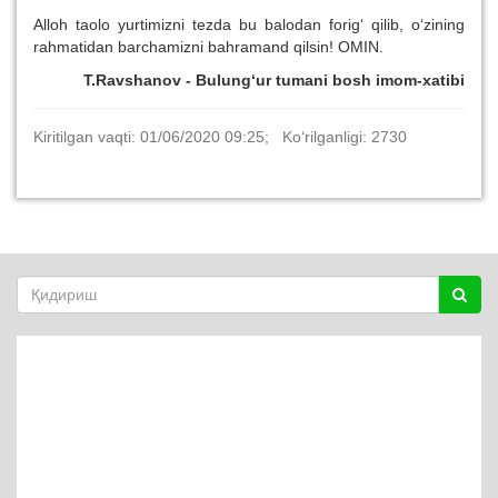
Alloh taolo yurtimizni tezda bu balodan forig‘ qilib, o‘zining
rahmatidan barchamizni bahramand qilsin! OMIN.
T.Ravshanov
-
Bulung‘ur tumani bosh imom-xatibi
Kiritilgan vaqti: 01/06/2020 09:25; Ko‘rilganligi: 2730