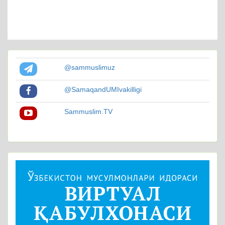
@sammuslimuz
@SamaqandUMIvakilligi
Sammuslim.TV