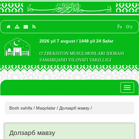
Ўз
O‘z
2026 yil 7 avgust / 1448 yil 24 Safar
O‘ZBEKISTON MUSULMONLARI IDORASI
SAMARQAND VILOYATI VAKILLIGI
Toggl
naviga
Bosh sahifa
/
Maqolalar
/
Долзарб мавзу
/
Долзарб мавзу