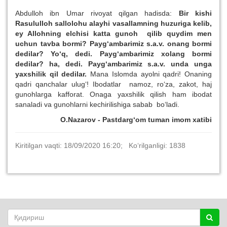
Abdulloh ibn Umar rivoyat qilgan hadisda:
Bir kishi
Rasululloh sallolohu alayhi vasallamning huzuriga kelib,
ey Allohning elchisi katta gunoh qilib quydim men
uchun tavba bormi? Payg‘ambarimiz s.a.v. onang bormi
dedilar? Yo‘q, dedi. Payg‘ambarimiz xolang bormi
dedilar? ha, dedi. Payg‘ambarimiz s.a.v. unda unga
yaxshilik qil dedilar.
Mana Islomda ayolni qadri! Onaning
qadri qanchalar ulug‘! Ibodatlar namoz, ro‘za, zakot, haj
gunohlarga kafforat. Onaga yaxshilik qilish ham ibodat
sanaladi va gunohlarni kechirilishiga sabab bo‘ladi.
O.Nazarov - Pastdarg‘om tuman imom xatibi
Kiritilgan vaqti: 18/09/2020 16:20; Ko‘rilganligi: 1838