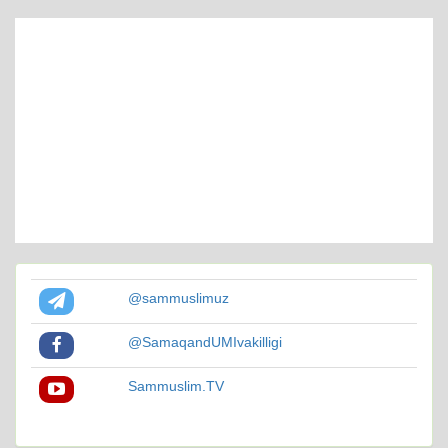
@sammuslimuz
@SamaqandUMIvakilligi
Sammuslim.TV