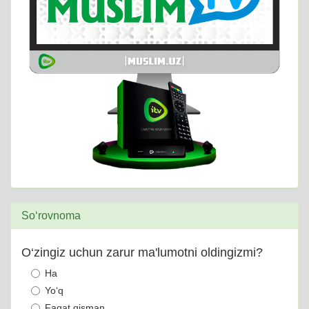
So‘rovnoma
O‘zingiz uchun zarur ma'lumotni oldingizmi?
Ha
Yo‘q
Faqat qisman