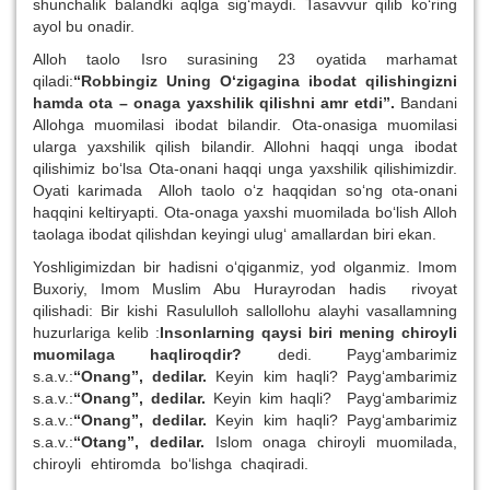
shunchalik balandki aqlga sig‘maydi. Tasavvur qilib ko‘ring
ayol bu onadir.
Alloh taolo Isro surasining 23 oyatida marhamat
qiladi:
“Robbingiz Uning O‘zigagina ibodat qilishingizni
hamda ota – onaga yaxshilik qilishni amr etdi”.
Bandani
Allohga muomilasi ibodat bilandir. Ota-onasiga muomilasi
ularga yaxshilik qilish bilandir. Allohni haqqi unga ibodat
qilishimiz bo‘lsa Ota-onani haqqi unga yaxshilik qilishimizdir.
Oyati karimada Alloh taolo o‘z haqqidan so‘ng ota-onani
haqqini keltiryapti. Ota-onaga yaxshi muomilada bo‘lish Alloh
taolaga ibodat qilishdan keyingi ulug‘ amallardan biri ekan.
Yoshligimizdan bir hadisni o‘qiganmiz, yod olganmiz. Imom
Buxoriy, Imom Muslim Abu Hurayrodan hadis rivoyat
qilishadi: Bir kishi Rasululloh sallollohu alayhi vasallamning
huzurlariga kelib :
Insonlarning qaysi biri mening chiroyli
muomilaga haqliroqdir?
dedi. Payg‘ambarimiz
s.a.v.:
“Onang”, dedilar.
Keyin kim haqli? Payg‘ambarimiz
s.a.v.:
“Onang”, dedilar.
Keyin kim haqli? Payg‘ambarimiz
s.a.v.:
“Onang”, dedilar.
Keyin kim haqli? Payg‘ambarimiz
s.a.v.:
“Otang”, dedilar.
Islom onaga chiroyli muomilada,
chiroyli ehtiromda bo‘lishga chaqiradi.