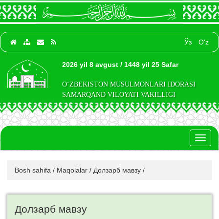
Ўз
O‘z
2026 yil 8 avgust / 1448 yil 25 Safar
O‘ZBEKISTON MUSULMONLARI IDORASI
SAMARQAND VILOYATI VAKILLIGI
Toggl
naviga
Bosh sahifa
/
Maqolalar
/
Долзарб мавзу
/
Долзарб мавзу