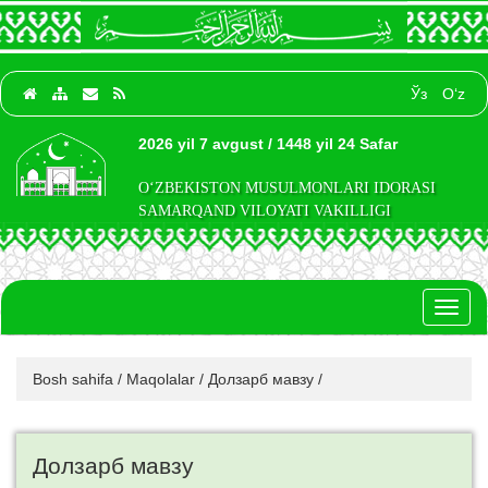
Ўз
O‘z
2026 yil 7 avgust / 1448 yil 24 Safar
O‘ZBEKISTON MUSULMONLARI IDORASI
SAMARQAND VILOYATI VAKILLIGI
Toggl
naviga
Bosh sahifa
/
Maqolalar
/
Долзарб мавзу
/
Долзарб мавзу