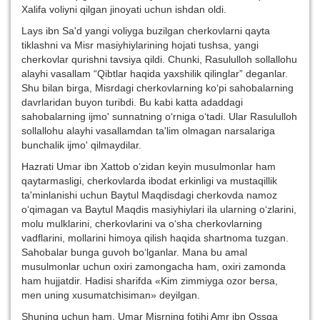
Xalifa voliyni qilgan jinoyati uchun ishdan oldi.
Lays ibn Sa'd yangi voliyga buzilgan cherkovlarni qayta
tiklashni va Misr masiyhiylarining hojati tushsa, yangi
cherkovlar qurishni tavsiya qildi. Chunki, Rasululloh sollallohu
alayhi vasallam “Qibtlar haqida yaxshilik qilinglar” deganlar.
Shu bilan birga, Misrdagi cherkovlarning ko‘pi sahobalarning
davrlaridan buyon turibdi. Bu kabi katta adaddagi
sahobalarning ijmo' sunnatning o‘rniga o‘tadi. Ular Rasululloh
sollallohu alayhi vasallamdan ta'lim olmagan narsalariga
bunchalik ijmo' qilmaydilar.
Hazrati Umar ibn Xattob o‘zidan keyin musulmonlar ham
qaytarmasligi, cherkovlarda ibodat erkinligi va mustaqillik
ta'minlanishi uchun Baytul Maqdisdagi cherkovda namoz
o‘qimagan va Baytul Maqdis masiyhiylari ila ularning o‘zlarini,
molu mulklarini, cherkovlarini va o‘sha cherkovlarning
vadflarini, mollarini himoya qilish haqida shartnoma tuzgan.
Sahobalar bunga guvoh bo‘lganlar. Mana bu amal
musulmonlar uchun oxiri zamongacha ham, oxiri zamonda
ham hujjatdir. Hadisi sharifda «Kim zimmiyga ozor bersa,
men uning xusumatchisiman» deyilgan.
Shuning uchun ham, Umar Misrning fotihi Amr ibn Ossga