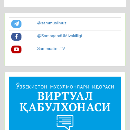
@sammuslimuz
@SamaqandUMIvakilligi
Sammuslim.TV