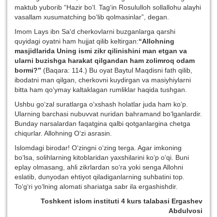
maktub yuborib “Hazir bo‘l. Tag‘in Rosululloh sollallohu alayhi
vasallam xusumatching bo‘lib qolmasinlar”, degan.
Imom Lays ibn Sa'd cherkovlarni buzganlarga qarshi
quyidagi oyatni ham hujjat qilib keltirgan:
“Allohning
masjidlarida Uning ismi zikr
qilinishini man etgan va
ularni buzishga hara
kat qilgandan ham zolimroq odam
bormi?”
(Baqara: 114.) Bu oyat Baytul Maqdisni fath qilib,
ibodatni man qilgan, cherkovni kuydirgan va masiyhiylarni
bitta ham qo‘ymay kaltaklagan rumliklar haqida tushgan.
Ushbu go‘zal suratlarga o‘xshash holatlar juda ham ko‘p.
Ularning barchasi nubuvvat nuridan bahramand bo‘lganlardir.
Bunday narsalardan faqatgina qalbi qotganlargina chetga
chiqurlar. Allohning O‘zi asrasin.
Islomdagi birodar! O‘zingni o‘zing terga. Agar imkoning
bo‘lsa, solihlarning kitoblaridan yaxshilarini ko‘p o‘qi. Buni
eplay olmasang, ahli zikrlardan so‘ra yoki senga Allohni
eslatib, dunyodan ehtiyot qiladiganlarning suhbatini top.
To‘g‘ri yo‘lning alomati shariatga sabr ila ergashishdir.
Toshkent islom instituti 4 kurs talabasi Ergashev
Abdulvosi