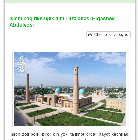
Islom bag‘rikenglik dini TII talabasi Ergashev
Abdulvosi
Chop etish versiyasi
Inson zoti borki biror din yoki ta'limot orqali hayot kechiradi.