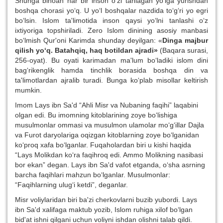
Shunga binoan har bir inson o‘zi tanlagan yo‘lga yurishdan
boshqa chorasi yo‘q. U yo‘l boshqalar nazdida to‘g‘ri yo egri
bo‘lsin. Islom ta'limotida inson qaysi yo‘lni tanlashi o‘z
ixtiyoriga topshiriladi. Zero Islom dinining asosiy manbasi
bo‘lmish Qur'oni Karimda shunday deyilgan: «
Dinga majbur
qilish yo‘q. Batahqiq, haq botildan ajradi»
(Baqara surasi,
256-oyat). Bu oyati karimadan ma'lum bo‘ladiki islom dini
bag‘rikenglik hamda tinchlik borasida boshqa din va
ta'limotlardan ajralib turadi. Bunga ko‘plab misollar keltirish
mumkin.
Imom Lays ibn Sa'd “Ahli Misr va Nubaning faqihi” laqabini
olgan edi. Bu imomning kitoblarining zoye bo‘lishiga
musulmonlar ommasi va musulmon ulamolar mo‘g‘illar Dajla
va Furot daryolariga oqizgan kitoblarning zoye bo‘lganidan
ko‘proq xafa bo‘lganlar. Fuqaholardan biri u kishi haqida
“Lays Molikdan ko‘ra faqihroq edi. Ammo Molikning nasibasi
bor ekan” degan. Lays ibn Sa'd vafot etganda, o‘sha asrning
barcha faqihlari mahzun bo‘lganlar. Musulmonlar:
“Faqihlarning ulug‘i ketdi”, deganlar.
Misr voliylaridan biri ba'zi cherkovlarni buzib yubordi. Lays
ibn Sa'd xalifaga maktub yozib, Islom ruhiga xilof bo‘lgan
bid'at ishni qilgani uchun voliyni ishdan olishni talab qildi.