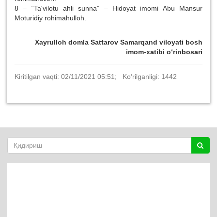
8 – “Ta'vilotu ahli sunna” – Hidoyat imomi Abu Mansur
Moturidiy rohimahulloh.
Xayrulloh domla Sattarov Samarqand viloyati bosh
imom-xatibi o‘rinbosari
Kiritilgan vaqti: 02/11/2021 05:51; Ko‘rilganligi: 1442