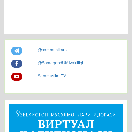
@sammuslimuz
@SamaqandUMIvakilligi
Sammuslim.TV