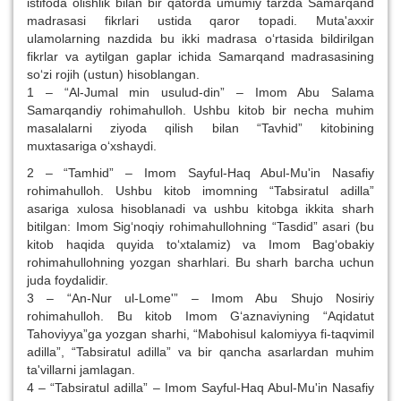
istifoda olishlik bilan bir qatorda umumiy tarzda Samarqand
madrasasi fikrlari ustida qaror topadi. Muta'axxir
ulamolarning nazdida bu ikki madrasa o‘rtasida bildirilgan
fikrlar va aytilgan gaplar ichida Samarqand madrasasining
so‘zi rojih (ustun) hisoblangan.
1 – “Al-Jumal min usulud-din” – Imom Abu Salama
Samarqandiy rohimahulloh. Ushbu kitob bir necha muhim
masalalarni ziyoda qilish bilan “Tavhid” kitobining
muxtasariga o‘xshaydi.
2 – “Tamhid” – Imom Sayful-Haq Abul-Mu'in Nasafiy
rohimahulloh. Ushbu kitob imomning “Tabsiratul adilla”
asariga xulosa hisoblanadi va ushbu kitobga ikkita sharh
bitilgan: Imom Sig‘noqiy rohimahullohning “Tasdid” asari (bu
kitob haqida quyida to‘xtalamiz) va Imom Bag‘obakiy
rohimahullohning yozgan sharhlari. Bu sharh barcha uchun
juda foydalidir.
3 – “An-Nur ul-Lome'” – Imom Abu Shujo Nosiriy
rohimahulloh. Bu kitob Imom G‘aznaviyning “Aqidatut
Tahoviyya”ga yozgan sharhi, “Mabohisul kalomiyya fi-taqvimil
adilla”, “Tabsiratul adilla” va bir qancha asarlardan muhim
ta'villarni jamlagan.
4 – “Tabsiratul adilla” – Imom Sayful-Haq Abul-Mu'in Nasafiy