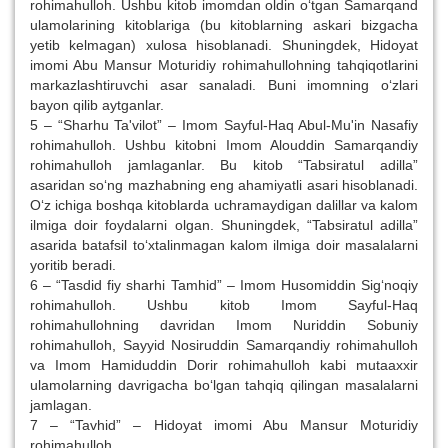
rohimahulloh. Ushbu kitob imomdan oldin o‘tgan Samarqand
ulamolarining kitoblariga (bu kitoblarning askari bizgacha
yetib kelmagan) xulosa hisoblanadi. Shuningdek, Hidoyat
imomi Abu Mansur Moturidiy rohimahullohning tahqiqotlarini
markazlashtiruvchi asar sanaladi. Buni imomning o‘zlari
bayon qilib aytganlar.
5 – “Sharhu Ta'vilot” – Imom Sayful-Haq Abul-Mu'in Nasafiy
rohimahulloh. Ushbu kitobni Imom Alouddin Samarqandiy
rohimahulloh jamlaganlar. Bu kitob “Tabsiratul adilla”
asaridan so‘ng mazhabning eng ahamiyatli asari hisoblanadi.
O‘z ichiga boshqa kitoblarda uchramaydigan dalillar va kalom
ilmiga doir foydalarni olgan. Shuningdek, “Tabsiratul adilla”
asarida batafsil to‘xtalinmagan kalom ilmiga doir masalalarni
yoritib beradi.
6 – “Tasdid fiy sharhi Tamhid” – Imom Husomiddin Sig‘noqiy
rohimahulloh. Ushbu kitob Imom Sayful-Haq
rohimahullohning davridan Imom Nuriddin Sobuniy
rohimahulloh, Sayyid Nosiruddin Samarqandiy rohimahulloh
va Imom Hamiduddin Dorir rohimahulloh kabi mutaaxxir
ulamolarning davrigacha bo‘lgan tahqiq qilingan masalalarni
jamlagan.
7 – “Tavhid” – Hidoyat imomi Abu Mansur Moturidiy
rohimahulloh.