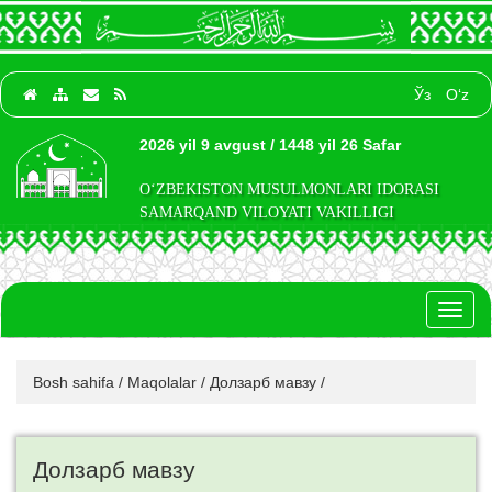
Ўз
O‘z
2026 yil 9 avgust / 1448 yil 26 Safar
O‘ZBEKISTON MUSULMONLARI IDORASI
SAMARQAND VILOYATI VAKILLIGI
Toggl
naviga
Bosh sahifa
/
Maqolalar
/
Долзарб мавзу
/
Долзарб мавзу