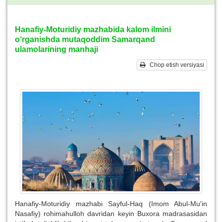
Hanafiy-Moturidiy mazhabida kalom ilmini
o‘rganishda mutaqoddim Samarqand
ulamolarining manhaji
Chop etish versiyasi
Hanafiy-Moturidiy mazhabi Sayful-Haq (Imom Abul-Mu'in
Nasafiy) rohimahulloh davridan keyin Buxora madrasasidan