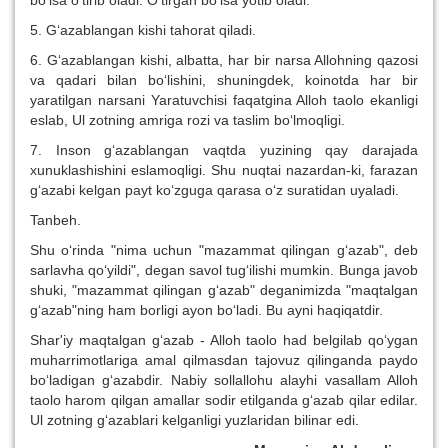
bo‘lsa o‘tirib oladi. O‘tirgan bo‘lsa yotib oladi.
5. G‘azablangan kishi tahorat qiladi.
6. G‘azablangan kishi, albatta, har bir narsa Allohning qazosi
va qadari bilan bo‘lishini, shuningdek, koinotda har bir
yaratilgan narsani Yaratuvchisi faqatgina Alloh taolo ekanligi
eslab, Ul zotning amriga rozi va taslim bo‘lmoqligi.
7. Inson g‘azablangan vaqtda yuzining qay darajada
xunuklashishini eslamoqligi. Shu nuqtai nazardan-ki, farazan
g‘azabi kelgan payt ko‘zguga qarasa o‘z suratidan uyaladi.
Tanbeh.
Shu o‘rinda "nima uchun "mazammat qilingan g‘azab", deb
sarlavha qo‘yildi", degan savol tug‘ilishi mumkin. Bunga javob
shuki, "mazammat qilingan g‘azab" deganimizda "maqtalgan
g‘azab"ning ham borligi ayon bo‘ladi. Bu ayni haqiqatdir.
Shar'iy maqtalgan g‘azab - Alloh taolo had belgilab qo‘ygan
muharrimotlariga amal qilmasdan tajovuz qilinganda paydo
bo‘ladigan g‘azabdir. Nabiy sollallohu alayhi vasallam Alloh
taolo harom qilgan amallar sodir etilganda g‘azab qilar edilar.
Ul zotning g‘azablari kelganligi yuzlaridan bilinar edi.