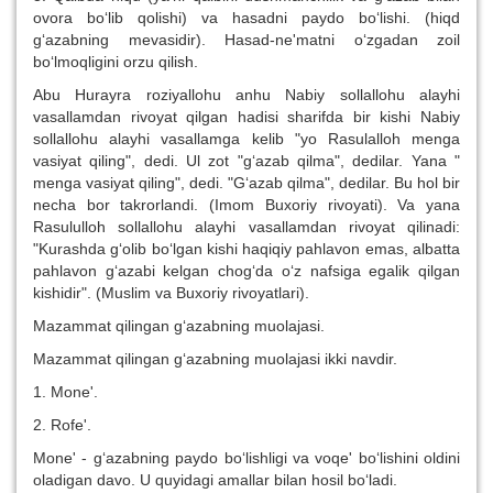
ovora bo‘lib qolishi) va hasadni paydo bo‘lishi. (hiqd
g‘azabning mevasidir). Hasad-ne'matni o‘zgadan zoil
bo‘lmoqligini orzu qilish.
Abu Hurayra roziyallohu anhu Nabiy sollallohu alayhi
vasallamdan rivoyat qilgan hadisi sharifda bir kishi Nabiy
sollallohu alayhi vasallamga kelib "yo Rasulalloh menga
vasiyat qiling", dedi. Ul zot "g‘azab qilma", dedilar. Yana "
menga vasiyat qiling", dedi. "G‘azab qilma", dedilar. Bu hol bir
necha bor takrorlandi. (Imom Buxoriy rivoyati). Va yana
Rasululloh sollallohu alayhi vasallamdan rivoyat qilinadi:
"Kurashda g‘olib bo‘lgan kishi haqiqiy pahlavon emas, albatta
pahlavon g‘azabi kelgan chog‘da o‘z nafsiga egalik qilgan
kishidir". (Muslim va Buxoriy rivoyatlari).
Mazammat qilingan g‘azabning muolajasi.
Mazammat qilingan g‘azabning muolajasi ikki navdir.
1. Mone'.
2. Rofe'.
Mone' - g‘azabning paydo bo‘lishligi va voqe' bo‘lishini oldini
oladigan davo. U quyidagi amallar bilan hosil bo‘ladi.