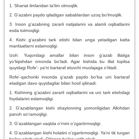
1. Shariat ilmlaridan ta'lim olmoqlik.
2. G‘azabni paydo qiladigan sabablardan uzoq bo‘lmoqlik.
3. Inson g‘azabning zararli natijalarini va alamli oqibatlarini
esda tutmoqligi.
4. Kishi g‘azabini tark etishi bilan unga yetadigan katta
manfaatlarni eslamoqligi.
Izoh: Yuqoridagi amallar bilan inson g‘azab illatiga
yo‘liqishdan omonda bo‘ladi. Agar kishida bu illat topilsa
quyidagi Rofe'- ya'ni bartaraf etuvchi muolajaga o‘tiladi.
Rofe'-qachonki insonda g‘azab paydo bo‘lsa uni bartaraf
etadigan davo quyidagilar bilan hosil qilinadi:
1. Kishining g‘azabni zararli oqibatlarini va uni tark etishdagi
foydalarini eslamoqligi.
2. G‘azablangan kishi shaytonning yomonligidan Allohdan
panoh so‘ramoqligi.
3. G‘azablangan vaqtda o‘rnini o‘zgartirmoqligi.
4. G‘azablangan kishi holatini o‘zgartirmoqligi. Ya'ni tik turgan