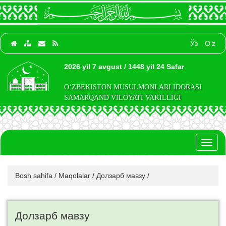
Ўз
O‘z
2026 yil 7 avgust / 1448 yil 24 Safar
O‘ZBEKISTON MUSULMONLARI IDORASI
SAMARQAND VILOYATI VAKILLIGI
Toggl
naviga
Bosh sahifa
/
Maqolalar
/
Долзарб мавзу
/
Долзарб мавзу