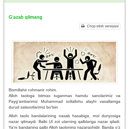
G‘azab qilmang
Chop etish versiyasi
Bismillahir rohmanir rohim.
Alloh taologa bitmas tuganmas hamdu sanolarimiz va
Payg‘ambarimiz Muhammad sollallohu alayhi vasallamga
durud salavotlarimiz bo‘lsin.
Alloh taolo bandalarining nasab hasabiga, mol dunyosiga
nazar qilmaydi. Balki Ul zot ularning qalblariga nazar qiladi.
Ya'ni bandaning qalbi Alloh taoloning nazargohidir. Banda o‘z