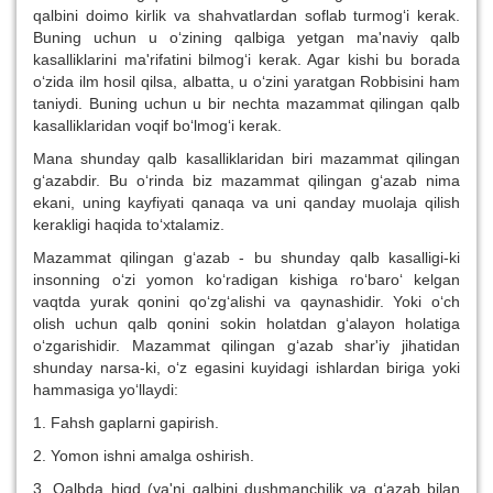
qalbini doimo kirlik va shahvatlardan soflab turmog‘i kerak.
Buning uchun u o‘zining qalbiga yetgan ma'naviy qalb
kasalliklarini ma'rifatini bilmog‘i kerak. Agar kishi bu borada
o‘zida ilm hosil qilsa, albatta, u o‘zini yaratgan Robbisini ham
taniydi. Buning uchun u bir nechta mazammat qilingan qalb
kasalliklaridan voqif bo‘lmog‘i kerak.
Mana shunday qalb kasalliklaridan biri mazammat qilingan
g‘azabdir. Bu o‘rinda biz mazammat qilingan g‘azab nima
ekani, uning kayfiyati qanaqa va uni qanday muolaja qilish
kerakligi haqida to‘xtalamiz.
Mazammat qilingan g‘azab - bu shunday qalb kasalligi-ki
insonning o‘zi yomon ko‘radigan kishiga ro‘baro‘ kelgan
vaqtda yurak qonini qo‘zg‘alishi va qaynashidir. Yoki o‘ch
olish uchun qalb qonini sokin holatdan g‘alayon holatiga
o‘zgarishidir. Mazammat qilingan g‘azab shar'iy jihatidan
shunday narsa-ki, o‘z egasini kuyidagi ishlardan biriga yoki
hammasiga yo‘llaydi:
1. Fahsh gaplarni gapirish.
2. Yomon ishni amalga oshirish.
3. Qalbda hiqd (ya'ni qalbini dushmanchilik va g‘azab bilan