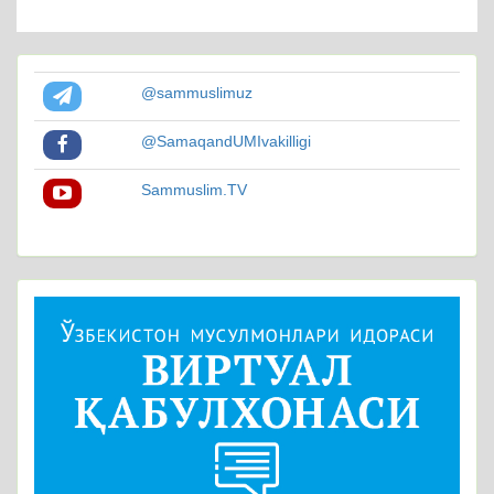
@sammuslimuz
@SamaqandUMIvakilligi
Sammuslim.TV