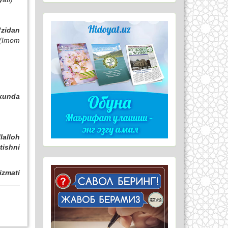
‘zidan
(Imom
 kunda
lalloh
tish
ni
izmati