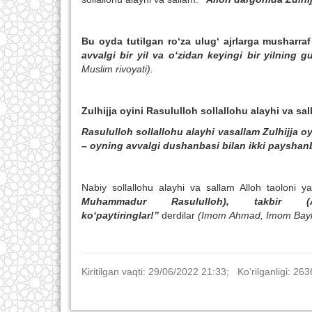
Bu oyda tutilgan ro‘za ulug‘ ajrlarga musharraf
avvalgi bir yil va o‘zidan keyingi bir yilning 
Muslim rivoyati).
Zulhijja oyini Rasululloh sollallohu alayhi va sa
Rasululloh sollallohu alayhi vasallam Zulhijja o
– oyning avvalgi dushanbasi bilan ikki payshanba
Nabiy sollallohu alayhi va sallam Alloh taoloni ya
Muhammadur Rasululloh)
, takbir
ko‘paytiringlar!”
derdilar
(
Imom
Ahmad,
Imom
Bay
Kiritilgan vaqti: 29/06/2022 21:33; Ko‘rilganligi: 263