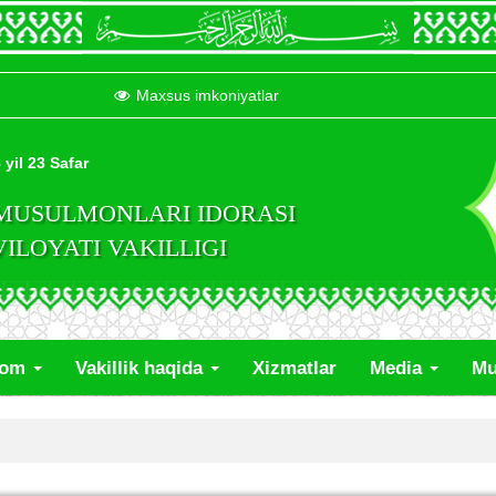
Maxsus imkoniyatlar
 yil 23 Safar
 MUSULMONLARI IDORASI
LOYATI VAKILLIGI
lom
Vakillik haqida
Xizmatlar
Media
Mu