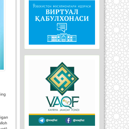
ning
digan
lloh
yati)