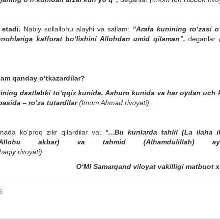
 etadi.
Nabiy sollallohu alayhi va sallam:
“Arafa kunining ro‘zasi o
gunohlariga kafforat bo‘lishini Allohdan umid qilaman”
,
deganlar
llam qanday o‘tkazardilar?
yining
dastlabk
i to‘qqiz kunida,
A
shuro kunida va har oydan uch
sida – ro‘za tutardilar
(Imom Ahmad
rivoyati).
nada ko‘proq zikr qilardilar va:
“
...
Bu kunlarda tahlil
(La ilaha il
(Allohu akbar)
va tahmid
(Alhamdulillah) ay
haqiy
r
ivoyati).
O‘MI Samarqand viloyat vakilligi matbuot x
6