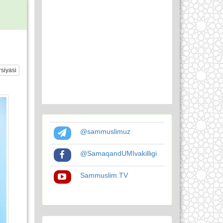
siyasi
@sammuslimuz
@SamaqandUMIvakilligi
Sammuslim.TV