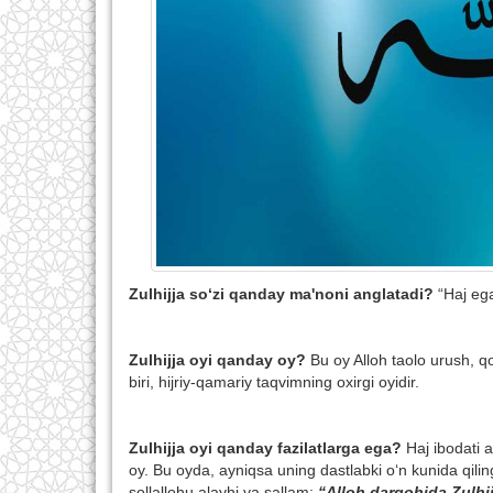
Zulhijja so‘zi qanday ma'noni anglatadi?
“Haj ega
Zulhijja oyi qanday oy?
Bu oy Alloh taolo urush, q
biri, hijriy-qamariy taqvimning oxirgi oyidir.
Zulhijja oyi qanday fazilatlarga ega?
Haj ibodati 
oy. Bu oyda, ayniqsa uning dastlabki o‘n kunida qili
sollallohu alayhi va sallam:
“Alloh dargohida Zulhij