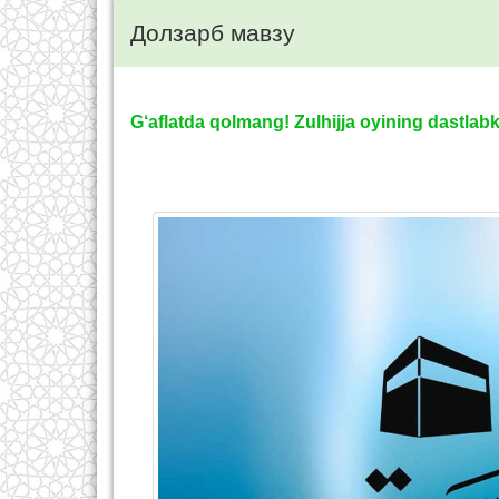
Долзарб мавзу
G‘aflatda qolmang! Zulhijja oyining dastlabki 