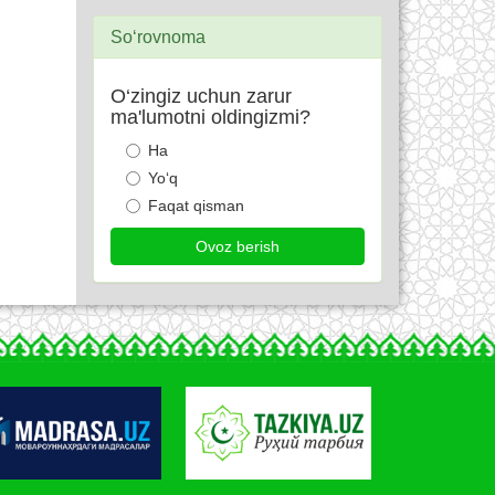
So‘rovnoma
O‘zingiz uchun zarur
ma'lumotni oldingizmi?
Ha
Yo‘q
Faqat qisman