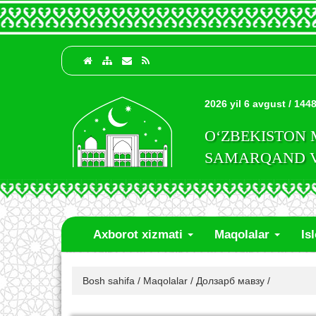
2026 yil 6 avgust / 1448
O‘ZBEKISTON
SAMARQAND VI
Axborot xizmati
Maqolalar
Is
Bosh sahifa
/
Maqolalar
/
Долзарб мавзу
/