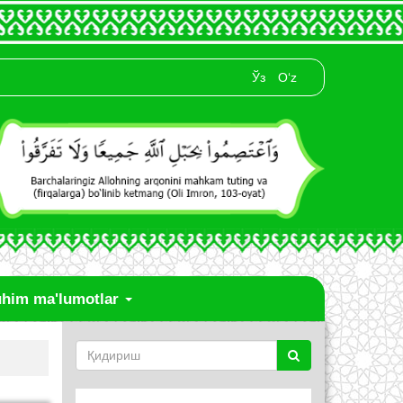
Ўз
O‘z
him ma'lumotlar