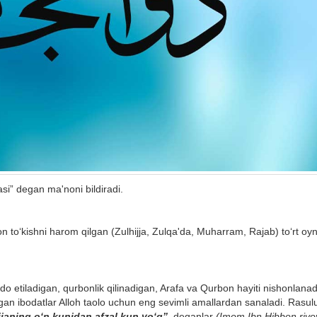
si” degan ma'noni bildiradi.
on to‘kishni harom qilgan (Zulhijja, Zulqa'da, Muharram, Rajab) to‘rt oy
ado etiladigan, qurbonlik qilinadigan, Arafa va Qurbon hayiti nishonlana
ngan ibodatlar Alloh taolo uchun eng sevimli amallardan sanaladi. Rasulu
janing o‘n kunidan afzal kun yo‘q”,
deganlar
(Imom
Ibn Hibbon
rivo