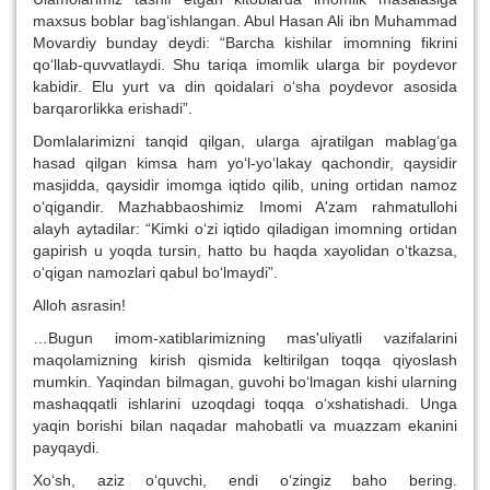
maxsus boblar bag‘ishlangan. Abul Hasan Ali ibn Muhammad
Movardiy bunday deydi: “Barcha kishilar imomning fikrini
qo‘llab-quvvatlaydi. Shu tariqa imomlik ularga bir poydevor
kabidir. Elu yurt va din qoidalari o‘sha poydevor asosida
barqarorlikka erishadi”.
Domlalarimizni tanqid qilgan, ularga ajratilgan mablag‘ga
hasad qilgan kimsa ham yo‘l-yo‘lakay qachondir, qaysidir
masjidda, qaysidir imomga iqtido qilib, uning ortidan namoz
o‘qigandir. Mazhabbaoshimiz Imomi A'zam rahmatullohi
alayh aytadilar: “Kimki o‘zi iqtido qiladigan imomning ortidan
gapirish u yoqda tursin, hatto bu haqda xayolidan o‘tkazsa,
o‘qigan namozlari qabul bo‘lmaydi”.
Alloh asrasin!
…Bugun imom-xatiblarimizning mas'uliyatli vazifalarini
maqolamizning kirish qismida keltirilgan toqqa qiyoslash
mumkin. Yaqindan bilmagan, guvohi bo‘lmagan kishi ularning
mashaqqatli ishlarini uzoqdagi toqqa o‘xshatishadi. Unga
yaqin borishi bilan naqadar mahobatli va muazzam ekanini
payqaydi.
Xo‘sh, aziz o‘quvchi, endi o‘zingiz baho bering.