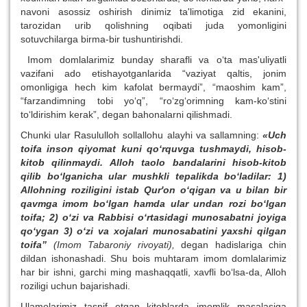
navoni asossiz oshirish dinimiz ta'limotiga zid ekanini,
tarozidan urib qolishning oqibati juda yomonligini
sotuvchilarga birma-bir tushuntirishdi.
Imom domlalarimiz bunday sharafli va o‘ta mas'uliyatli
vazifani ado etishayotganlarida “vaziyat qaltis, jonim
omonligiga hech kim kafolat bermaydi”, “maoshim kam”,
“farzandimning tobi yo‘q”, “ro‘zg‘orimning kam-ko‘stini
to‘ldirishim kerak”, degan bahonalarni qilishmadi.
Chunki ular Rasululloh sollallohu alayhi va sallamning:
«Uch
toifa inson qiyomat kuni qo‘rquvga tushmaydi, hisob-
kitob qilinmaydi. Alloh taolo bandalarini hisob-kitob
qilib bo‘lganicha ular mushkli tepalikda bo‘ladilar: 1)
Allohning roziligini istab Qur'on o‘qigan va u bilan bir
qavmga imom bo‘lgan hamda ular undan rozi bo‘lgan
toifa; 2) o‘zi va Rabbisi o‘rtasidagi munosabatni joyiga
qo‘ygan 3) o‘zi va xojalari munosabatini yaxshi qilgan
toifa”
(Imom Tabaroniy rivoyati),
degan hadislariga chin
dildan ishonashadi. Shu bois muhtaram imom domlalarimiz
har bir ishni, garchi ming mashaqqatli, xavfli bo‘lsa-da, Alloh
roziligi uchun bajarishadi.
Ulamolarimiz tasnif etgan kitoblarda imomlik masalasiga