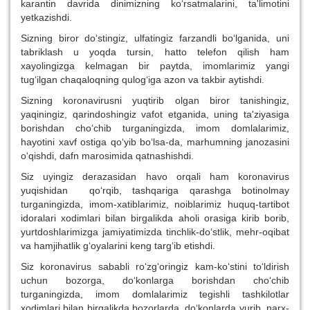
karantin davrida dinimizning ko‘rsatmalarini, ta'limotini
yetkazishdi.
Sizning biror do‘stingiz, ulfatingiz farzandli bo‘lganida, uni
tabriklash u yoqda tursin, hatto telefon qilish ham
xayolingizga kelmagan bir paytda, imomlarimiz yangi
tug‘ilgan chaqaloqning qulog‘iga azon va takbir aytishdi.
Sizning koronavirusni yuqtirib olgan biror tanishingiz,
yaqiningiz, qarindoshingiz vafot etganida, uning ta'ziyasiga
borishdan cho‘chib turganingizda, imom domlalarimiz,
hayotini xavf ostiga qo‘yib bo‘lsa-da, marhumning janozasini
o‘qishdi, dafn marosimida qatnashishdi.
Siz uyingiz derazasidan havo orqali ham koronavirus
yuqishidan qo‘rqib, tashqariga qarashga botinolmay
turganingizda, imom-xatiblarimiz, noiblarimiz huquq-tartibot
idoralari xodimlari bilan birgalikda aholi orasiga kirib borib,
yurtdoshlarimizga jamiyatimizda tinchlik-do‘stlik, mehr-oqibat
va hamjihatlik g‘oyalarini keng targ‘ib etishdi.
Siz koronavirus sababli ro‘zg‘oringiz kam-ko‘stini to‘ldirish
uchun bozorga, do‘konlarga borishdan cho‘chib
turganingizda, imom domlalarimiz tegishli tashkilotlar
xodimlari bilan birgalikda bozorlarda, do‘konlarda yurib, narx-