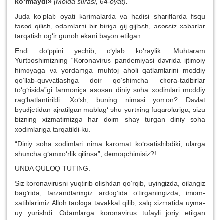
ko‘rmaydi»
(Moida surasi, 64-oyat).
Juda ko‘plab oyati karimalarda va hadisi shariflarda fisqu
fasod qilish, odamlarni bir-biriga gij-gijlash, asossiz xabarlar
tarqatish og‘ir gunoh ekani bayon etilgan.
Endi do‘ppini yechib, o‘ylab ko‘raylik. Muhtaram
Yurtboshimizning “Koronavirus pandemiyasi davrida ijtimoiy
himoyaga va yordamga muhtoj aholi qatlamlarini moddiy
qo‘llab-quvvatlashga doir qo‘shimcha chora-tadbirlar
to‘g‘risida”gi farmoniga asosan diniy soha xodimlari moddiy
rag‘batlantirildi. Xo‘sh, buning nimasi yomon? Davlat
byudjetidan ajratilgan mablag‘ shu yurtning fuqarolariga, sizu
bizning xizmatimizga har doim shay turgan diniy soha
xodimlariga tarqatildi-ku.
“Diniy soha xodimlari nima karomat ko‘rsatishibdiki, ularga
shuncha g‘amxo‘rlik qilinsa”, demoqchimisiz?!
UNDA QULOQ TUTING.
Siz koronavirusni yuqtirib olishdan qo‘rqib, uyingizda, oilangiz
bag‘rida, farzandlaringiz ardog‘ida o‘tirganingizda, imom-
xatiblarimiz Alloh taologa tavakkal qilib, xalq xizmatida uyma-
uy yurishdi. Odamlarga koronavirus tufayli joriy etilgan