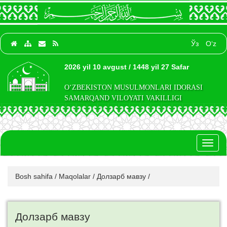
Ўз
O‘z
2026 yil 10 avgust / 1448 yil 27 Safar
O‘ZBEKISTON MUSULMONLARI IDORASI
SAMARQAND VILOYATI VAKILLIGI
Toggl
naviga
Bosh sahifa
/
Maqolalar
/
Долзарб мавзу
/
Долзарб мавзу