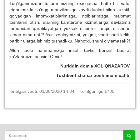
Tug‘ilganimizdan to umrimizning oxirigacha, hatto biz vafot
etganimizda so‘nggi manzilimizga xayrli duolari bilan kuzatib
qo‘yadigan imom-xatiblarimizga, noiblarimizga malomat
toshlarini otish, ularning kamtarona xizmatlariga davlatimiz
tomonidan qaratilayotgan yuksak e'tiborni tanqid qilishdan
kimga nima naf?! Axir, xohlaymizmi, yo‘qmi, vaqti-soati kelib,
baribir ularga ishimiz tushadi-ku. Nahotki, shuni o‘ylamasak?!
Alloh taolo hammamizga insof, tavfiq bersin! Basirat
ko‘zlarimizni ochsin! Omin!
Nuriddin domla XOLIQNAZAROV,
Toshkent shahar bosh imom-xatibi
Kiritilgan vaqti: 03/08/2020 14:34; Ko‘rilganligi: 1730