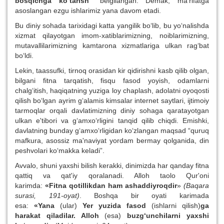
bosqichga ko‘tarish”
belgilangan. Demak, ma'rifatga
asoslangan ezgu ishlarimiz yana davom etadi.
Bu diniy sohada tarixidagi katta yangilik bo‘lib, bu yo‘nalishda
xizmat qilayotgan imom-xatiblarimizning, noiblarimizning,
mutavallilarimizning kamtarona xizmatlariga ulkan rag‘bat
bo‘ldi.
Lekin, taassufki, tirnoq orasidan kir qidirishni kasb qilib olgan,
bilgani fitna tarqatish, fisqu fasod yoyish, odamlarni
chalg‘itish, haqiqatning yuziga loy chaplash, adolatni oyoqosti
qilish bo‘lgan ayrim g‘alamis kimsalar internet saytlari, ijtimoiy
tarmoqlar orqali davlatimizning diniy sohaga qaratayotgan
ulkan e'tibori va g‘amxo‘rligini tanqid qilib chiqdi. Emishki,
davlatning bunday g‘amxo‘rligidan ko‘zlangan maqsad “quruq
mafkura, asossiz ma'naviyat yordam bermay qolganida, din
peshvolari ko‘makka keladi”.
Avvalo, shuni yaxshi bilish kerakki, dinimizda har qanday fitna
qattiq va qat'iy qoralanadi. Alloh taolo Qur'oni
karimda:
«Fitna qotillikdan ham ashaddiyroqdir
»
(Baqara
surasi, 191-oyat)
. Boshqa bir oyati karimada
esa:
«Yana
(ular)
Yer yuzida fasod
(ishlarni qilish)
ga
harakat qiladilar. Alloh
(esa)
buzg‘unchilarni yaxshi