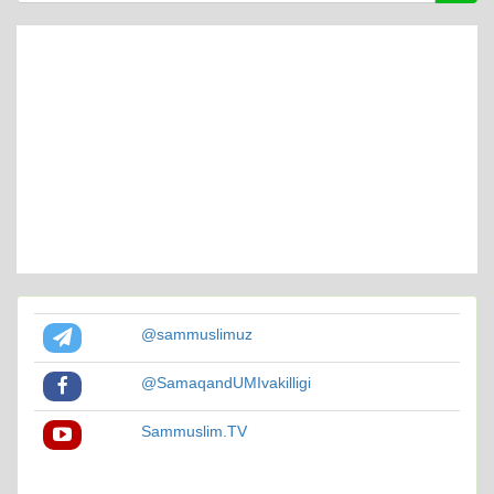
@sammuslimuz
@SamaqandUMIvakilligi
Sammuslim.TV