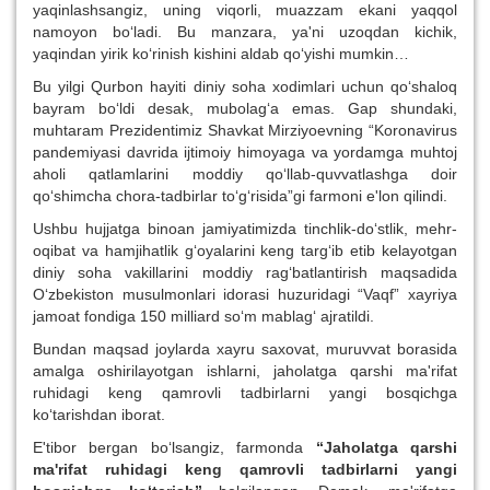
yaqinlashsangiz, uning viqorli, muazzam ekani yaqqol
namoyon bo‘ladi. Bu manzara, ya'ni uzoqdan kichik,
yaqindan yirik ko‘rinish kishini aldab qo‘yishi mumkin…
Bu yilgi Qurbon hayiti diniy soha xodimlari uchun qo‘shaloq
bayram bo‘ldi desak, mubolag‘a emas. Gap shundaki,
muhtaram Prezidentimiz Shavkat Mirziyoevning “Koronavirus
pandemiyasi davrida ijtimoiy himoyaga va yordamga muhtoj
aholi qatlamlarini moddiy qo‘llab-quvvatlashga doir
qo‘shimcha chora-tadbirlar to‘g‘risida”gi farmoni e'lon qilindi.
Ushbu hujjatga binoan jamiyatimizda tinchlik-do‘stlik, mehr-
oqibat va hamjihatlik g‘oyalarini keng targ‘ib etib kelayotgan
diniy soha vakillarini moddiy rag‘batlantirish maqsadida
O‘zbekiston musulmonlari idorasi huzuridagi “Vaqf” xayriya
jamoat fondiga 150 milliard so‘m mablag‘ ajratildi.
Bundan maqsad joylarda xayru saxovat, muruvvat borasida
amalga oshirilayotgan ishlarni, jaholatga qarshi ma'rifat
ruhidagi keng qamrovli tadbirlarni yangi bosqichga
ko‘tarishdan iborat.
E'tibor bergan bo‘lsangiz, farmonda
“Jaholatga qarshi
ma'rifat ruhidagi keng qamrovli tadbirlarni yangi