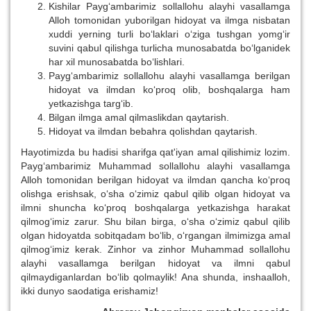
Kishilar Payg‘ambarimiz sollallohu alayhi vasallamga
Alloh tomonidan yuborilgan hidoyat va ilmga nisbatan
xuddi yerning turli bo‘laklari o‘ziga tushgan yomg‘ir
suvini qabul qilishga turlicha munosabatda bo‘lganidek
har xil munosabatda bo‘lishlari.
Payg‘ambarimiz sollallohu alayhi vasallamga berilgan
hidoyat va ilmdan ko‘proq olib, boshqalarga ham
yetkazishga targ‘ib.
Bilgan ilmga amal qilmaslikdan qaytarish.
Hidoyat va ilmdan bebahra qolishdan qaytarish.
Hayotimizda bu hadisi sharifga qat'iyan amal qilishimiz lozim.
Payg‘ambarimiz Muhammad sollallohu alayhi vasallamga
Alloh tomonidan berilgan hidoyat va ilmdan qancha ko‘proq
olishga erishsak, o‘sha o‘zimiz qabul qilib olgan hidoyat va
ilmni shuncha ko‘proq boshqalarga yetkazishga harakat
qilmog‘imiz zarur. Shu bilan birga, o‘sha o‘zimiz qabul qilib
olgan hidoyatda sobitqadam bo‘lib, o‘rgangan ilmimizga amal
qilmog‘imiz kerak. Zinhor va zinhor Muhammad sollallohu
alayhi vasallamga berilgan hidoyat va ilmni qabul
qilmaydiganlardan bo‘lib qolmaylik! Ana shunda, inshaalloh,
ikki dunyo saodatiga erishamiz!