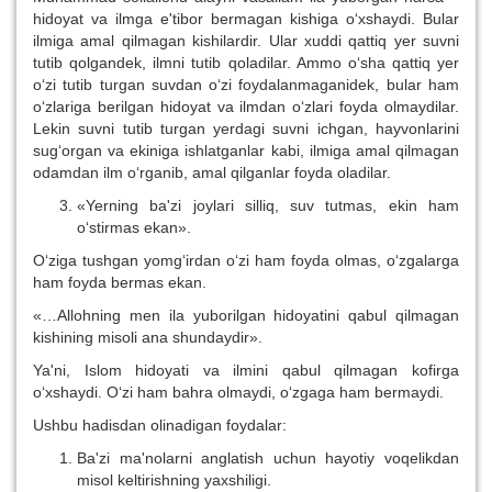
hidoyat va ilmga e'tibor bermagan kishiga o‘xshaydi. Bular
ilmiga amal qilmagan kishilardir. Ular xuddi qattiq yer suvni
tutib qolgandek, ilmni tutib qoladilar. Ammo o‘sha qattiq yer
o‘zi tutib turgan suvdan o‘zi foydalanmaganidek, bular ham
o‘zlariga berilgan hidoyat va ilmdan o‘zlari foyda olmaydilar.
Lekin suvni tutib turgan yerdagi suvni ichgan, hayvonlarini
sug‘organ va ekiniga ishlatganlar kabi, ilmiga amal qilmagan
odamdan ilm o‘rganib, amal qilganlar foyda oladilar.
«Yerning ba'zi joylari silliq, suv tutmas, ekin ham
o‘stirmas ekan».
O‘ziga tushgan yomg‘irdan o‘zi ham foyda olmas, o‘zgalarga
ham foyda bermas ekan.
«…Allohning men ila yuborilgan hidoyatini qabul qilmagan
kishining misoli ana shundaydir».
Ya'ni, Islom hidoyati va ilmini qabul qilmagan kofirga
o‘xshaydi. O‘zi ham bahra olmaydi, o‘zgaga ham bermaydi.
Ushbu hadisdan olinadigan foydalar:
Ba'zi ma'nolarni anglatish uchun hayotiy voqelikdan
misol keltirishning yaxshiligi.