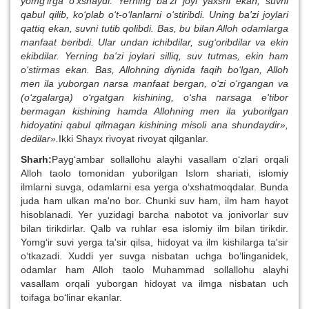
yomg‘irga o‘xshaydi. Yerning ba'zi joyi yaxshi ekan, suvni
qabul qilib, ko‘plab o‘t-o‘lanlarni o‘stiribdi. Uning ba'zi joylari
qattiq ekan, suvni tutib qolibdi. Bas, bu bilan Alloh odamlarga
manfaat beribdi. Ular undan ichibdilar, sug‘oribdilar va ekin
ekibdilar. Yerning ba'zi joylari silliq, suv tutmas, ekin ham
o‘stirmas ekan. Bas, Allohning diynida faqih bo‘lgan, Alloh
men ila yuborgan narsa manfaat bergan, o‘zi o‘rgangan va
(o‘zgalarga) o‘rgatgan kishining, o‘sha narsaga e'tibor
bermagan kishining hamda Allohning men ila yuborilgan
hidoyatini qabul qilmagan kishining misoli ana shundaydir»,
dedilar».
Ikki Shayx rivoyat rivoyat qilganlar.
Sharh:
Payg‘ambar sollallohu alayhi vasallam o‘zlari orqali
Alloh taolo tomonidan yuborilgan Islom shariati, islomiy
ilmlarni suvga, odamlarni esa yerga o‘xshatmoqdalar. Bunda
juda ham ulkan ma'no bor. Chunki suv ham, ilm ham hayot
hisoblanadi. Yer yuzidagi barcha nabotot va jonivorlar suv
bilan tirikdirlar. Qalb va ruhlar esa islomiy ilm bilan tirikdir.
Yomg‘ir suvi yerga ta'sir qilsa, hidoyat va ilm kishilarga ta'sir
o‘tkazadi. Xuddi yer suvga nisbatan uchga bo‘linganidek,
odamlar ham Alloh taolo Muhammad sollallohu alayhi
vasallam orqali yuborgan hidoyat va ilmga nisbatan uch
toifaga bo‘linar ekanlar.