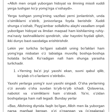
«Alloh men orqali yuborgan hidoyat va ilmning misoli xuddi
yerga tushgan ko‘p yomg‘irga o‘xshaydi».
Yerga tushgan yomg‘irning vazifasi yerni jonlantirish, unda
o‘simliklarni o‘stirib, jonivorlarga foyda berishdir. Xuddi
shunga o‘xshab, Payg‘ambar sollallohu alayhi vasallam orqali
yuborilgan hidoyat va ilmdan maqsad ham kishilarning ruhiy-
ma'naviy tashnaliklarini qondirish, ular hayotini foydali qilish,
ikki dunyo baxt-saodatiga erishtirishdir.
Lekin yer turlicha bo‘lgani sababli uning bo‘laklari ham
yomg‘irga nisbatan o‘z tabiatiga muvofiq boshqa-boshqa
holatda bo‘ladi. Ko‘radigan nafi ham shunga yarasha
turlichadir.
«Yerning ba'zi joyi yaxshi ekan, suvni qabul qilib,
ko‘plab o‘t-o‘lanlarni o‘stiribdi».
Yaxshi yerlarga yomg‘ir suvi yaxshi singadi. O‘sha yerlarning
o‘zi avvalo o‘sha suvdan to‘yib-to‘yib ichadi. Qolaversa,
nabotot va o‘simliklarni ham o‘stiradi. Ya'ni, o‘zidan
boshqalarga ham nafi tegadi. Bunday yerlar
«Bas, Allohning diynida faqih bo‘lgan, Alloh men ila yuborgan
narsa manfaat bergan, o‘zi o‘rgangan va (o‘zgalarga)