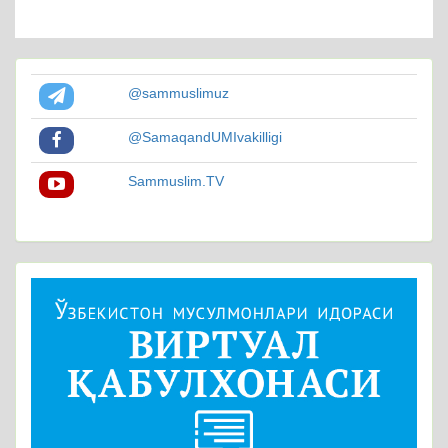
@sammuslimuz
@SamaqandUMIvakilligi
Sammuslim.TV