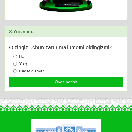
So‘rovnoma
O‘zingiz uchun zarur ma'lumotni oldingizmi?
Ha
Yo‘q
Faqat qisman