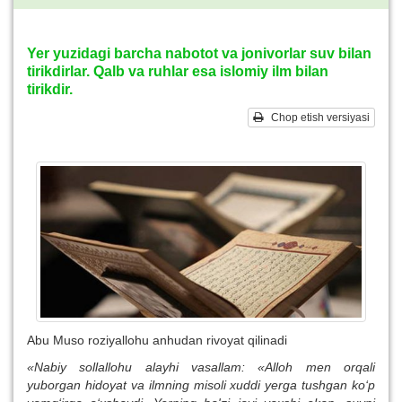
Yer yuzidagi barcha nabotot va jonivorlar suv bilan
tirikdirlar. Qalb va ruhlar esa islomiy ilm bilan
tirikdir.
Chop etish versiyasi
Abu Muso roziyallohu anhudan rivoyat qilinadi
«Nabiy sollallohu alayhi vasallam: «Alloh men orqali
yuborgan hidoyat va ilmning misoli xuddi yerga tushgan ko‘p