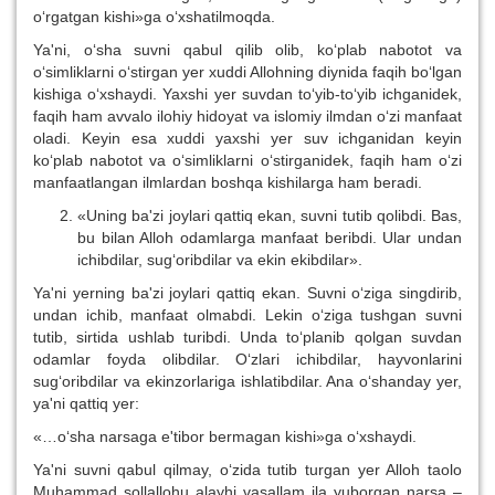
o‘rgatgan kishi»ga o‘xshatilmoqda.
Ya'ni, o‘sha suvni qabul qilib olib, ko‘plab nabotot va
o‘simliklarni o‘stirgan yer xuddi Allohning diynida faqih bo‘lgan
kishiga o‘xshaydi. Yaxshi yer suvdan to‘yib-to‘yib ichganidek,
faqih ham avvalo ilohiy hidoyat va islomiy ilmdan o‘zi manfaat
oladi. Keyin esa xuddi yaxshi yer suv ichganidan keyin
ko‘plab nabotot va o‘simliklarni o‘stirganidek, faqih ham o‘zi
manfaatlangan ilmlardan boshqa kishilarga ham beradi.
«Uning ba'zi joylari qattiq ekan, suvni tutib qolibdi. Bas,
bu bilan Alloh odamlarga manfaat beribdi. Ular undan
ichibdilar, sug‘oribdilar va ekin ekibdilar».
Ya'ni yerning ba'zi joylari qattiq ekan. Suvni o‘ziga singdirib,
undan ichib, manfaat olmabdi. Lekin o‘ziga tushgan suvni
tutib, sirtida ushlab turibdi. Unda to‘planib qolgan suvdan
odamlar foyda olibdilar. O‘zlari ichibdilar, hayvonlarini
sug‘oribdilar va ekinzorlariga ishlatibdilar. Ana o‘shanday yer,
ya'ni qattiq yer:
«…o‘sha narsaga e'tibor bermagan kishi»ga o‘xshaydi.
Ya'ni suvni qabul qilmay, o‘zida tutib turgan yer Alloh taolo
Muhammad sollallohu alayhi vasallam ila yuborgan narsa –