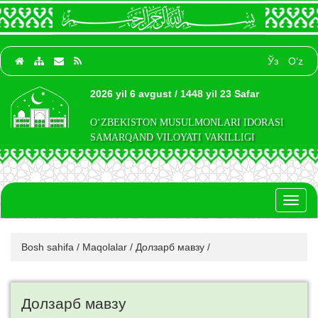
Ўз
O‘z
2026 yil 6 avgust / 1448 yil 23 Safar
O‘ZBEKISTON MUSULMONLARI IDORASI
SAMARQAND VILOYATI VAKILLIGI
Toggl
naviga
Bosh sahifa
/
Maqolalar
/
Долзарб мавзу
/
Долзарб мавзу