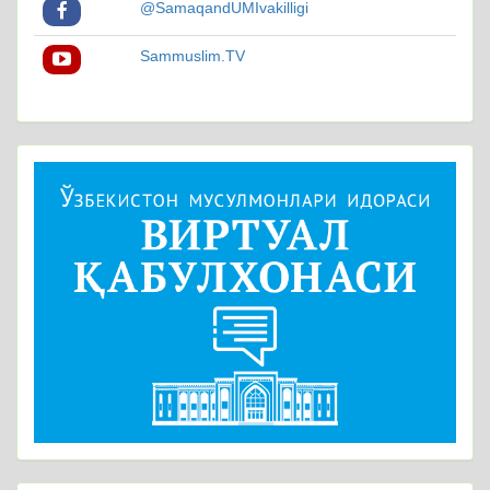
@SamaqandUMIvakilligi
Sammuslim.TV