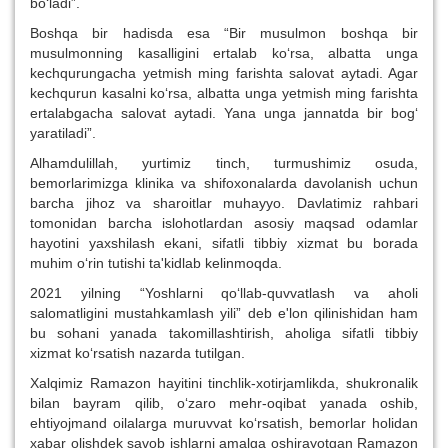
bo‘ladi”.
Boshqa bir hadisda esa “Bir musulmon boshqa bir
musulmonning kasalligini ertalab ko‘rsa, albatta unga
kechqurungacha yetmish ming farishta salovat aytadi. Agar
kechqurun kasalni ko‘rsa, albatta unga yetmish ming farishta
ertalabgacha salovat aytadi. Yana unga jannatda bir bog‘
yaratiladi”.
Alhamdulillah, yurtimiz tinch, turmushimiz osuda,
bemorlarimizga klinika va shifoxonalarda davolanish uchun
barcha jihoz va sharoitlar muhayyo. Davlatimiz rahbari
tomonidan barcha islohotlardan asosiy maqsad odamlar
hayotini yaxshilash ekani, sifatli tibbiy xizmat bu borada
muhim o‘rin tutishi ta'kidlab kelinmoqda.
2021 yilning “Yoshlarni qo‘llab-quvvatlash va aholi
salomatligini mustahkamlash yili” deb e'lon qilinishidan ham
bu sohani yanada takomillashtirish, aholiga sifatli tibbiy
xizmat ko‘rsatish nazarda tutilgan.
Xalqimiz Ramazon hayitini tinchlik-xotirjamlikda, shukronalik
bilan bayram qilib, o‘zaro mehr-oqibat yanada oshib,
ehtiyojmand oilalarga muruvvat ko‘rsatish, bemorlar holidan
xabar olishdek savob ishlarni amalga oshirayotgan Ramazon