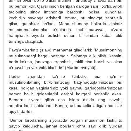
turli sinovlari bo‘lib o‘tishi mumkin. Shunday sinovlardan biri
bu bemorlikdir. Qaysi inson berilgan dardga sabrli bo‘lib, Alloh
taoloning sinov imtihoniga bardoshli bo‘lsa, gunohlari
kechirilib savobga erishadi. Ammo, bu sinovga sabrsizlik
qilsa, gunohkor bo‘ladi. Mana shunday hollarda dinimiz
mo‘min-musulmonlar o‘rtalarida mehr-muruvvat, o‘zaro
hamjihatlik ziyoda bo‘lishi uchun bir-biridan xabar olib
turishga chaqiradi.
Payg‘ambarimiz (s.a.v) marhamat qiladilarki: “Musulmonning
musulmondagi haqqi beshtadir. Salomga alik olish, kasalni
borib ko‘rish, janozaga ergashish, taklif etsa borish va aksa
o‘rguvchiga yaxshilik tilashdir” (Muslim rivoyati).
Hadisi sharifdan ko‘rinib turibdiki, biz mo‘min-
musulmonlarning bir-birimizdagi haq-huquqlarimizdan biri
kasal bo‘lgan yaqinlarimiz yoki qavmu qarindoshlarimizdan
bemor bo‘lib qolganlarini darhol ko‘rgani borishlik ekan.
Bemorni ziyorat qilish esa Islom dinida eng savobli
amallardan hisoblanadi. Bunga, ushbu keltiriladigan hadislar
ajoyib dalildir.
“Bemor birodarining ziyoratida borgan musulmon kishi, to
qaytib kelguncha, jannat bog‘lari ichra sayr qilib yurgan