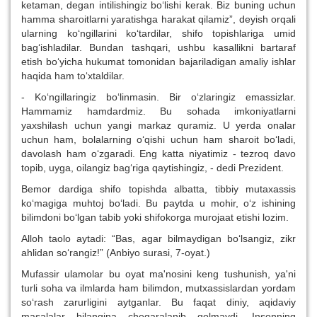
ketaman, degan intilishingiz bo‘lishi kerak. Biz buning uchun
hamma sharoitlarni yaratishga harakat qilamiz”, deyish orqali
ularning ko‘ngillarini ko‘tardilar, shifo topishlariga umid
bag‘ishladilar. Bundan tashqari, ushbu kasallikni bartaraf
etish bo‘yicha hukumat tomonidan bajariladigan amaliy ishlar
haqida ham to‘xtaldilar.
- Ko‘ngillaringiz bo‘linmasin. Bir o‘zlaringiz emassizlar.
Hammamiz hamdardmiz. Bu sohada imkoniyatlarni
yaxshilash uchun yangi markaz quramiz. U yerda onalar
uchun ham, bolalarning o‘qishi uchun ham sharoit bo‘ladi,
davolash ham o‘zgaradi. Eng katta niyatimiz - tezroq davo
topib, uyga, oilangiz bag‘riga qaytishingiz, - dedi Prezident.
Bemor dardiga shifo topishda albatta, tibbiy mutaxassis
ko‘magiga muhtoj bo‘ladi. Bu paytda u mohir, o‘z ishining
bilimdoni bo‘lgan tabib yoki shifokorga murojaat etishi lozim.
Alloh taolo aytadi: “Bas, agar bilmaydigan bo‘lsangiz, zikr
ahlidan so‘rangiz!” (Anbiyo surasi, 7-oyat.)
Mufassir ulamolar bu oyat ma'nosini keng tushunish, ya'ni
turli soha va ilmlarda ham bilimdon, mutxassislardan yordam
so‘rash zarurligini aytganlar. Bu faqat diniy, aqidaviy
masalalar bilangina chegaralanib qolmaydi. Insonning