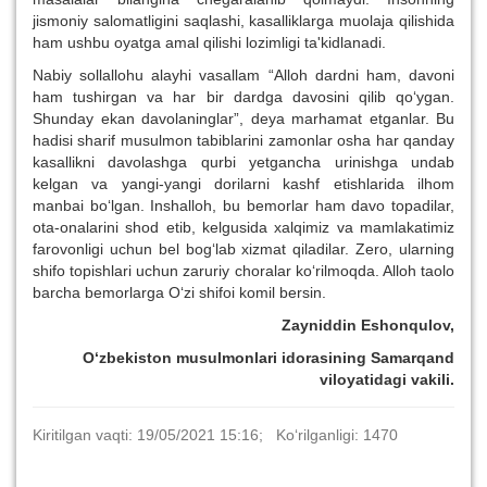
jismoniy salomatligini saqlashi, kasalliklarga muolaja qilishida
ham ushbu oyatga amal qilishi lozimligi ta'kidlanadi.
Nabiy sollallohu alayhi vasallam “Alloh dardni ham, davoni
ham tushirgan va har bir dardga davosini qilib qo‘ygan.
Shunday ekan davolaninglar”, deya marhamat etganlar. Bu
hadisi sharif musulmon tabiblarini zamonlar osha har qanday
kasallikni davolashga qurbi yetgancha urinishga undab
kelgan va yangi-yangi dorilarni kashf etishlarida ilhom
manbai bo‘lgan. Inshalloh, bu bemorlar ham davo topadilar,
ota-onalarini shod etib, kelgusida xalqimiz va mamlakatimiz
farovonligi uchun bel bog‘lab xizmat qiladilar. Zero, ularning
shifo topishlari uchun zaruriy choralar ko‘rilmoqda. Alloh taolo
barcha bemorlarga O‘zi shifoi komil bersin.
Zayniddin Eshonqulov,
O‘zbekiston musulmonlari idorasining Samarqand
viloyatidagi vakili.
Kiritilgan vaqti: 19/05/2021 15:16; Ko‘rilganligi: 1470