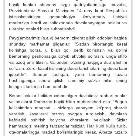
hayiti kunlari shunday ezgu qadriyatlarimizga muvofiq,
Prezidentimiz Shavkat Mirziyoev 14 may kuni Respublika
ixtisoslashtirilgan gematologiya ilmiy-amaliy tibbiyot
markaziga bordi va shifoxonada davolanayotgan bolalar va
ularning onalari bilan suhbatlashdi.
Payg‘ambarimiz (s.a.v) bemorni ziyorat qilish odoblari haqida
shunday marhamat qilganlar: “Sizdan birortangiz kasal
ko‘rishga borsa, u bilan qo‘l berib ko‘rishsin va qo‘lini
bemorning peshonasiga qo‘yib ahvolini so‘rasin, unga shifo
va uzoq umr tilasin. Va undan o‘zining haqqiga duo qilishini
so‘rasin. Zero, kasal kishining duosi farishtalarning duosi kabi
ijobatdir”. Bundan tashqari, yana bemorning tuzala
boshlaganiga ishora qilish, samimiy so‘zlar bilan uning
ko‘nglini ko‘tarish ham odobdir.
Bemor bolalar holidan xabar olgan davlatimiz rahbari onalar
va bolalarni Ramazon hayiti bilan muborakbod etib: “Bugun
kelishimdan maqsad - sizlarga yanayam ko‘proq sharoit
yaratish, kasallarni tezroq oyoqqa turg‘azish, davolash
kafolatini oshirish bo‘yicha choralarni belgilash. Sizlar
hammangiz mening farzandlarimsizlar. Har kuni kulib turib,
ota-onalaringga madad bo‘lishlaringiz kerak. Albatta tuzalib