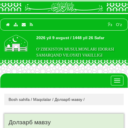
Ўз
O‘z
2026 yil 9 avgust / 1448 yil 26 Safar
O‘ZBEKISTON MUSULMONLARI IDORASI
SAMARQAND VILOYATI VAKILLIGI
Toggl
naviga
Bosh sahifa
/
Maqolalar
/
Долзарб мавзу
/
Долзарб мавзу