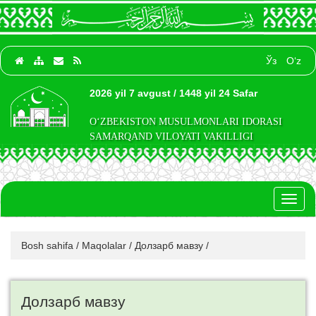
Ўз
O‘z
2026 yil 7 avgust / 1448 yil 24 Safar
O‘ZBEKISTON MUSULMONLARI IDORASI
SAMARQAND VILOYATI VAKILLIGI
Toggl
naviga
Bosh sahifa
/
Maqolalar
/
Долзарб мавзу
/
Долзарб мавзу