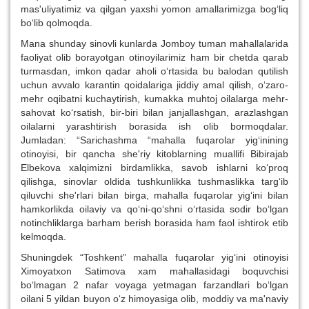
mas'uliyatimiz va qilgan yaxshi yomon amallarimizga bog‘liq
bo‘lib qolmoqda.
Mana shunday sinovli kunlarda Jomboy tuman mahallalarida
faoliyat olib borayotgan otinoyilarimiz ham bir chetda qarab
turmasdan, imkon qadar aholi o‘rtasida bu balodan qutilish
uchun avvalo karantin qoidalariga jiddiy amal qilish, o‘zaro-
mehr oqibatni kuchaytirish, kumakka muhtoj oilalarga mehr-
sahovat ko‘rsatish, bir-biri bilan janjallashgan, arazlashgan
oilalarni yarashtirish borasida ish olib bormoqdalar.
Jumladan: “Sarichashma “mahalla fuqarolar yig‘inining
otinoyisi, bir qancha she'riy kitoblarning muallifi Bibirajab
Elbekova xalqimizni birdamlikka, savob ishlarni ko‘proq
qilishga, sinovlar oldida tushkunlikka tushmaslikka targ‘ib
qiluvchi she'rlari bilan birga, mahalla fuqarolar yig‘ini bilan
hamkorlikda oilaviy va qo‘ni-qo‘shni o‘rtasida sodir bo‘lgan
notinchliklarga barham berish borasida ham faol ishtirok etib
kelmoqda.
Shuningdek “Toshkent” mahalla fuqarolar yig‘ini otinoyisi
Ximoyatxon Satimova xam mahallasidagi boquvchisi
bo‘lmagan 2 nafar voyaga yetmagan farzandlari bo‘lgan
oilani 5 yildan buyon o‘z himoyasiga olib, moddiy va ma'naviy