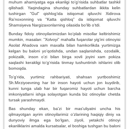
muhum ahamiyatga ega ekanligi to‘g‘risida suhbatlar tashkil
qilishadi. Yaqindagina shunday suhbatlardan ikkita kelin
tushirgan "Gul" qishlog‘ida istiqomat qiluvchi Xidirova
Ra'noxonning va “Katta qishloq” da istiqomat qiluvchi
Shamsiyeva Nargizaxonlarning oilasida bo‘lib o‘tdi.
Bunday fidoiy otinoyilarimizdan ko‘plab misollar keltirishimiz
mumkin, masalan: “Xolvoyi” mahalla fuqarolar yig‘ini otinoyisi
Asolat Ahadova xam maxalla bilan hamkorlikda yurtimizga
kelgan bu baloni yo‘qotishda, undan saqlanishda, ozodalik,
pokizalik, inson o‘zi bilan birga xovli joyini xam pokiza
saqlashi kerakligi to‘g‘risida tinmay tushuntirish ishlarini olib
bomoqda.
To‘g‘rida, yurtimiz rahbariyati, shahsan yurtboshimiz
Sh.Mirziyoevning har bir inson hayoti uchun jon kuydirib,
kunni tunga ulab har bir fuqaromiz hayoti uchun barcha
imkoniyatlarni ishga solayotgan kunda biz otinoyilar chetda
tursak yarashmaydi.
Bas shunday ekan, ba'zi bir mas'uliyatni uncha his
qilmayotgan ayrim otinoyilarimiz o‘zlarining haqiqiy diniy va
dunyoviy ilmga ega bo‘lgan, ziyoli, yetakchi otinoyi
ekanliklarini amalda kursatsalar, el boshiga tushgan bu baloni