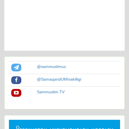
@sammuslimuz
@SamaqandUMIvakilligi
Sammuslim.TV