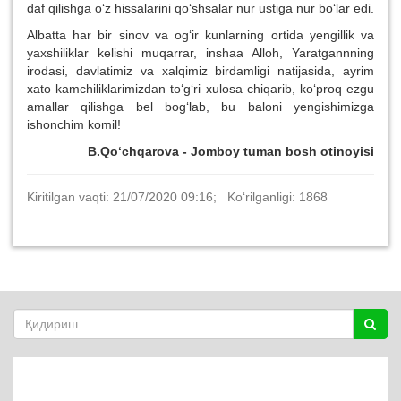
daf qilishga o‘z hissalarini qo‘shsalar nur ustiga nur bo‘lar edi.
Albatta har bir sinov va og‘ir kunlarning ortida yengillik va
yaxshiliklar kelishi muqarrar, inshaa Alloh, Yaratgannning
irodasi, davlatimiz va xalqimiz birdamligi natijasida, ayrim
xato kamchiliklarimizdan to‘g‘ri xulosa chiqarib, ko‘proq ezgu
amallar qilishga bel bog‘lab, bu baloni yengishimizga
ishonchim komil!
B.Qo‘chqarova - Jomboy tuman bosh otinoyisi
Kiritilgan vaqti: 21/07/2020 09:16; Ko‘rilganligi: 1868