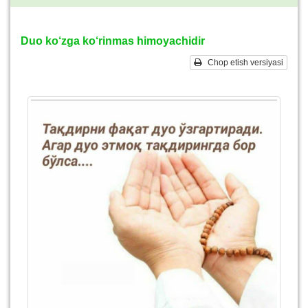
Duo ko‘zga ko‘rinmas himoyachidir
Chop etish versiyasi