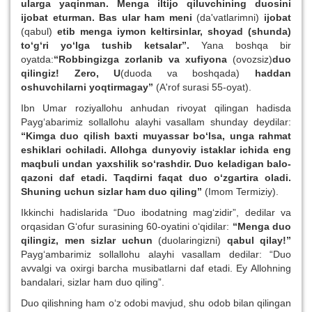
ularga yaqinman. Menga iltijo qiluvchining duosini
ijobat eturman. Bas ular ham meni
(da'vatlarimni)
ijobat
(qabul)
etib menga iymon keltirsinlar, shoyad (shunda)
to‘g‘ri yo‘lga tushib ketsalar”.
Yana boshqa bir
oyatda:
“Robbingizga zorlanib va xufiyona
(ovozsiz)
duo
qilingiz! Zero, U
(duoda va boshqada)
haddan
oshuvchilarni yoqtirmagay”
(A'rof surasi 55-oyat).
Ibn Umar roziyallohu anhudan rivoyat qilingan hadisda
Payg‘abarimiz sollallohu alayhi vasallam shunday deydilar:
“Kimga duo qilish baxti muyassar bo‘lsa, unga rahmat
eshiklari ochiladi.
Allohga dunyoviy istaklar ichida eng
maqbuli undan yaxshilik so‘rashdir. Duo keladigan balo-
qazoni daf etadi. Taqdirni faqat duo o‘zgartira oladi.
Shuning uchun sizlar ham duo qiling”
(Imom Termiziy).
Ikkinchi hadislarida “Duo ibodatning mag‘zidir”, dedilar va
orqasidan G‘ofur surasining 60-oyatini o‘qidilar:
“Menga duo
qilingiz, men sizlar uchun
(duolaringizni)
qabul qilay!”
Payg‘ambarimiz sollallohu alayhi vasallam dedilar: “Duo
avvalgi va oxirgi barcha musibatlarni daf etadi.
Ey Allohning
bandalari, sizlar ham duo qiling”.
Duo qilishning ham o‘z odobi mavjud, shu odob bilan qilingan