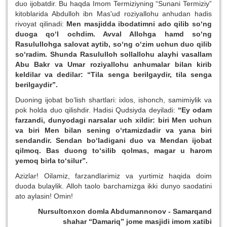
duo ijobatdir. Bu haqda Imom Termiziyning “Sunani Termiziy”
kitoblarida Abdulloh ibn Mas'ud roziyallohu anhudan hadis
rivoyat qilinadi:
Men masjidda ibodatimni ado qilib so‘ng
duoga qo‘l ochdim. Avval Allohga hamd so‘ng
Rasulullohga salovat aytib, so‘ng o‘zim uchun duo qilib
so‘radim. Shunda Rasululloh sollallohu alayhi vasallam
Abu Bakr va Umar roziyallohu anhu
malar
bilan kirib
keldilar va dedilar: “Tila senga berilgaydir, tila senga
berilgaydir”.
Duoning ijobat bo‘lish shartlari: ixlos, ishonch, samimiylik va
pok holda duo qilishdir. Hadisi Qudsiyda deyiladi:
“Ey odam
farzandi, dunyodagi narsalar uch xildir: biri Men uchun
va biri Men bilan sening o‘rtamizdadir va yana biri
sendandir. Sendan bo‘ladigani duo va Mendan ijobat
qilmoq. Bas duong to‘silib qolmas, magar u harom
yemoq birla to‘silur”.
Azizlar! Oilamiz, farzandlarimiz va yurtimiz haqida doim
duoda bulaylik. Alloh taolo barchamizga ikki dunyo saodatini
ato aylasin! Omin!
Nursultonxon domla Abdumannonov - Samarqand
shahar “Damariq” jome masjidi imom xatibi