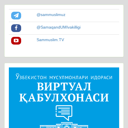
@sammuslimuz
@SamaqandUMIvakilligi
Sammuslim.TV