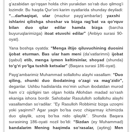
g‘azabidan qo‘rqqan holda chin yurakdan so‘rab duo qilmog‘i
lozimdir. Bu haqda Qur'oni karim oyatlarida shunday deyiladi:
“…darhaqiqat, ular
(mazkur payg‘ambarlar)
yaxshi
ishlarini qilishga shoshar va bizga rag‘bat va qo‘rquv
bilan duo qilar edilar hamda bizga
(barcha
buyuruqlarimizga)
itoat etuvchi edilar”
(Anbiyo surasi 90-
oyat).
Yana boshqa oyatda:
“Menga iltijo qiluvuchining duosini
ijobat eturman. Bas ular ham meni
(da'vatlarimni)
ijobat
(qabul)
etib, menga iymon keltirsinlar, shoyad
(shunda)
to‘g‘ri yo‘lga tushib ketsalar”
(Baqara surasi 186-oyat).
Payg‘ambarimiz Muhammad sollallohu alayhi vasallam:
“Duo
qiling, chunki duo ibodatning o‘zagi va mag‘zidir”,
deganlar. Ushbu hadislarida mo‘min uchun ibodatdan murod
ham o‘z ojizligini tan olgan holda Allohdan madad so‘rash
ekaniga ishora bordir. Sahobalar Rasululloh sollallohu alayhi
vasallamdan so‘radilar: “Ey Rasulloh Robbimiz bizga uzoqmi
yoki yaqinmi? Agar yaqin bo‘lsa ovoz chiqarmay ichimizda
duo qilaylik, uzoq bo‘lsa nido qilaylik”. Shunda Baqara
surasining 186-oyati nozil bo‘ldi:
“Sizdan
(ey Muhammad)
bandalarim Mening haqimda so‘rasalar,
(ayting)
Men