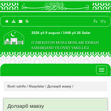
Ўз
O‘z
2026 yil 9 avgust / 1448 yil 26 Safar
O‘ZBEKISTON MUSULMONLARI IDORASI
SAMARQAND VILOYATI VAKILLIGI
Toggl
naviga
Bosh sahifa
/
Maqolalar
/
Долзарб мавзу
/
Долзарб мавзу