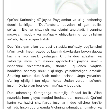
Qur'oni Karimning 47 joyida Payg‘ambar va ulug‘ zotlarning
duosi keltirilgan. “Duo”arabcha so‘zdan olingan bo‘lib,
so‘rash, iltijo va chaqirish ma'nolarini anglatadi, insonning
muayyan moddiy va ma'naviy ehtiyojlarining qondirilishini
so‘rab, iltijo etadigan tilakdir.
Duo Yaratgan bilan bandasi o‘rtasida ma'naviy bog‘lanishni
ta'minlaydi. Inson paydo bo‘lgan ilk davrlardan buyon duoga
kuchli ehtiyoj sezib yashagan. Chunki duo adashish va
xatolarga moyil ojiz insonni qiyinchiliklar paytida umidu-
ishonchini yo‘qotmaslikka, shodligu quvonch vaqtida
haddidan oshmay shukur qilishga yo‘naltiradigan amaldir.
Shuning uchun duo Alloh taoloni eslash, Unga yolvorish,
o‘zining ojizligini tan olgan holda Undan yordam so‘rash,
insonni Xoliq bilan bog‘lovchi ma'naviy ibodatdir.
Duo odamning Yaratganga muhtojligi ifodasi bo‘lib, Alloh
nazarida ham g‘oyat maqbul ibodatlardan sanaladi. Qur'oni
karim va hadisi shariflarda insonlarni duo qilishga targ‘ib
qilinadi. Inson duo qilganda Allohning rahmatidan umidvor va