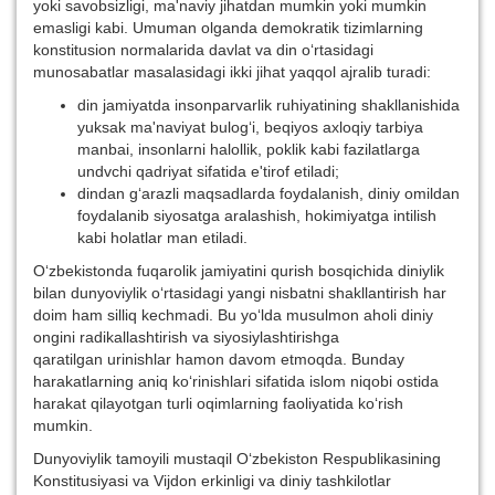
yoki savobsizligi, ma'naviy jihatdan mumkin yoki mumkin
emasligi kabi. Umuman olganda demokratik tizimlarning
konstitusion normalarida davlat va din o‘rtasidagi
munosabatlar masalasidagi ikki jihat yaqqol ajralib turadi:
din jamiyatda insonparvarlik ruhiyatining shakllanishida
yuksak ma'naviyat bulog‘i, beqiyos axloqiy tarbiya
manbai, insonlarni halollik, poklik kabi fazilatlarga
undvchi qadriyat sifatida e'tirof etiladi;
dindan g‘arazli maqsadlarda foydalanish, diniy omildan
foydalanib siyosatga aralashish, hokimiyatga intilish
kabi holatlar man etiladi.
O‘zbekistonda fuqarolik jamiyatini qurish bosqichida diniylik
bilan dunyoviylik o‘rtasidagi yangi nisbatni shakllantirish har
doim ham silliq kechmadi. Bu yo‘lda musulmon aholi diniy
ongini radikallashtirish va siyosiylashtirishga
qaratilgan urinishlar hamon davom etmoqda. Bunday
harakatlarning aniq ko‘rinishlari sifatida islom niqobi ostida
harakat qilayotgan turli oqimlarning faoliyatida ko‘rish
mumkin.
Dunyoviylik tamoyili mustaqil O‘zbekiston Respublikasining
Konstitusiyasi va Vijdon erkinligi va diniy tashkilotlar