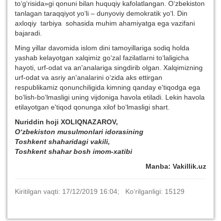
to‘g‘risida»gi qonuni bilan huquqiy kafolatlangan. O‘zbekiston
tanlagan taraqqiyot yo‘li – dunyoviy demokratik yo‘l. Din
axloqiy tarbiya sohasida muhim ahamiyatga ega vazifani
bajaradi.
Ming yillar davomida islom dini tamoyillariga sodiq holda
yashab kelayotgan xalqimiz go‘zal fazilatlarni to‘laligicha
hayoti, urf-odat va an'analariga singdirib olgan. Xalqimizning
urf-odat va asriy an'analarini o‘zida aks ettirgan
respublikamiz qonunchiligida kimning qanday e'tiqodga ega
bo‘lish-bo‘lmasligi uning vijdoniga havola etiladi. Lekin havola
etilayotgan e'tiqod qonunga xilof bo‘lmasligi shart.
Nuriddin hoji XOLIQNAZAROV,
O‘zbekiston musulmonlari idorasining
Toshkent shaharidagi vakili,
Toshkent shahar bosh imom-xatibi
Manba: Vakillik.uz
Kiritilgan vaqti: 17/12/2019 16:04; Ko‘rilganligi: 15129