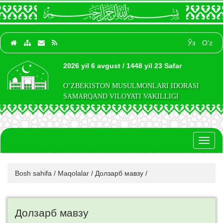
Ўз
O‘z
2026 yil 6 avgust / 1448 yil 23 Safar
O‘ZBEKISTON MUSULMONLARI IDORASI
SAMARQAND VILOYATI VAKILLIGI
Toggl
naviga
Bosh sahifa
/
Maqolalar
/
Долзарб мавзу
/
Долзарб мавзу