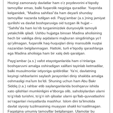
Hozirgi zamonaviy davlatlar ham o‘z poydevorini e'tiqodiy
tamoyillar emas, balki fuqarolik negiziga quradilar. Yuqorida
kelganidek, “Madina sahifasi”da ham deyarli shunday
tamoyillar nazarda tutilgan edi. Payg‘ambar (a.s.)ning jamiyat
qurilishi va davlat boshqaruviga oid tuzgan ilk hujjat –
“Sahifa”da ham ko‘rib turganimizdek dunyoviylik tamoyili
yetakchilik qiladi. Ushbu hujjatga binoan Madina aholisining
hech bir vakiliga diniy aqidalarni majburan singdirishga yo‘l
qo‘yilmagan, fuqarolik haq-huquqlari diniy mansublik nuqtai
nazaridan belgilanmagan. Hattoki, turli e'tiqodiy qarashlarga
ega Madina aholisiga ham bir xalq deb qaralgan.
Payg‘ambar (a.s.) vafot etayotganlarida ham o‘rinlariga
boshqaruvni amalga oshiradigan xalifani tayinlab ketmadilar,
balki musulmonlar ixtiyoriga qoldirdilar. Ya'ni, davlatning
keyingi rahbarlarini saylash jarayonlari diniy shaklda amalga
oshmasligi ma'lum bo‘ldi. Shuning uchun ham Abu Bakr
Siddiq (r.a.) rahbar etib saylanganlarida boshqaruv ishida
xato qilishlari mumkinligini e'tiborga olib, sahobiylardan ularni
to‘g‘rilab turishni, to‘g‘ri ish qilsalar ularni qo‘llab-quvvatlashni
so‘raganlari rivoyatlarda mashhur. Islom dini ta'limotida
davlat siyosiy tuzilmasining muayyan shakli ko‘rsatilmagan.
Faqatgina umumiy tamoyillar belgilangan. Ulamolar bu