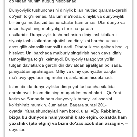
qo‘yilgan muhim huquq hisoblanadi.
Dunyoviylik tushunchasini diniylik bilan mutlaq qarama-qarshi
qo‘yish to‘g‘ri emas. Ma'lum ma'noda, diniylik va dunyoviylik
bir-biriga mutlaq zid tushunchalar ham emas. Ular dunyo va
inson hayotining mohiyatiga turlicha qarash
usullaridir. Dunyoviylik tushunchasida diniy tashkilotlarni
siyosiy tashkilotlardan ajratish va diniylikni barcha uchun
asos qilib olmaslik tamoyili turadi. Dindorlik esa qalbga bog‘liq
hissiyot. Uni barchaga majburiy singdirish hech qaysi diniy
tamoyillarga to‘g‘ri kelmaydi. Dunyoviy taraqqiyot yo‘lini
tutgan davlatlarda garchi din davlatdan ajratilgan bo‘lsada,
jamiyatdan ajralmagan. Milliy va diniy qadriyatlar xalqlar
ma'naviy qiyofasining muhim qismlaridan hisoblanadi.
Islom dinida dunyoviylikka dinga yot tushuncha sifatida
qaralmaydi. Islom dinining muqaddas manbalari – Qur'oni
karim va Sunnada ham dunyoviylik tamoyillari asosini
ko‘rishimiz mumkin. Jumladan, Baqara surasi 201-
oyatda: Yana shundaylari ham borki, ular:
«Ey, Rabbimiz,
bizga bu dunyoda ham yaxshilik ato etgin, oxiratda ham
yaxshilik (ato etgin) va bizni do‘zax azobidan asragin»
, –
deydilar.