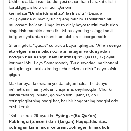
Ushbu oyatda inson bu dunyosi uchun ham harakat qilishi
kerakligiga ishora qilinadi. Qur'oni
karimdagi
“Dinda (dinga) zo‘rlash yo‘q”
(Baqara,
256) oyatida dunyoviylikning eng muhim asoslaridan biri
mujassam bo‘lgan. Unga ko‘ra diniy hayot tarzini majburlab
singdirish mumkin emasdir. Ushbu oyatning so‘nggi nozil
bo‘lgan oyatlardan ekani ham alohida e'tiborga molik.
Shuningdek, “Qasas” surasida bayon qilingan:
“Alloh senga
ato etgan narsa bilan oxiratni istagin va dunyodan
bo‘lgan nasibangni ham unutmagin”
(Qasas, 77) oyati
karimani Abu Lays Samarqandiy “Bu dunyodagi nasibangni
tark qilmagin, toki oxirating uchun xizmat qilsin” deya tafsir
qilgan.
Mazkur oyatda oxiratni yodda tutgan holda, bu dunyo
ne'matlarini ham yoddan chiqarma, deyilmoqda. Chunki
senda tanang, oilang, qo‘ni-qo‘shni, jamiyat, qo‘l
ostingdagilarning haqqi bor, har bir haqdorning haqqini ado
etish kerak.
“Kahf” surasi 29-oyatida:
Ayting: «(Bu Qur'on)
Rabbingiz (tomoni) dan (kelgan) Haqiqatdir. Bas,
xohlagan kishi imon keltirsin, xohlagan kimsa kofir