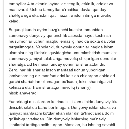
tamoyillar 4 ta ekanini aytadilar: tenglik, erkinlik, adolat va
mashvarat. Ushbu tamoyillar o‘rnatilsa, davlat qanday
shaklga ega ekanidan qat'i nazar, u islom diniga muvofiq
keladi.
Bugungi kunda ayrim buzg‘unchi kuchlar tomonidan
zamonaviy dunyoviy qonunchilik asosida hayot kechirish
musulmonlar uchun maqbul emasligi haqida soxta da'volar
tarqatilmoqda. Vaholanki, dunyoviy qonunlar haqida islom
ulamolarining fikrlarini quyidagicha umumlashtirish mumkin:
zamonaviy jamiyat talablariga muvofiq chiqarilgan qonunlar
shariatga zid kelmasa, unday qonunlar shariatdandir.
Zero, har bir shariat inson manfaati uchun yuborilgan,
jamiyatlarning o‘z manfaatlarini ko‘zlab chiqargan qoidalari
garchi shariatdan olinmagan bo‘lsada, lekin shariatga zid
kelmasa ular ham shariatga muvofiq (shar'iy)
hisoblanaveradi.
Yuqoridagi misollardan ko‘rinadiki, islom dinida dunyoviylikka
dinsizlik sifatida baho berilmagan. Dunyoviy ishlar shaxs va
jamiyat manfaatini ko‘zlar ekan ular din ta'limotlarida doim
qo‘llab-quvvatlagan. Din dunyoviy ishlarning ma'naviy
jihatlarini tartibga solib turgan. Masalan, bu ishning savobli