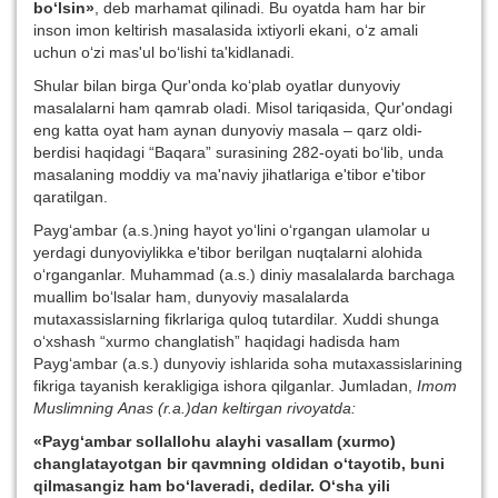
bo‘lsin»
, deb marhamat qilinadi. Bu oyatda ham har bir
inson imon keltirish masalasida ixtiyorli ekani, o‘z amali
uchun o‘zi mas'ul bo‘lishi ta'kidlanadi.
Shular bilan birga Qur'onda ko‘plab oyatlar dunyoviy
masalalarni ham qamrab oladi. Misol tariqasida, Qur'ondagi
eng katta oyat ham aynan dunyoviy masala – qarz oldi-
berdisi haqidagi “Baqara” surasining 282-oyati bo‘lib, unda
masalaning moddiy va ma'naviy jihatlariga e'tibor e'tibor
qaratilgan.
Payg‘ambar (a.s.)ning hayot yo‘lini o‘rgangan ulamolar u
yerdagi dunyoviylikka e'tibor berilgan nuqtalarni alohida
o‘rganganlar. Muhammad (a.s.) diniy masalalarda barchaga
muallim bo‘lsalar ham, dunyoviy masalalarda
mutaxassislarning fikrlariga quloq tutardilar. Xuddi shunga
o‘xshash “xurmo changlatish” haqidagi hadisda ham
Payg‘ambar (a.s.) dunyoviy ishlarida soha mutaxassislarining
fikriga tayanish kerakligiga ishora qilganlar. Jumladan,
Imom
Muslimning Anas (r.a.)dan keltirgan rivoyatda:
«Payg‘ambar sollallohu alayhi vasallam (xurmo)
changlatayotgan bir qavmning oldidan o‘tayotib, buni
qilmasangiz ham bo‘laveradi, dedilar. O‘sha yili