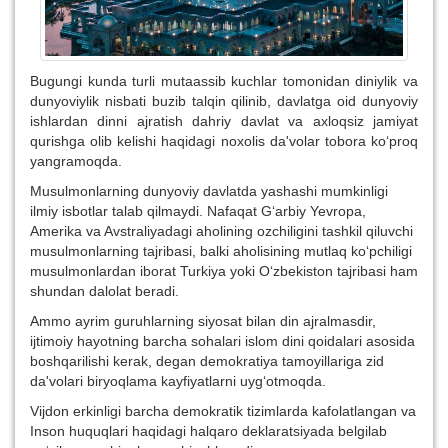
Bugungi kunda turli mutaassib kuchlar tomonidan diniylik va
dunyoviylik nisbati buzib talqin qilinib, davlatga oid dunyoviy
ishlardan dinni ajratish dahriy davlat va axloqsiz jamiyat
qurishga olib kelishi haqidagi noxolis da'volar tobora ko‘proq
yangramoqda.
Musulmonlarning dunyoviy davlatda yashashi mumkinligi
ilmiy isbotlar talab qilmaydi. Nafaqat G‘arbiy Yevropa,
Amerika va Avstraliyadagi aholining ozchiligini tashkil qiluvchi
musulmonlarning tajribasi, balki aholisining mutlaq ko‘pchiligi
musulmonlardan iborat Turkiya yoki O‘zbekiston tajribasi ham
shundan dalolat beradi.
Ammo ayrim guruhlarning siyosat bilan din ajralmasdir,
ijtimoiy hayotning barcha sohalari islom dini qoidalari asosida
boshqarilishi kerak, degan demokratiya tamoyillariga zid
da'volari biryoqlama kayfiyatlarni uyg‘otmoqda.
Vijdon erkinligi barcha demokratik tizimlarda kafolatlangan va
Inson huquqlari haqidagi halqaro deklaratsiyada belgilab