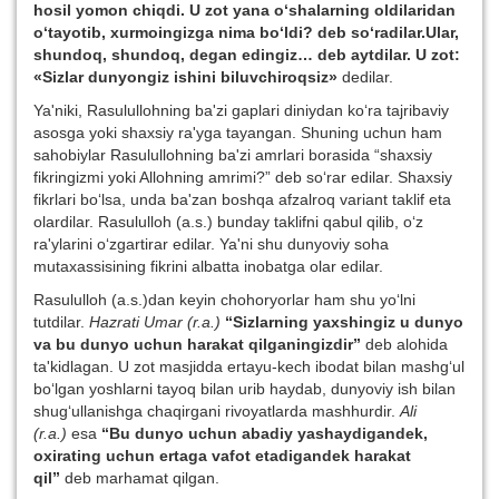
hosil yomon chiqdi. U zot yana o‘shalarning oldilaridan
o‘tayotib, xurmoingizga nima bo‘ldi? deb so‘radilar.Ular,
shundoq, shundoq, degan edingiz… deb aytdilar. U zot:
«Sizlar dunyongiz ishini biluvchiroqsiz»
dedilar.
Ya'niki, Rasulullohning ba'zi gaplari diniydan ko‘ra tajribaviy
asosga yoki shaxsiy ra'yga tayangan. Shuning uchun ham
sahobiylar Rasulullohning ba'zi amrlari borasida “shaxsiy
fikringizmi yoki Allohning amrimi?” deb so‘rar edilar. Shaxsiy
fikrlari bo‘lsa, unda ba'zan boshqa afzalroq variant taklif eta
olardilar. Rasululloh (a.s.) bunday taklifni qabul qilib, o‘z
ra'ylarini o‘zgartirar edilar. Ya'ni shu dunyoviy soha
mutaxassisining fikrini albatta inobatga olar edilar.
Rasululloh (a.s.)dan keyin chohoryorlar ham shu yo‘lni
tutdilar.
Hazrati Umar (r.a.)
“Sizlarning yaxshingiz u dunyo
va bu dunyo uchun harakat qilganingizdir”
deb alohida
ta'kidlagan. U zot masjidda ertayu-kech ibodat bilan mashg‘ul
bo‘lgan yoshlarni tayoq bilan urib haydab, dunyoviy ish bilan
shug‘ullanishga chaqirgani rivoyatlarda mashhurdir.
Ali
(r.a.)
esa
“Bu dunyo uchun abadiy yashaydigandek,
oxirating uchun ertaga vafot etadigandek harakat
qil”
deb marhamat qilgan.