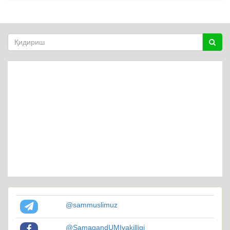
@sammuslimuz
@SamaqandUMIvakilligi