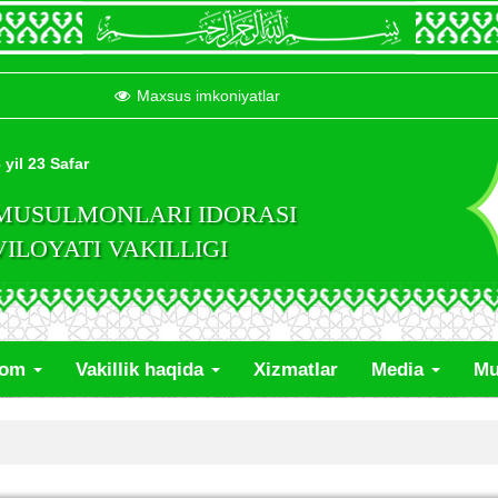
Maxsus imkoniyatlar
 yil 23 Safar
 MUSULMONLARI IDORASI
LOYATI VAKILLIGI
lom
Vakillik haqida
Xizmatlar
Media
Mu