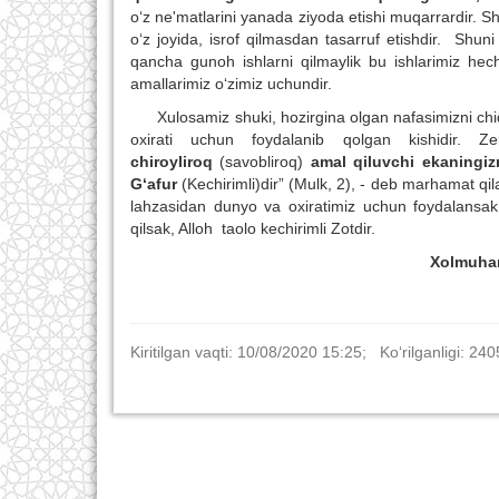
o‘z ne'matlarini yanada ziyoda etishi muqarrardir. Sh
o‘z joyida, isrof qilmasdan tasarruf etishdir. Shuni
qancha gunoh ishlarni qilmaylik bu ishlarimiz he
amallarimiz o‘zimiz uchundir.
Xulosamiz shuki, hozirgina olgan nafasimizni chiq
oxirati uchun foydalanib qolgan kishidir. 
chiroyliroq
(savobliroq)
amal qiluvchi ekaningiz
G‘afur
(Kechirimli)dir” (Mulk, 2), - deb marhamat qi
lahzasidan dunyo va oxiratimiz uchun foydalansak,
qilsak, Alloh taolo kechirimli Zotdir.
Xolmuha
Kiritilgan vaqti: 10/08/2020 15:25; Ko‘rilganligi: 240