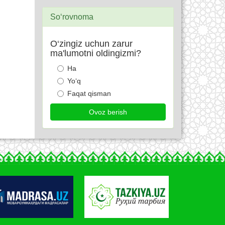
So‘rovnoma
O‘zingiz uchun zarur
ma'lumotni oldingizmi?
Ha
Yo‘q
Faqat qisman