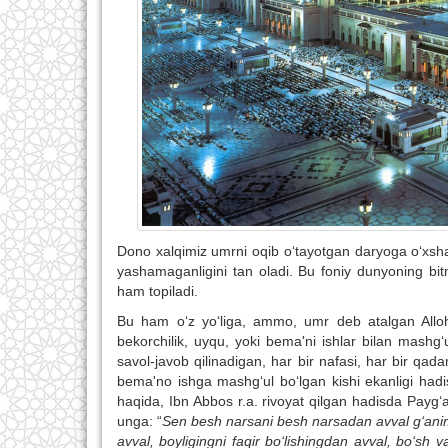
Dono xalqimiz umrni oqib o‘tayotgan daryoga o‘xsh
yashamaganligini tan oladi. Bu foniy dunyoning bit
ham topiladi.
Bu ham o‘z yo‘liga, ammo, umr deb atalgan Alloh
bekorchilik, uyqu, yoki bema'ni ishlar bilan mas
savol-javob qilinadigan, har bir nafasi, har bir q
bema'no ishga mashg‘ul bo‘lgan kishi ekanligi hadis
haqida, Ibn Abbos r.a. rivoyat qilgan hadisda Payg‘a
unga: “
Sen besh narsani besh narsadan avval g‘animat
avval, boyligingni faqir bo‘lishingdan avval, bo‘sh 