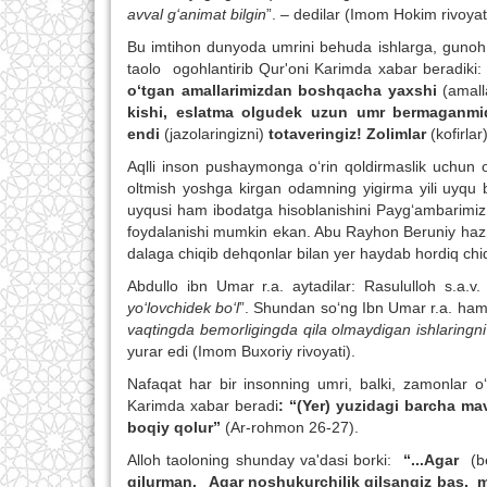
avval g‘animat bilgin
”. – dedilar (Imom Hokim rivoya
Bu imtihon dunyoda umrini behuda ishlarga, gunoh i
taolo ogohlantirib Qur'oni Karimda xabar beradiki: 
o‘tgan amallarimizdan boshqacha yaxshi
(amall
kishi, eslatma olgudek uzun umr bermaganmidi
endi
(jazolaringizni)
totaveringiz! Zolimlar
(kofirlar
Aqlli inson pushaymonga o‘rin qoldirmaslik uchun
oltmish yoshga kirgan odamning yigirma yili uyqu 
uyqusi ham ibodatga hisoblanishini Payg‘ambarimiz
foydalanishi mumkin ekan. Abu Rayhon Beruniy hazrat
dalaga chiqib dehqonlar bilan yer haydab hordiq chi
Abdullo ibn Umar r.a. aytadilar: Rasululloh s.a.v
yo‘lovchidek bo‘l
”. Shundan so‘ng Ibn Umar r.a. ham
vaqtingda bemorligingda qila olmaydigan ishlaringni q
yurar edi (Imom Buxoriy rivoyati).
Nafaqat har bir insonning umri, balki, zamonlar o
Karimda xabar beradi
: “(Yer) yuzidagi barcha ma
boqiy qolur”
(Ar-rohmon 26-27).
Alloh taoloning shunday va'dasi borki:
“...Agar
(b
qilurman. Agar noshukurchilik qilsangiz bas, m