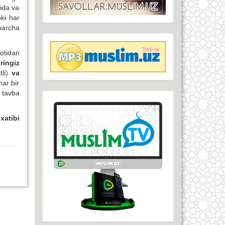
tida va
oki har
barcha
otidan
ringiz
tli)
va
har bir
 tavba
xatibi