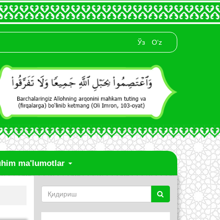
Ўз
O‘z
him ma'lumotlar