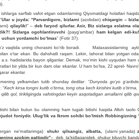
ti).
shlarga sarflab vafot etgan odamlarning Qiyomatdagi holatlari haqida
“
Ular u joyda: “Parvardigoro, bizlarni
(azobdan)
chiqargin – bizlar
arni)
qilaylik!
” –
deb faryod qilurlar. Axir, Biz sizlarga eslatma ol
k?! Sizlarga ogohlantiruvchi
(payg‘ambar)
ham kelgan edi-ku
)
uchun yordamchi bo‘lmas
” (Fotir 37).
 o‘z vaqtida uning chorasini ko‘rib boradi. Mataxassislarning ayti
bilan o‘tar ekan. Bu dahshatli raqam. Lekin, tahorat bilan yotgan od
 a.s. hadislarida bayon qilganlar. Demak, mo‘min kishi uyqudan ham 
lari bir yilda bir kun dam olar ekanlar. U ham bo‘lsa, 22 aprel- Navro
qarar ekanlar.
. mening yelkamdan tutib shunday dedilar: “
Dunyoda go‘yo g‘aribde
: “
Kech kirsa tongni kutib o‘tirma, tong otsa kech kirishini kutib o‘tirma, 
ilib qol, tirikligingda vafotingdan keyin asqotadigan amallarni qilib qol
‘tishi bilan butun bu olamning ham tugab bitishi haqida Alloh taolo 
vjudot foniydir. Ulug‘lik va Ikrom sohibi bo‘lmish Robbingizning 
ergan ne'matlarimga)
shukr qilsangiz, albatta,
(ularni yanada)
z
ening azobim qattiqdir”
– deb ta'kidlaganidek, shukur kiluvchi banda