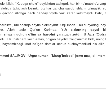
ukr kilish, “Xudoga shukr” deyishdan tashqari, har bir ne'matni o‘z vaq
 alohida ta'kidlash lozimki, biz har qancha savob ishlarni qilmaylik, y
ch qachon Allohga hech qanday foyda yoki zarar keltirmaydi. Balki, 
ardikmi, uni boshqa qaytib ololmaymiz. Oqil inson – bu dunyodagi hay
Zero, Alloh taolo Qur'on Karimda: “(U)
sizlarning qaysi bi
ni sinash uchun o‘lim va hayotni yaratgan zotdir, U Aziz
(Qudra
ladi. Ha, hali ham kech emas, qolgan hayotimizni g‘animat bilib, uning 
 hayotimizdagi isrof bo‘lgan damlar uchun pushaymonlikni his qilib,
mmad SALIMOV
-
Urgut tumani “Mang‘itobod” jome masjidi imom 
5