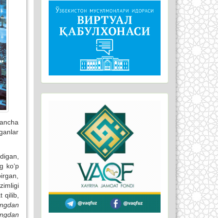
qancha
ganlar
digan,
g ko‘p
irgan,
imligi
 qilib,
hingdan
mingdan