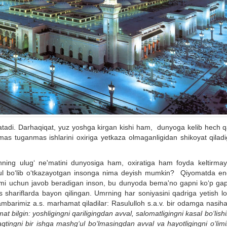
atadi. Darhaqiqat, yuz yoshga kirgan kishi ham, dunyoga kelib hech 
mas tuganmas ishlarini oxiriga yetkaza olmaganligidan shikoyat qiladi
ning ulug‘ ne'matini dunyosiga ham, oxiratiga ham foyda keltirmay
hg‘ul bo‘lib o‘tkazayotgan insonga nima deyish mumkin? Qiyomatda en
adami uchun javob beradigan inson, bu dunyoda bema'no gapni ko‘p gap
 shariflarda bayon qilingan. Umrning har soniyasini qadriga yetish loz
mbarimiz a.s. marhamat qiladilar: Rasululloh s.a.v. bir odamga nasihat
 bilgin: yoshligingni qariligingdan avval, salomatligingni kasal bo‘lis
vaqtingni bir ishga mashg‘ul bo‘lmasingdan avval va hayotligingni o‘li