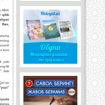
 Alloh
 qilib
adigan
! Bas,
shicha
amning
unumli
‘z kuni
k yoki
sog‘lik
”
, deb
Qur'on
“yuzi”
iyoda
lariga