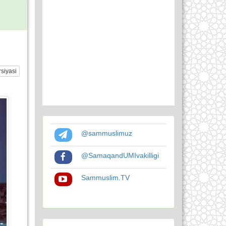
siyasi
@sammuslimuz
@SamaqandUMIvakilligi
Sammuslim.TV