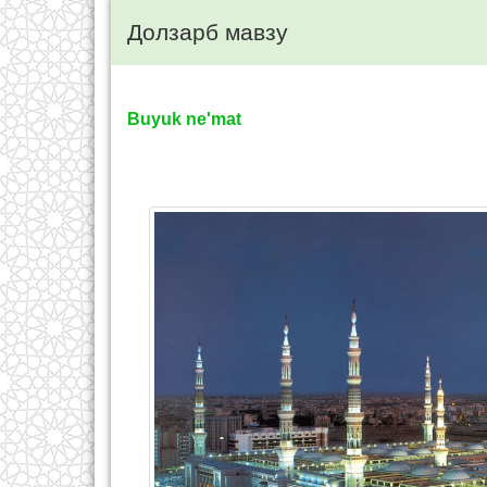
Долзарб мавзу
Buyuk ne'mat