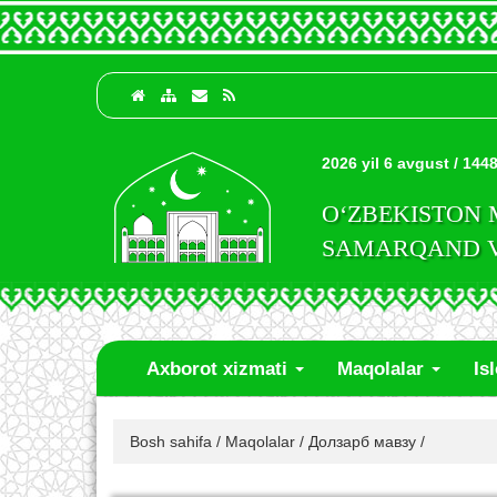
2026 yil 6 avgust / 1448
O‘ZBEKISTON
SAMARQAND VI
Axborot xizmati
Maqolalar
Is
Bosh sahifa
/
Maqolalar
/
Долзарб мавзу
/