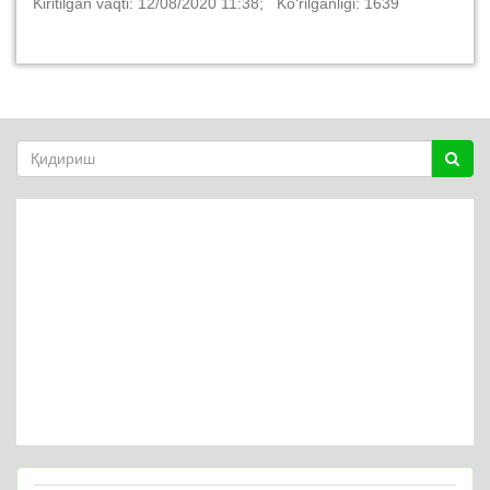
Kiritilgan vaqti: 12/08/2020 11:38; Ko‘rilganligi: 1639