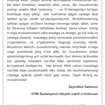
biri bilan tortishish, talashish bilan ovora. Biz musulmonlar
xozirgi vaqtda Alloh taoloning “….va O‘zlaringizdan bo‘lgan
boshliqqa itoat qiling”, deb marhamat qilgan oyatiga itoat
qilishni go‘yo ututib qo‘yayotgandaymiz. Musulmonlarning
rahbari aytgan so‘zlarni boshqa tomonga talqin qilish, yana
bir fitnaning eshigini oshishdan boshqa narsa emas. Uning
o‘rniga musulmonlarni sabr-toqatga va itoatga, go‘zal xulq va
odobga chaqirib, masalaga ijobiy tomondan yondoshmoqlikni
o‘rganishimiz va o‘rgatishimiz bugungi kunning ishidir.
Musulmon ikkinchi musulmonning xatosini to‘g‘rilash o‘rniga
unga yozishmali jang e'lon qilib, bir musulmonni battar
adashishiga keng yo‘l ochib bermaylik. Axir dinimiz ta'limotida
har qanday masalani ma'rifat bilan yechimini topishimiz
ko‘rsatmasi berilgan-ku. Har birimiz Alloh uchun masalaga
ma'rifat bilan yondoshaylik! Aks holda, din dushmanlarining
o‘ljasiga aylanib qolish hech gap emas. Ogoh bo‘ling ey
musulmonlar!
Xayrulloh Sattarov
O‘MI Samarqand viloyati vakili o‘rinbosari