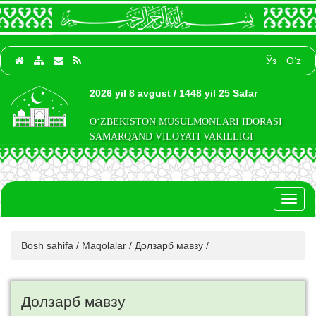
Ўз
O‘z
2026 yil 8 avgust / 1448 yil 25 Safar
O‘ZBEKISTON MUSULMONLARI IDORASI
SAMARQAND VILOYATI VAKILLIGI
Toggl
naviga
Bosh sahifa
/
Maqolalar
/
Долзарб мавзу
/
Долзарб мавзу