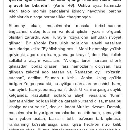
qiluvchilar bilandir”. (Anfol 46)
. Ushbu oyati karimada
Alloh taolo mo‘min bandalarni ijtimoiy hayotning barcha
jabhalarida nizoga bormaslikka chaqirmoqda.
Shunday ekan, musulmonlar masala tortishmasdan
tinglashni, quloq tutishni va itoat qilishni yaxshi o‘rganib
olishlari zarurdir. Abu Hurayra roziyallohu anhudan rivoyat
qilinadi. Bir a'robiy Rasululloh sollallohu alayhi vasallam
huzurlariga kelib: ”Ey Allohning rasuli! Meni bir amalga yo‘llab
qo‘yingki, agar uni qilsam, jannatga kirayin”, dedi, Rasululloh
sollallohu alayhi vasallam: “Allohga biror narsani sherik
qilmasdan ibodat qilasan, farz namozlarini o‘qiysan, farz
qilingan zakotni ado etasan va Ramazon oyi ro‘zasini
tutasan”, dedilar. Shunda u kishi: “Jonim Uning qo‘lida
bo‘lgan Zotga qasamki, bu aytilgan narsalardan oshirib ham,
kamaytirib ham yubormayman”, dedi. U kishi orqasiga qaytib
ketganida, Rasululloh sollallohu alayhi vasallam: “Kimni
jannat ahlidan bo‘lgan kishiga qarash xursand qilsa, mana bu
kishiga nazar solsin”, dedilar. Imom Muslim rivoyati. Demak,
musulmonlar buyurilgan narsalardan oshirib ham, kamaytirib
ham yubormasdan, ba'zisini tutib, ba'zisini tark qilmasa,
rahbarning ko‘rsatmasiga amal qilsa hech-bir nizo kelib
chiqmas ekan. Bugun ijtimoiy tarmoqlarda musulmonlar bir-