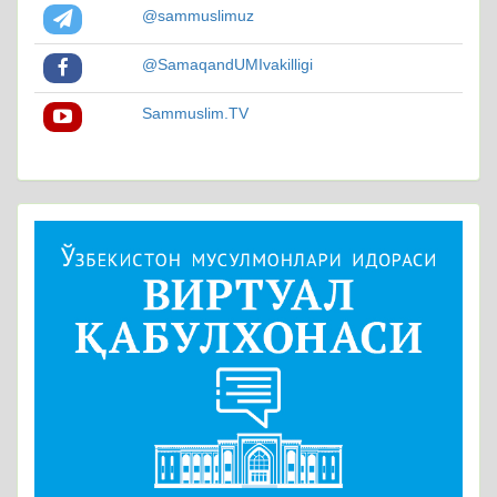
@sammuslimuz
@SamaqandUMIvakilligi
Sammuslim.TV