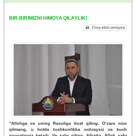
BIR-BIRIMIZNI HIMOYA QILAYLIK!
Chop etish versiyasi
“Allohga va uning Rasuliga itoat qiling. O‘zaro nizo
qilmang, u holda tushkunlikka uchraysiz va kuch
quvvatingiz ketadi. Va sabr qiling. Albatta, Alloh sabr