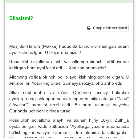
Bilasizmi?
Chop etish versiyasi
Masjidul-Harom (Makka) hududida birinchi o‘rnashgan odam
ayol kishi bo‘lgan. U Hojar onamizdir!
Rosululloh sollallohu alayhi va sallamga birinchi bo‘lib iymon
keltirgan ham ayol kishi edi. U Xadicha onamizdir!
Allohning yo‘lida birinchi bo‘lib ayol kishining qoni to‘kilgan. U
Ammor ibn Yosirning onasi Sumayya roziyallohu anho edi.
Alloh subhanahu va ta'olo Qur'onda asosiy hukmlari
ayollarga bag‘ishlangan va ularning nomi bilan atalgan "Niso"
("Ayollar") surasini nozil qildi. Bu sura uzunligi bo‘yicha
Qur'onda uchinchi o‘rinda turadi.
Rosululloh sollallohu alayhi va sallam hijriy 10-yil, Zulhijja
oyida bo‘lgan Vado xutbasida "Ayollarga yaxshi muomalada
bo‘lishingizni vasiyat qilaman", deb alohida ta'kidlaganlar.