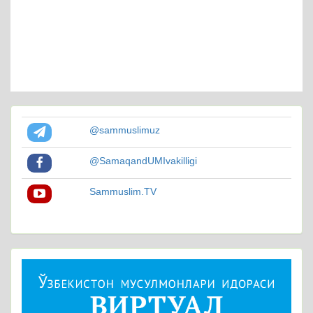
@sammuslimuz
@SamaqandUMIvakilligi
Sammuslim.TV