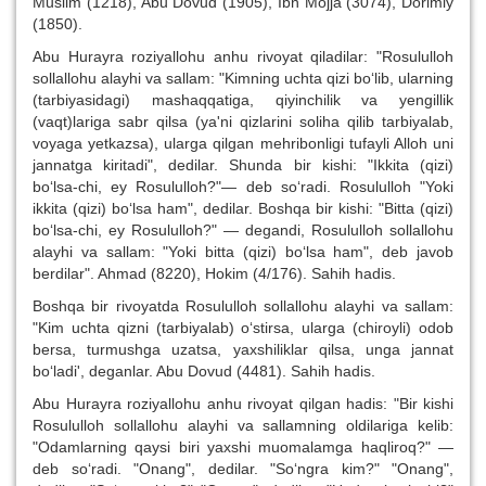
Muslim (1218), Abu Dovud (1905), Ibn Mojja (3074), Dorimiy
(1850).
Abu Hurayra roziyallohu anhu rivoyat qiladilar: "Rosululloh
sollallohu alayhi va sallam: "Kimning uchta qizi bo‘lib, ularning
(tarbiyasidagi) mashaqqatiga, qiyinchilik va yengillik
(vaqt)lariga sabr qilsa (ya'ni qizlarini soliha qilib tarbiyalab,
voyaga yetkazsa), ularga qilgan mehribonligi tufayli Alloh uni
jannatga kiritadi", dedilar. Shunda bir kishi: "Ikkita (qizi)
bo‘lsa-chi, ey Rosululloh?"— deb so‘radi. Rosululloh "Yoki
ikkita (qizi) bo‘lsa ham", dedilar. Boshqa bir kishi: "Bitta (qizi)
bo‘lsa-chi, ey Rosululloh?" — degandi, Rosululloh sollallohu
alayhi va sallam: "Yoki bitta (qizi) bo‘lsa ham", deb javob
berdilar". Ahmad (8220), Hokim (4/176). Sahih hadis.
Boshqa bir rivoyatda Rosululloh sollallohu alayhi va sallam:
"Kim uchta qizni (tarbiyalab) o‘stirsa, ularga (chiroyli) odob
bersa, turmushga uzatsa, yaxshiliklar qilsa, unga jannat
bo‘ladi', deganlar. Abu Dovud (4481). Sahih hadis.
Abu Hurayra roziyallohu anhu rivoyat qilgan hadis: "Bir kishi
Rosululloh sollallohu alayhi va sallamning oldilariga kelib:
"Odamlarning qaysi biri yaxshi muomalamga haqliroq?" —
deb so‘radi. "Onang", dedilar. "So‘ngra kim?" "Onang",