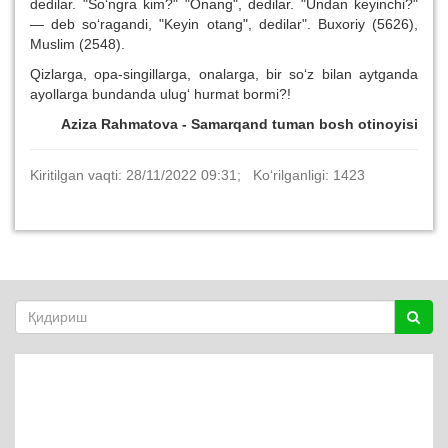
dedilar. "So‘ngra kim?" "Onang", dedilar. "Undan keyinchi?"
— deb so‘ragandi, "Keyin otang", dedilar". Buxoriy (5626),
Muslim (2548).
Qizlarga, opa-singillarga, onalarga, bir so‘z bilan aytganda
ayollarga bundanda ulug‘ hurmat bormi?!
Aziza Rahmatova - Samarqand tuman bosh otinoyisi
Kiritilgan vaqti: 28/11/2022 09:31; Ko‘rilganligi: 1423