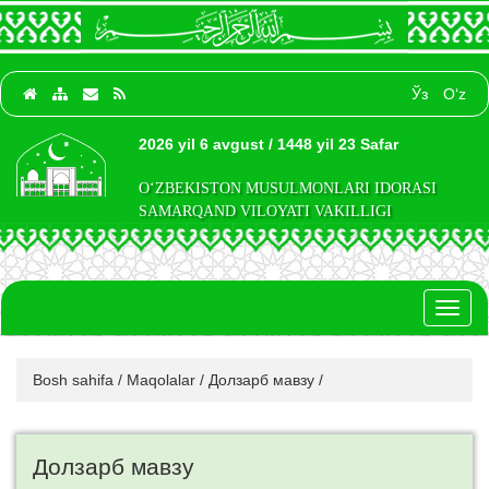
Ўз
O‘z
2026 yil 6 avgust / 1448 yil 23 Safar
O‘ZBEKISTON MUSULMONLARI IDORASI
SAMARQAND VILOYATI VAKILLIGI
Toggl
naviga
Bosh sahifa
/
Maqolalar
/
Долзарб мавзу
/
Долзарб мавзу