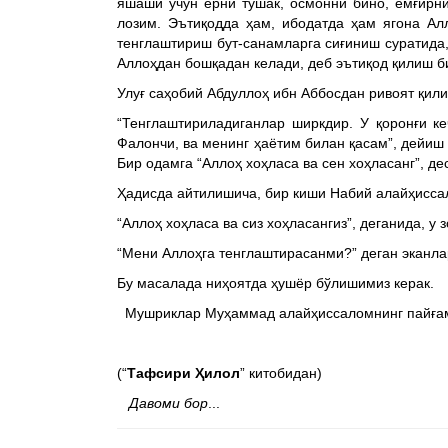
яшаши учун ерни тўшак, осмонни бино, ёмғирни
лозим. Эътиқодда ҳам, ибодатда ҳам ягона Ал
тенглаштириш бут-санамларга сиғиниш суратида,
Аллоҳдан бошқадан келади, деб эътиқод қилиш б
Улуғ саҳобий Абдуллоҳ ибн Аббосдан ривоят қили
“Тенглаштириладиганлар ширкдир. У қоронғи ке
Фалончи, ва менинг ҳаётим билан қасам”, дейиш 
Бир одамга “Аллоҳ хоҳласа ва сен хоҳласанг”, д
Ҳадисда айтилишича, бир киши Набий алайҳисса
“Аллоҳ хоҳласа ва сиз хоҳласангиз”, деганида, у 
“Мени Аллоҳга тенглаштирасанми?” деган эканла
Бу масалада ниҳоятда ҳушёр бўлишимиз керак.
Мушриклар Муҳаммад алайҳиссаломнинг пайғамба
(“
Тафсири Ҳилол
” китобидан)
Давоми бор
...