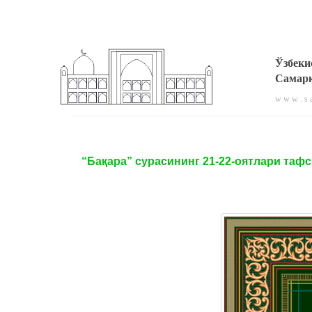
Ўзбеки
Самарқ
w w w . s a
“Бақара” сурасининг 21-22-оятлари таф