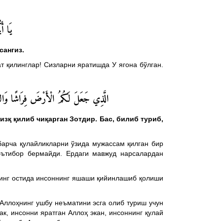
يَا أ (
сангиз.
т қилинглар! Сизларни яратишда У ягона бўлган.
الَّذِي جَعَلَ لَكُمُ الْأَرْضَ فِرَاشًا وَالسَّمَا (
изқ қилиб чиқарган Зотдир. Бас, билиб туриб,
 барча қулайликларни ўзида мужассам қилган бир
 эътибор бермайди. Ердаги мавжуд нарсалардан
унинг остида инсоннинг яшаши қийинлашиб қолиши
Аллоҳнинг ушбу неъматини эсга олиб туриш учун
ак, инсонни яратган Аллоҳ экан, инсоннинг қулай