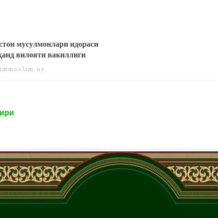
стон мусулмонлари идораси
анд вилояти вакиллиги
 m m u s l i m . u z
сири