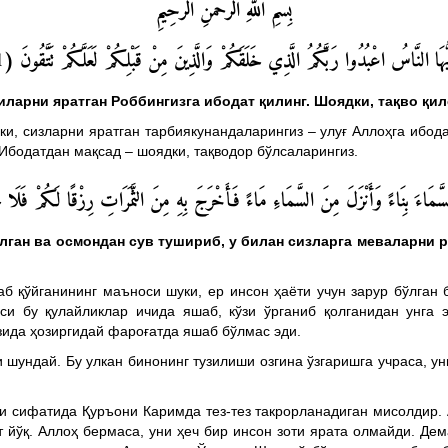
بِسْمِ اللّهِ الرَّحْمنِ الرَّحِيمِ
1
َيُّهَا النَّاسُ اعْبُدُوا رَبَّكُمُ الَّذِي خَلَقَكُمْ وَالَّذِينَ مِنْ قَبْلِكُمْ لَعَلَّكُمْ تَتَّقُونَ
ларни яратган Роббингизга ибодат қилинг. Шоядки, тақво қил
и, сизларни яратган тарбиякунандаларингиз – улуғ Аллоҳга ибода
 Ибодатдан мақсад – шоядки, тақводор бўлсаларингиз.
ءَ بِنَاءً وَأَنْزَلَ مِنَ السَّمَاءِ مَاءً فَأَخْرَجَ بِهِ مِنَ الثَّمَرَاتِ رِزْقًا لَكُمْ فَلَا تَجْعَلُ
лган ва осмондан сув тушириб, у билан сизларга меваларни р
б қўйганининг маъноси шуки, ер инсон ҳаёти учун зарур бўлган
си бу қулайликлар ичида яшаб, кўзи ўрганиб қолганидан унга
юзида ҳозиргидай фароғатда яшаб бўлмас эди.
 шундай. Бу улкан бинонинг тузилиши озгина ўзгаришга учраса, 
и сифатида Қуръони Каримда тез-тез такрорланадиган мисолдир. 
т йўқ. Аллоҳ бермаса, уни ҳеч бир инсон зоти ярата олмайди. Дем