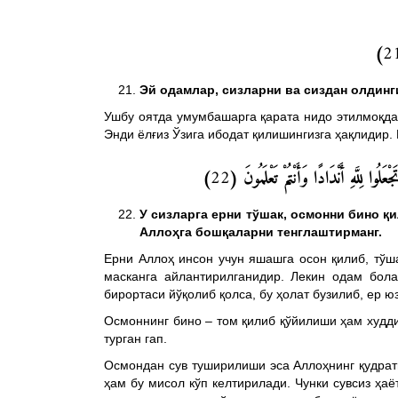
)
2
Эй одамлар, сизларни ва сиздан олдинги
Ушбу оятда умумбашарга қарата нидо этилмоқдак
Энди ёлғиз Ўзига ибодат қилишингизга ҳақлидир.
)
22
وا لِلَّهِ أَنْدَادًا وَأَنْتُمْ تَعْلَمُونَ
У сизларга ерни тўшак, осмонни бино қи
Аллоҳга бошқаларни тенглаштирманг.
Ерни Аллоҳ инсон учун яшашга осон қилиб, тўша
масканга айлантирилганидир. Лекин одам бола
бирортаси йўқолиб қолса, бу ҳолат бузилиб, ер 
Осмоннинг бино – том қилиб қўйилиши ҳам худди
турган гап.
Осмондан сув туширилиши эса Аллоҳнинг қудрат
ҳам бу мисол кўп келтирилади. Чунки сувсиз ҳаё