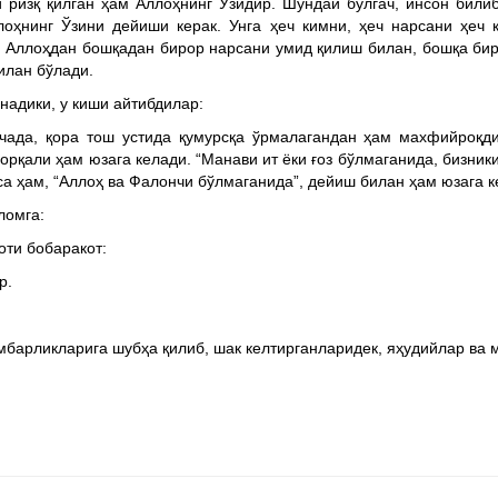
 ризқ қилган ҳам Аллоҳнинг Ўзидир. Шундай бўлгач, инсон били
лоҳнинг Ўзини дейиши керак. Унга ҳеч кимни, ҳеч нарсани ҳеч 
 Аллоҳдан бошқадан бирор нарсани умид қилиш билан, бошқа бир
илан бўлади.
надики, у киши айтибдилар:
чада, қора тош устида қумурсқа ўрмалагандан ҳам махфийроқди
орқали ҳам юзага келади. “Манави ит ёки ғоз бўлмаганида, бизники
еса ҳам, “Аллоҳ ва Фалончи бўлмаганида”, дейиш билан ҳам юзага 
ломга:
зоти бобаракот:
р.
рликларига шубҳа қилиб, шак келтирганларидек, яҳудийлар ва м