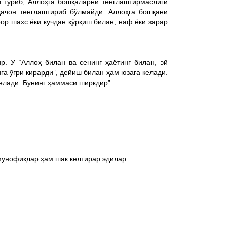
б туриб, Аллоҳга бошқаларни тенглаштирмаслиги
қачон тенглаштириб бўлмайди. Аллоҳга бошқани
ор шахс ёки кучдан қўрқиш билан, наф ёки зарар
р. У “Аллоҳ билан ва сенинг ҳаётинг билан, эй
га ўғри кирарди”, дейиш билан ҳам юзага келади.
келади. Бунинг ҳаммаси ширкдир”.
унофиқлар ҳам шак келтирар эдилар.