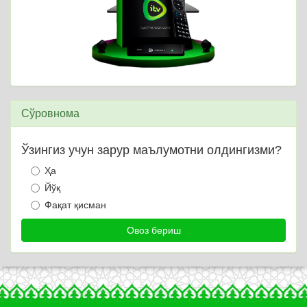
Сўровнома
Ўзингиз учун зарур маълумотни олдингизми?
Ҳа
Йўқ
Фақат қисман