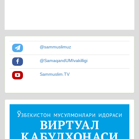
@sammuslimuz
@SamaqandUMIvakilligi
Sammuslim.TV