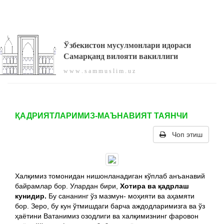
Ўзбекистон мусулмонлари идораси
Самарқанд вилояти вакиллиги
w w w . s a m m u s l i m . u z
ҚАДРИЯТЛАРИМИЗ-МАЪНАВИЯТ ТАЯНЧИ
Чоп этиш
Халқимиз томонидан нишонланадиган кўплаб анъанавий
байрамлар бор. Улардан бири,
Хотира ва қадрлаш
кунидир.
Бу сананинг ўз мазмун- моҳияти ва аҳамяти
бор. Зеро, бу кун ўтмишдаги барча аждодларимизга ва ўз
ҳаётини Ватанимиз озодлиги ва халқимизнинг фаровон