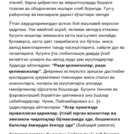
этилиб, барча қабристон ва зиёратгоҳларда баҳорги
тозалик ва ободончилик ишлари олиб борилди. Гул-у
райҳонлар ва манзарали дарахт кўчатлари экилди.
Ўтган аждодларимиздан қолган бой маънавий меросни
қадрлаш. Уни авайлаб асраб, келажак авлодга етказиш
бугунги кишилар зиммасига катта масъулият юклайди.
Қолаверса, катта ҳаёт тажрибасига эга бўлган, кекса
авлод вакилларининг панду насиҳатларига, хайрли дуо ва
тилакларига, бугунги ўта глобаллашув даврда ўсиб
келаётган ҳозирги ёш авлод жуда ҳам муҳтождирлар.
Ҳадисда айтиладики:
“Ра
ҳ
м қилингизлар, ра
ҳ
м
қилинасизлар”
.
Диёримиз истиқлолга эришган дастлабки
кунларданоқ ҳукуматимиз томонидан кекса отахон ва
онахонларга, ногирон ва муҳтожларга алоҳида
ғамхўрликлар кўрсатила бошланди. Бугунги тинчлик ва
фаровонлашиб бораётган ҳаётимизга ана ўшалар
сабабчидирлар. Чунки, Пайғамбаримиз а.с. ўз
ҳадисларида айтганларки:
“Агар орангизда
мункиллаган қариялар, ўтлаб юрган жонзотлар ва
эмизикли чақалоқлар бўлмаганида эди, бошингизга
балолар ёмғирдек ёғилур эди”
(Байҳақий ривояти).