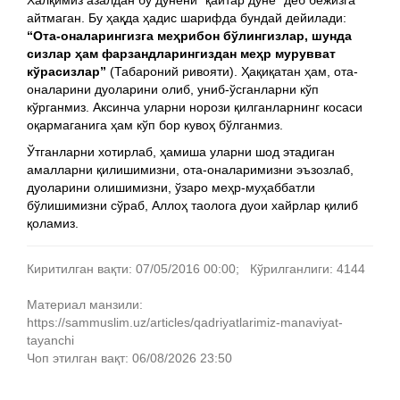
Халқимиз азалдан бу дунёни “қайтар дунё” деб бежизга
айтмаган. Бу ҳақда ҳадис шарифда бундай дейилади:
“Ота-оналарингизга меҳрибон бўлингизлар, шунда
сизлар ҳам фарзандларингиздан меҳр мурувват
кўрасизлар”
(Табароний ривояти). Ҳақиқатан ҳам, ота-
оналарини дуоларини олиб, униб-ўсганларни кўп
кўрганмиз. Аксинча уларни норози қилганларнинг косаси
оқармаганига ҳам кўп бор кувоҳ бўлганмиз.
Ўтганларни хотирлаб, ҳамиша уларни шод этадиган
амалларни қилишимизни, ота-оналаримизни эъзозлаб,
дуоларини олишимизни, ўзаро меҳр-муҳаббатли
бўлишимизни сўраб, Аллоҳ таолога дуои хайрлар қилиб
қоламиз.
Киритилган вақти: 07/05/2016 00:00; Кўрилганлиги: 4144
Материал манзили:
https://sammuslim.uz/articles/qadriyatlarimiz-manaviyat-
tayanchi
Чоп этилган вақт: 06/08/2026 23:50