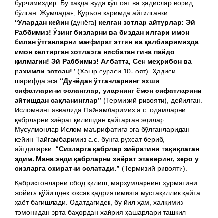
бурчимиздир. Бу ҳақда жуда кўп оят ва ҳадислар ворид
бўлган. Жумладан, Қуръон каримда айтилганки:
“Улардан кейин (
дунёга
) келган зотлар айтурлар: Эй
Раббимиз! Ўзинг бизларни ва биздан илгари имон
билан ўтганларни мағфират этгин ва қалбларимизда
имон келтирган зотларга нисбатан гина пайдо
қилмагин! Эй Раббимиз! Албатта, Сен меҳрибон ва
рахимли зотсан!”
(Хашр сураси 10- оят). Ҳадиси
шарифда эса:
“Дунёдан ўтганларнинг яхши
сифатларини эсланглар, уларнинг ёмон сифатларини
айтишдан сақланинглар”
(Термизий ривояти), дейилган.
Исломнинг аввалида Пайғамбаримиз а.с. одамларни
қабрларни зиёрат қилишдан қайтарган эдилар.
Мусулмонлар Ислом маърифатига эга бўлганларидан
кейин Пайғамбаримиз а.с. бунга рухсат бериб,
айтдиларки:
“Сизларга қабрлар зиёратини тақиқлаган
эдим. Мана энди қабрларни зиёрат этаверинг, зеро у
сизларга охиратни эслатади.”
(Термизий ривояти).
Қабристонларни обод қилиш, марҳумларнинг ҳурматини
жойига қўйишдек юксак қадриятимизга мустақиллик қайта
ҳаёт бағишлади. Одатдагидек, бу йил ҳам, халқимиз
томонидан эрта баҳордан хайрия ҳашарлари ташкил