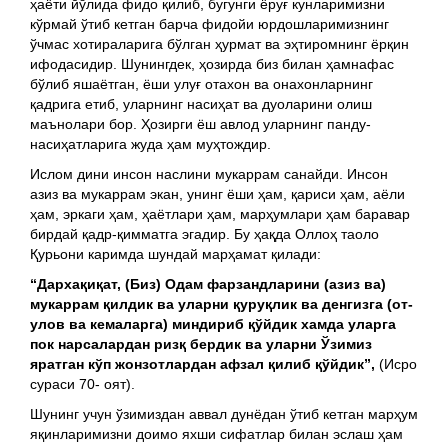
ҳаёти йўлида фидо қилиб, бугунги ёруғ кунларимизни
кўрмай ўтиб кетган барча фидойи юрдошларимизнинг
ўчмас хотираларига бўлган ҳурмат ва эҳтиромнинг ёрқин
ифодасидир. Шунингдек, ҳозирда биз билан ҳамнафас
бўлиб яшаётган, ёши улуғ отахон ва онахонларнинг
қадрига етиб, уларнинг насиҳат ва дуоларини олиш
маънолари бор. Ҳозирги ёш авлод уларнинг панду-
насиҳатларига жуда ҳам муҳтождир.
Ислом дини инсон наслини мукаррам санайди. Инсон
азиз ва мукаррам экан, унинг ёши ҳам, қариси ҳам, аёли
ҳам, эркаги ҳам, ҳаётлари ҳам, марҳумлари ҳам баравар
бирдай қадр-қимматга эгадир. Бу ҳақда Оллоҳ таоло
Қурьони каримда шундай марҳамат қилади:
“Дархақиқат, (Биз) Одам фарзандларини (азиз ва)
мукаррам қилдик ва уларни қуруқлик ва денгизга (от-
улов ва кемаларга) миндириб қўйдик хамда уларга
пок нарсалардан ризқ бердик ва уларни Ўзимиз
яратган кўп жонзотлардан афзал қилиб қўйдик”,
(Исро
сураси 70- оят).
Шунинг учун ўзимиздан аввал дунёдан ўтиб кетган марҳум
яқинларимизни доимо яхши сифатлар билан эслаш ҳам