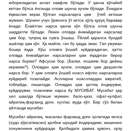
юбориладиган ахлат хавфли бўлади. У қанча кўпайиб
кетган бўлса ёнганда олови шунча кучли бўлади. Ёнидаги
ёқмаслик керак бўлган нарсаларга ҳам ўтиб кетиши
мумкин. Шунинг учун ўрмонга ўт кетса ҳўлу қуруқ баравар
ёнади. Ёнаётган нарса қанча кўп бўлса олов шунча
шиддатли бўлади. Лекин оловда ёнмайдиган нарсалар
ҳам бор, тупроқ ва сувга ўхшаш. Ўйлаб қаралса бундай
ашёлар ҳам кўп. Ҳа майли, гап бу ҳақда эмас. Гап умуман
бошқа ёқда. Хўш оловга ўхшаб куйдирадиган, ҳатто
оловда ёнмайдиган нарсаларни ҳам ёқадиган бирор
нарса борми? Афсуски бор. (Балки, яхшиям бор дейиш
керакми?). Оловдан ҳам кучли, оловдан ҳам даҳшатли
нарса бор. У ҳам оловга ўхшаб ноасл ифлос нарсаларни
куйдириб тозалайди. Аслларни ноасллардан ажратиб,
тоблайди, пишитади. Оловдан ҳам қаттиқ ёндирувчи,
куйдирувчи, тозаловчи нарса бу МУСИБАТ. Мусибат ҳар
хил шаклда бўлиши мумкин: бало-қазо, офат-кулфат,
айрилиқ-фарзанд доғи, хуллас жуда кўп. Бир сўз билан
айтганда мусибат.
Мусибат айрилиқ, масалан фарзанд доғи ҳолатида келса
(худо кўрсатмасин) қалбни шундай ёндирадики, кишининг
хонумонини куйдиради. Қалбидаги ҳамма қувонч, орзу