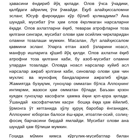
ҳавасини ёндириб йўқ қилади. Олов ўчса ўчадики,
қалбдаги айрилиқ ўти ўчмайди. Ёқуб алайҳиссаломни
эсланг, Юсуф фироқидан кўр бўлиб қолмадими? Ана
шундай, мусибат ўти ҳам олов ёқолмаган нарсаларни
ёқади. Олов ахлатларни ёқиб, теварак атрофларни тоза
қилгани сингари, мусибат олови ҳам осийлик чиркларидан
оламни тозалаши мумкин. Масалан, Лут алайҳиссалом
қавмини эсланг. Уларга етган азоб ўзларини ноасл,
манфур ишларига қўшиб йўқ қилди. Олов ахлатни ёқиб
атрофни тоза қилгани каби, бу азоб-мусибат оламни
улардан тозалади. Оловда ноасл нарсалар куйиб асл
нарсалар ажраб қолгани каби, синовлар олови ҳам чин
мухлис ва мунофиқ бандаларини ажратиб қўяди.
Жамиятда бузуқлик, гуноҳлар омматан бўлса Аллоҳнинг
интиқоми, жазоси ҳам омматан бўлади. Баъзан қозон
куядек гуноҳлар касофати ҳамма ёқни қоп-қора қилади.
Ўшандай касофатчилик касри бошқа ёққа ҳам ёйилиб,
ўрмонга ўт кетганида ҳўлу қуруқ баробар ёнганидек,
Аллоҳнинг юборган балоси ёш-қари, итоатли-осий, солиҳ-
фосиқ барчасини бирдай ямлайди. Мусибат олови ана
шундай ҳам бўлиши мумкин.
Гоҳида мўмин кимса кўргулик-мусибатлар билан