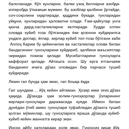
балоланади. Кўп кунларни, балки узоқ йилларни азобда-
изтиробда ўтказиши мумкин. Бу азоблар қалбини ўртайди,
соч-соқолини оқартиради, қаддини букади, тунларидан
уйқуни, кунларидан ҳаловатни олади. Ғам-қайғулар унга
қанча дард-хасталикларни келтиради. Худди олтин
оловда куйиб тоза бўлганидек ёки қозонни куйдирилса
ундаги доғлар, ёғлар, кирлар куйиб топ-тоза бўлгани каби
Аллоҳ Карим бу қийинчилик ва хасталиклар олови билан
бандасининг гуноҳларини куйдириб, қалбини маъсиятлар
чиркидан покиза қилади. Мусибатларини гуноҳларга
каффорат қилади. Айтишга осон. Шу ерга етганчаям
банданинг ичига дўзах оловидан бир парчаси тушиб
куйдиради.
Лекин гап бунда ҳам эмас, гап бошқа ёқда.
Гап шундаки..., йўқ кейин айтаман. Ҳозир икки оғиз дўзах
ҳақида. Дўзахда ҳам золим-гуноҳкорлар ўзларининг
кирлари-гуноҳлари даражасида куяди. Иймон билан
дунёдан ўтиб аммо гуноҳлари туфайлидан дўзахга тушиб
қолган мўминлар, шу гуноҳларига яраша дўзахда куйиб-
куйиб кейин жаннатга кирар экан.
Инсон айбу хатолардан холи эмас. Гуноҳсиз киши йўқ.