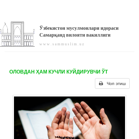
Ўзбекистон мусулмонлари идораси
Самарқанд вилояти вакиллиги
w w w . s a m m u s l i m . u z
ОЛОВДАН ҲАМ КУЧЛИ КУЙДИРУВЧИ ЎТ
Чоп этиш