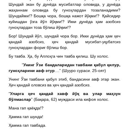
Шундай экан бу дунёда мусибатлар оловида, у дунёда
жаҳаннам оловида бу гуноҳлардан тозаланадими?
Шундайми!? Бошқа чора, бошқа нажот йўқми!? Қайсидир
куйишдан ўзга йўл йўқми!? Икки дунёда ҳам азобсиз
гуноҳлардан тоза бўлиш йўқми!?
Бор! Шундай йўл, шундай чора бор. Икки дунёда ҳам ҳеч
қандай азобсиз, ҳеч қандай мусибат-уқубатсиз
гуноҳлардан фориғ бўлиш бор.
Бу тавба. Ҳа, бу Аллоҳга чин тавба қилиш. Шу холос.
“
Унинг Ўзи бандаларидан тавбани қабул қилур,
гуноҳларини авф этур
....” (Шууро сураси. 25-оят)
Унинг Ўзи тавбани қабул этиб, бандасини авф этар экан.
Ҳеч қандай оловсиз ва ҳеч қандай азобсиз.
“
Уларга ҳеч қандай хавф йўқ ва улар маҳзун
бўлмаслар
” (Бақара, 62) муждаси ила кифоя холос.
Мана гап қаёқда!?
Ҳамма гап шунда!
Ҳамма гап тавбада.