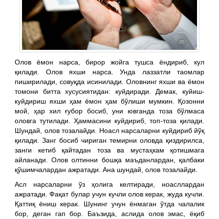
Олов ёмон нарса, бирор жойга тушса ёндириб, кул
қилади. Олов яхши нарса. Унда лаззатли таомлар
пиширилади, совуқда исинилади. Оловнинг яхши ва ёмон
томони битта хусусиятидан: куйдиради. Демак, куйиш-
куйдириш яхши ҳам ёмон ҳам бўлиши мумкин. Қозонни
мой, ҳар хил ғубор босиб, уни ювганда тоза бўлмаса
оловга тутилади. Ҳаммасини куйдириб, топ-тоза қилади.
Шундай, олов тозалайди. Ноасл нарсаларни куйдириб йўқ
қилади. Занг босиб чириган темирни оловда қиздирилса,
занги кетиб қайтадан тоза ва мустаҳкам қотишмага
айланади. Олов олтинни бошқа маъданлардан, қалбаки
қўшимчалардан ажратади. Ана шундай, олов тозалайди.
Асл нарсаларни ўз ҳолига келтиради, ноасллардан
ажратади. Фақат булар учун кучли олов керак, жуда кучли.
Қаттиқ ёниш керак. Шунинг учун ёнмаган ўтда чалалик
бор, деган гап бор. Баъзида, аслида олов эмас, ёқиб