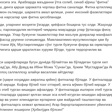
носига эга. Арабларда маъданни ўтга солиб, синаб кўриш "фитна"
, динга қарши ҳаракатга чорлаш фитна саналади. Фитна қотиллик
имон-эътиқоди, шариатга амал қилиши, унинг инсоний фазилатлари
рча нарсалар ҳам фитна ҳисобланади.
йди, уларнинг моҳияти ўзгарди, қиёфаси бошқача тус олди. Жаҳонд
ш, парокандалик келтириб чиқариш мақсадида улар ўртасида фисқ-
нмоқда. Улар бузғунчи ташкилотлар ёки маълум доиралар манфаат
фасод уруғини сочишмоқда. Мамлакатимиз мусулмонлари ҳам бу
гани йўқ. Мустақилликдан сўнг турли бузғунчи фирқа ва оқимларн
гига қарши қаратилган хуружи бўлди, турли террорчилик ва
си шарифларида бугун дунёда бўлаётган ва бўладиган турли хил
ад"да, Абу Довуд ва Ибни Можа "Сунан"да, Ҳоким "Мустадрак"да А
уллоҳ саллаллоҳу алайҳи васаллам айтдилар:
би (ҳақни ноҳақдан ажратиш қийин) фитналар бўлади. У фитналард
б киради. Кофир бўлиб тонг оттириб, кечга мўмин бўлиб киради. У
 этиб турган кишидан афзалдир. У фитналарда иштирок этиб турга
итналарда ҳаракат қилган киши эса елиб-югурган кишидан афзалди
ар ва унинг илинадиган ерларини ҳам майдалаб ташланглар ва
р фитналарга хизмат қилмасин) Агар бирорталарингизнинг уйингизг
ғлининг яхшироғи (Ҳобил)дек бўлсин!"