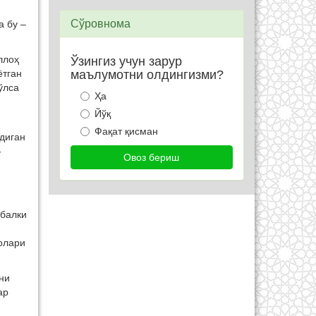
Сўровнома
а бу –
ллоҳ
Ўзингиз учун зарур
ётган
маълумотни олдингизми?
ўлса
Ҳа
Йўқ
Фақат қисман
диган
-
 балки
олари
ни
ар