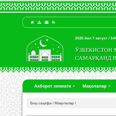
2026 йил 7 август / 1
ЎЗБЕКИСТОН
САМАРҚАНД 
Ахборот хизмати
Мақолалар
Бош саҳифа
/
Мақолалар
/