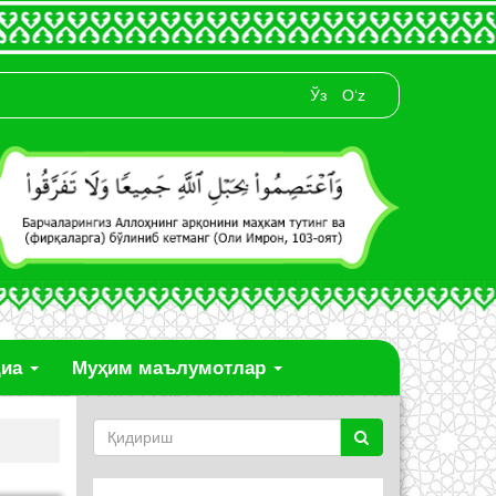
Ўз
O‘z
диа
Муҳим маълумотлар