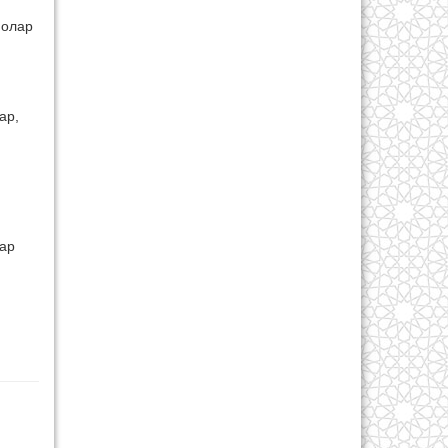
молар
ар,
дар