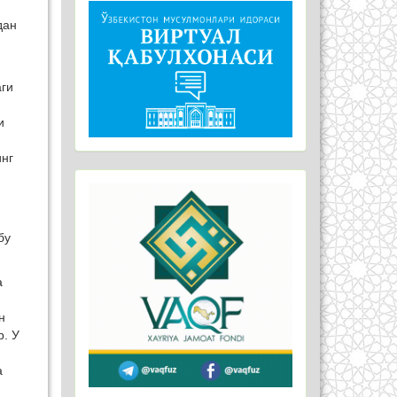
дан
аги
и
инг
бу
а
н
р. У
а