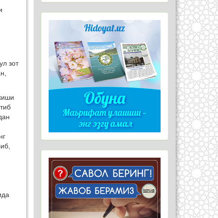
и
ул зот
н,
киши
этиб
дан
нг
иб,
ида