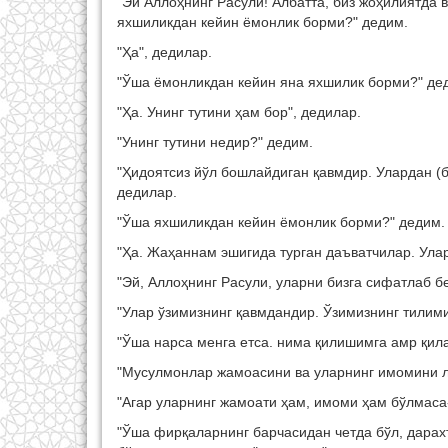
"Эй Аллоҳнинг Расули! Албатта, биз жоҳилиятда 
яхшиликдан кейин ёмонлик борми?" дедим.
"Ҳа", дедилар.
"Ўша ёмонликдан кейин яна яхшилик борми?" де
"Ҳа. Унинг тутини ҳам бор", дедилар.
"Унинг тутини недир?" дедим.
"Ҳидоятсиз йўл бошлайдиган қавмдир. Улардан (б
дедилар.
"Ўша яхшиликдан кейин ёмонлик борми?" дедим.
"Ҳа. Жаҳаннам эшигида турган даъватчилар. Уларг
"Эй, Аллоҳнинг Расули, уларни бизга сифатлаб бе
"Улар ўзимизнинг қавмдандир. Ўзимизнинг тилими
"Ўша нарса менга етса. нима қилишимга амр қил
"Мусулмонлар жамоасини ва уларнинг имомини ло
"Агар уларнинг жамоати ҳам, имоми ҳам бўлмаса-
"Ўша фирқаларнинг барчасидан четда бўл, дарах