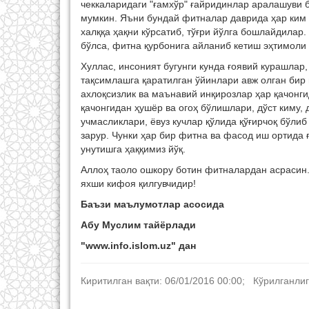
чеккаларидаги "ғамхўр" ғайридинлар аралашуви б
мумкин. Яъни бундай фитналар даврида ҳар ким ў
халққа ҳақни кўрсатиб, тўғри йўлга бошлайдилар
бўлса, фитна қурбонига айланиб кетиш эҳтимоли
Хуллас, инсоният бугунги кунда ғоявий курашлар
тақсимлашга қаратилган ўйинлари авж олган бир 
ахлоқсизлик ва маънавий инқирозлар ҳар қачонг
қачонгидан ҳушёр ва огоҳ бўлишлари, дўст киму
учмасликлари, ёвуз кучлар қўлида қўғирчоқ бўл
зарур. Чунки ҳар бир фитна ва фасод иш ортида 
унутишга ҳаққимиз йўқ.
Аллоҳ таоло ошкору ботин фитналардан асрасин. 
яхши кифоя қилгувчидир!
Баъзи маълумотлар асосида
Абу Муслим тайёрлади
"
www
.
info.islom
.
uz
" дан
Киритилган вақти: 06/01/2016 00:00; Кўрилганлиг