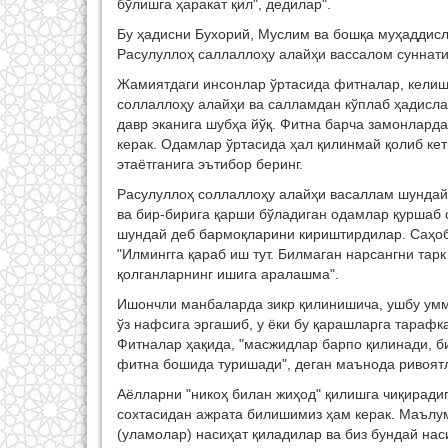
бўлишга ҳаракат қил", дедилар".
Бу ҳадисни Бухорий, Муслим ва бошқа муҳаддисл
Расулуллоҳ саллаллоҳу алайҳи вассалом суннати
Жамиятдаги инсонлар ўртасида фитналар, келиш
соллаллоҳу алайҳи ва салламдан кўплаб ҳадисла
давр эканига шубҳа йўқ. Фитна барча замонларда 
керак. Одамлар ўртасида ҳал қилинмай қолиб кет
этаётганига эътибор беринг.
Расулуллоҳ соллаллоҳу алайҳи васаллам шундай
ва бир-бирига қарши бўладиган одамлар қуршаб о
шундай деб бармоқларини кириштирдилар. Саҳоба
"Илмингга қараб иш тут. Билмаган нарсангни тарк
қолганларнинг ишига аралашма".
Ишончли манбаларда зикр қилинишича, ушбу умм
ўз нафсига эргашиб, у ёки бу қарашларга тарафк
Фитналар ҳақида, "масжидлар барпо қилинади, б
фитна бошида туришади", деган маънода ривоятл
Аёлларни "никоҳ билан жиҳод" қилишга чиқиради
сохтасидан ажрата билишимиз ҳам керак. Маълум
(уламолар) насиҳат қиладилар ва биз бундай нас