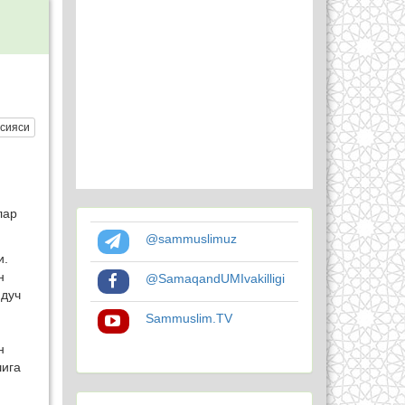
сияси
лар
@sammuslimuz
и.
н
@SamaqandUMIvakilligi
 дуч
Sammuslim.TV
н
шига