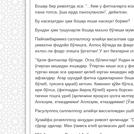
Бошқа бир ривоятда эса: "...Ким у фитналарга ю
пана топса, ўша ерда паноҳлансин", дейилган.
Бу насиҳатдан ҳам бошқа яхши насиҳат борми?
Бундан ҳам тушунарли бошқа маъно бўлиши мум
Пайғамбаримиз саллаллоҳу алайҳи васаллам одам
умматни фидойи бўлишга, Аллоҳ йўлида ва фақат 
ихлос-ла фидо этишга ўргатган! У зот бизларни о
"Ҳали фитналар бўлади. Огоҳ бўлинглар! Ундан 
ўтирган кишидан яхшидир. Ўтирган киши эса у ф
турган киши эса ҳаракат қилиб юрган кишидан а
афзалдир. Агар шундай фитна одамларнинг бошиг
бўлиб, туясига қараб) кетсин. Кимнинг қўйи бўлса
ери бўлса, (фитнадан йироқ бўлиб) ерига борсин
тиғини тошга уриб (қиличини яроқсиз ҳолга келт
Аллоҳим, етказдимми! Аллоҳим, етказдимми! (Ўзин
Расулуллоҳ саллаллоҳу алайҳи вассаломдан ушбу
Ҳузайфа розияллоҳу анҳудан ривоят қилинади: 
сўрар эдилар. Мен ўзимга етиб қолмасин деб хав