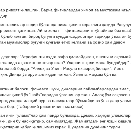
ар ривоят қилишган. Барча фитналардан ҳимоя ва мустаҳкам қаъл
дир.
мовчиликлар содир бўлганда нима қилиш кераклиги ҳақида Расулу
р ривоят қилинган. Айни ҳолат — фитналарнинг кўпайиши биз яша
бўлиб келган, бироқ бугунги кундагисидек оғири тарихда ўтмаган б
ган муаммолар бугунги кунгача етиб келгани ва ҳозир ҳам давом
 дедилар: "Атрофингни аҳдга вафо қилмайдиган, ишончни оқламай
лганида аҳволинг не кечар экан? Уларнинг ҳоли мана бундайдир" 
 жавоб берди: "Аллоҳ ва Унинг Расули яхшироқ билади". У зот:
 қил. Динда ўзгарувчанликдан четлан. Ўзингга маҳкам бўл ва
атнинг балоси, фожеаси шуки, динларини пайғамбарлардан эмас,
ашлик қилиб ўз "шайх"ларидан ўрганишар экан. Аллоҳ ўзи сақласин.
ироқ уларда илоҳий нур ва насиҳатлар бўлмайди ва ўша давр улам
ар бор. (Табароний ривоятининг маъноси)
ган янги "уламо"лар ҳам пайдо бўлмоқда. Демак, ҳақиқий уламолар
ки, дин бу насиҳатдир, самимиятдир. Жамиятдаги энг яхши кишил
иҳатларни қабул қилишимиз керак. Шундагина дунёнинг турли