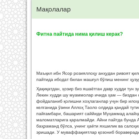
Мақолалар
Фитна пайтида нима қилиш керак?
Маъқил ибн Ясор розияллоҳу анҳудан ривоят қил
пайтида ибодат билан машғул бўлиш менинг ҳузу
Ҳақиқатдан, ҳозир биз яшаётган давр худди тун з
Лекин худди шу муаммолар ичида ҳам — биздан о
фойдаланиб қолишни хоҳлаганлар учун бир илоҳи
келганида ўзини Аллоҳ Таоло олдида қандай тути
пайғамбари, башарият саййиди Муҳаммад алайҳи
маломатларига қаралмайди. Айни пайтда бунда Ал
баҳраманд бўлса, унинг ҳаёти яхшилик ва салоҳи
эришади. У муваффақиятлар қозониб бораверади