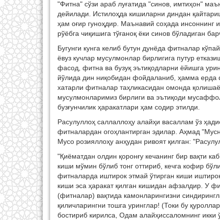
"Фитна" сўзи араб луғатида "синов, имтиҳон" маъ
дейилади. Истилоҳда кишиларни диндан қайтариш
ҳам оғир гуноҳдир. Маънавий соҳада инсоннинг 
рўёбга чиқишига тўғаноқ ёки синов бўладиган ба
Бугунги кунга келиб бутун дунёда фитналар кўпа
ёвуз кучлар мусулмонлар бирлигига путур еткази
фасод, фитна ва бузуқ эътиқодларни ёйишга ури
йўлида дин ниқобидан фойдаланиб, ҳамма ерда 
хатарли фитналар таҳликасидан омонда қолишаёт
мусулмонларимиз бирлиги ва эътиқоди мусаффоли
бузғунчилик ҳаракатлари ҳам содир этилди.
Расулуллоҳ саллаллоҳу алайҳи васаллам ўз ҳади
фитналардан огоҳлантирган эдилар. Аҳмад "Мусн
Мусо розияллоҳу анҳудан ривоят қилган: "Расул
"Қиёматдан олдин қоронғу кечанинг бир вақти ка
киши мўмин бўлиб тонг оттириб, кечга кофир бўли
фитналарда иштирок этмай ўтирган киши иштирок
киши эса ҳаракат қилган кишидан афзалдир. У ф
(фитналар) вақтида камонларингизни синдирингл
қиличларингни тошга уринглар! (Токи бу қуролла
бостириб кирилса, Одам алайҳиссаломнинг икки ў