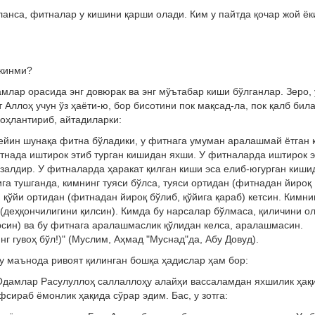
зланса, фитналар у кишини қарши олади. Ким у пайтда қочар жой ёк
кинми?
лар орасида энг довюрак ва энг мўътабар киши бўлганлар. Зеро, 
Аллоҳ учун ўз ҳаёти-ю, бор бисотини пок мақсад-ла, пок қалб била
гоҳлантириб, айтадиларки:
кейин шунақа фитна бўладики, у фитнага умуман аралашмай ётган 
итнада иштирок этиб турган кишидан яхши. У фитналарда иштирок 
фзалдир. У фитналарда ҳаракат қилган киши эса елиб‑югурган киши
а тушганда, кимнинг туяси бўлса, туяси ортидан (фитнадан йироқ
, қўйи ортидан (фитнадан йироқ бўлиб, қўйига қараб) кетсин. Кимни
 (деҳқончилигини қилсин). Кимда бу нарсалар бўлмаса, қиличини ол
ирсин) ва бу фитнага аралашмаслик қўлидан келса, аралашмасин.
г гувоҳ бўл!)" (Муслим, Аҳмад "Муснад"да, Абу Довуд).
 маънода ривоят қилинган бошқа ҳадислар ҳам бор:
"Одамлар Расулуллоҳ саллаллоҳу алайҳи вассаламдан яхшилик ҳақ
фсираб ёмонлик ҳақида сўрар эдим. Бас, у зотга: