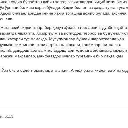
илан содир бўлаётган қийин ҳолат, вазиятлардан чиқиб кетишимиз
з ўрнини билиши керак бўлади. Ҳақни билган ва ҳақда турган ула
. Ҳақни билганларидан кейин ҳаққа эргашиш вожиб бўлади, аксинча
 ошади.
, маънавий зиддиятлар, бир ҳовуч зўравон ғояларнинг дунёни қайта
вазиятда яшаяпти. Ҳозир зулм ва истибдод, террор ва бузғунчиликл
идан хатарли тус олмоқда. Мусулмонлар бундай шароитларда ҳар
, душман кимлигини яхши ажрата олишлари, ғанимлар фитнасига
иб қолиб, диндошлари ва миллатдошлари қотилига айланмасликлари
ғаразли мақсадлар, манфаатдор кучлар турганини бир лаҳза ҳам
Ўзи бизга офият-омонлик ато этсин. Аллоҳ бизга кифоя ва У нақа
и: 5113