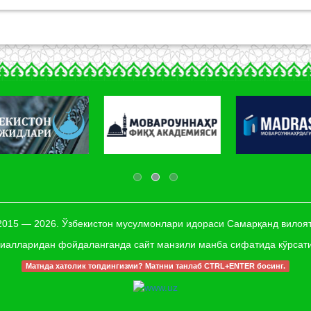
 2015 — 2026. Ўзбекистон мусулмонлари идораси Самарқанд вилоят
иалларидан фойдаланганда сайт манзили манба сифатида кўрсат
Матнда хатолик топдингизми? Матнни танлаб CTRL+ENTER босинг.