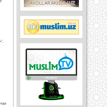
у
",
олда