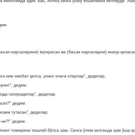
ва ёмонликда эдик. Бас, Аллоҳ бизга ушбу яхшиликни келтирди. Ушб
дим.
аъзи нарсаларини) ёқтирасан ва (баъзи нарсаларни) инкор қиласан
а ким ижобат қилса, унинг ичига отирлар", дедилар.
ринг", дедим.
зда гапирадилар", дедилар.
асиз?" дедим.
зим тутасан", дедилар.
чи?!" дедим.
тнинг томирини тишлаб бўлса ҳам. Сенга ўлим келганда ҳам ўша ҳ