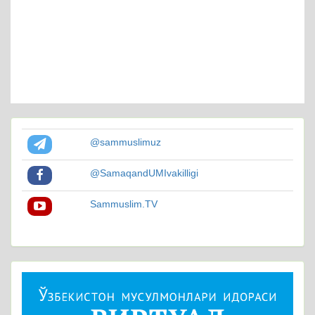
@sammuslimuz
@SamaqandUMIvakilligi
Sammuslim.TV