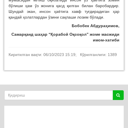
муккасидан кетиш оқибатида инсон ўз ҳаётига зомин
бўлиши ҳам ўз жонига қасд қилган билан баробардир.
Шундай экан, инсон ҳаётига хавф туғдирадиган ҳар
қандай ҳолатлардан ўзини сақлаши лозим бўлади.
Бобобек Абдураҳимов,
Самарқанд шаҳар “Қорабой Оқсоқол”
жоме масжиди
имом-хатиби
Киритилган вақти: 06/10/2023 15:19; Кўрилганлиги: 1389