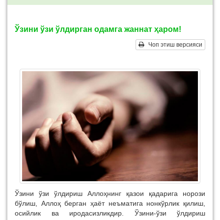
Ўзини ўзи ўлдирган одамга жаннат ҳаром!
Чоп этиш версияси
Ўзини ўзи ўлдириш Аллоҳнинг қазои қадарига норози
бўлиш, Аллоҳ берган ҳаёт неъматига нонкўрлик қилиш,
осийлик ва иродасизликдир. Ўзини-ўзи ўлдириш