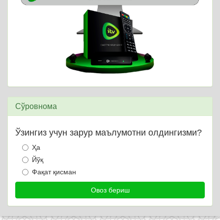
Сўровнома
Ўзингиз учун зарур маълумотни олдингизми?
Ҳа
Йўқ
Фақат қисман