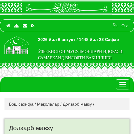
Ўз
O‘z
2026 йил 6 август / 1448 йил 23 Сафар
ЎЗБЕКИСТОН МУСУЛМОНЛАРИ ИДОРАСИ
САМАРҚАНД ВИЛОЯТИ ВАКИЛЛИГИ
Toggl
naviga
Бош саҳифа
/
Мақолалар
/
Долзарб мавзу
/
Долзарб мавзу