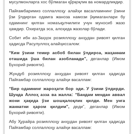
мусулмонларга хос бўлмаган қўрқоқлик ва номардликдир.
Пайғамбаримиз соллаллоҳу алайҳи васалламнинг ўзини
ўзи ўлдирган одамга жаноза намози ўқимаганлари бу
одамнинг қилган номаъқулчилиги учун муносиб жазо
ҳамдир. Охиратда эса, алоҳида жазолар бўлади.
Собит ибн аз-Заҳҳок розияллоҳу анҳудан ривоят қилган
ҳадисда Расулуллоҳ алайҳиссалом:
“
Ким ўзини темир асбоб билан ўлдирса, жаҳаннам
оташида ўша билан азобланади
”
,
деганлар (Имом
Бухорий ривояти).
Жундуб розияллоҳу анҳудан ривоят қилган ҳадисда
Пайғамбар соллаллоҳу алайҳи васаллам:
“
Бир одамнинг жароҳати бор эди. У ўзини ўлдирди.
Шунда Аллоҳ азза ва жалла:
“
Бандам мендан аввал
жони ҳақида ўзи шошқалоқлик қилди. Мен унга
жаннатни ҳаром қилдим
”
,
деди”, деганлар (Имом
Бухорий ривояти).
Абу Ҳурайра розияллоҳу анҳудан ривоят қилган ҳадисда
Пайғамбар соллаллоҳу алайҳи васаллам: