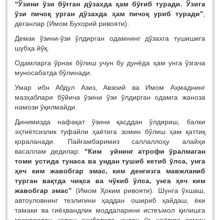
“
Ўзини ўзи бўғган дўзахда ҳам бўғиб туради. Ўзига
ўзи пичоқ урган дўзахда ҳам пичоқ уриб туради
”
,
деганлар (Имом Бухорий ривояти).
Демак ўзини-ўзи ўлдирган одамнинг дўзахга тушишига
шубҳа йўқ.
Одамларга ўрнак бўлиш учун бу дунёда ҳам унга ўзгача
муносабатда бўлинади.
Умар ибн Абдул Азиз, Авзоий ва Имом Аҳмаднинг
мазҳаблари бўйича ўзини ўзи ўлдирган одамга жаноза
намози ўқилмайди.
Динимизда нафақат ўзини қасддан ўлдириш, балки
эҳтиётсизлик туфайли ҳаётига зомин бўлиш ҳам қаттиқ
қораланади. Пайғамбаримиз саллаллоҳу алайҳи
васаллам дедилар:
“Ким уйнинг атрофи ўралмаган
томи устида тунаса ва ундан тушиб кетиб ўлса, унга
ҳеч ким жавобгар эмас, ким денгизга мавжланиб
турган вақтда чиқса ва чўкиб ўлса, унга ҳеч ким
жавобгар эмас”
(Имом Ҳоким ривояти). Шунга ўхшаш,
автоуловнинг тезлигини ҳаддан ошириб ҳайдаш, ёки
тамаки ва гиёҳвандлик моддаларини истеъмол қилишга