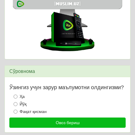
Сўровнома
Ўзингиз учун зарур маълумотни олдингизми?
Ҳа
Йўқ
Фақат қисман