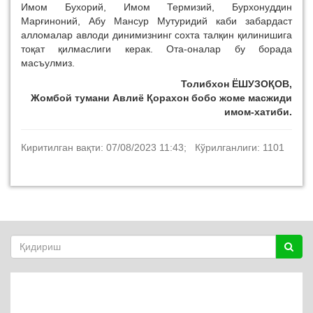
Имом Бухорий, Имом Термизий, Бурхонуддин
Марғиноний, Aбу Мансур Мутуридий каби забардаст
алломалар авлоди динимизнинг сохта талқин қилинишига
тоқат қилмаслиги керак. Ота-оналар бу борада
масъулмиз.
Толибхон ЁШУЗОҚОВ,
Жомбой тумани Aвлиё Қорахон бобо жоме масжиди
имом-хатиби.
Киритилган вақти: 07/08/2023 11:43; Кўрилганлиги: 1101