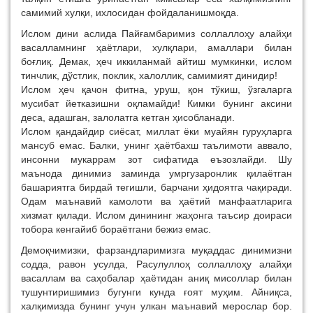
самимий хулқи, ихлосидан фойдаланишмоқда.
Ислом дини аслида Пайғамбаримиз соллаллоҳу алайҳи
васалламнинг ҳаётлари, хулқлари, амаллари билан
боғлиқ. Демак, ҳеч иккиланмай айтиш мумкинки, ислом
тинчлик, дўстлик, поклик, халоллик, самимият динидир!
Ислом ҳеч қачон фитна, уруш, қон тўкиш, ўзгаларга
мусибат йетказишни оқламайди! Кимки бунинг аксини
деса, адашган, залолатга кетган ҳисобланади.
Ислом қандайдир сиёсат, миллат ёки муайян гуруҳларга
мансуб емас. Балки, унинг ҳаётбахш таълимоти аввало,
инсонни мукаррам зот сифатида еъзозлайди. Шу
маънода динимиз заминда умргузаронлик қилаётган
башариятга бирдай тегишли, барчани ҳидоятга чақиради.
Одам маънавий камолоти ва ҳаётий манфаатларига
хизмат қилади. Ислом динининг жаҳонга таъсир доираси
тобора кенгайиб бораётгани бежиз емас.
Демоқчимизки, фарзандларимизга муқаддас динимизни
содда, равон усулда, Расулуллоҳ соллаллоҳу алайҳи
васаллам ва саҳобалар ҳаётидан аниқ мисоллар билан
тушунтиришимиз бугунги кунда ғоят муҳим. Aйниқса,
халқимизда бунинг учун улкан маънавий мерослар бор.