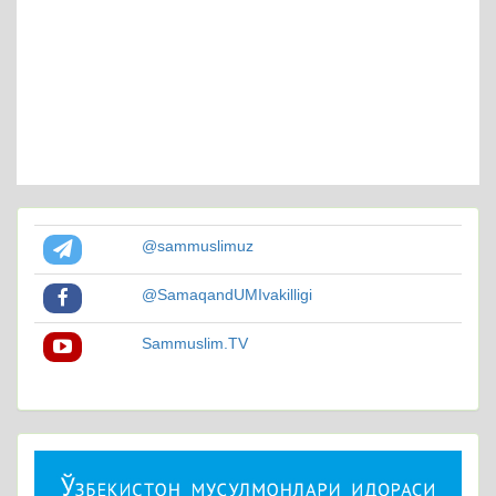
@sammuslimuz
@SamaqandUMIvakilligi
Sammuslim.TV