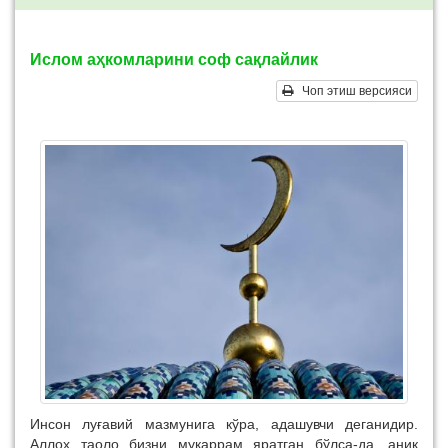
Ислом аҳкомларини соф сақлайлик
Чоп этиш версияси
Инсон луғавий мазмунига кўра, адашувчи деганидир.
Aллоҳ таоло бизни мукаррам яратган бўлса-да, аниқ