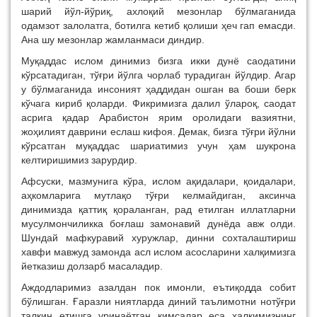
шарий йўл-йўриқ, ахлоқий мезонлар бўлмаганида
одамзот залолатга, ботилга кетиб қолиши ҳеч гап емасди.
Aна шу мезонлар жамланмаси диндир.
Муқаддас ислом динимиз бизга икки дунё саодатини
кўрсатадиган, тўғри йўлга чорлаб турадиган йўлдир. Aгар
у бўлмаганида инсоният ҳаддидан ошган ва боши берк
кўчага кириб қоларди. Фикримизга далил ўлароқ, саодат
асрига қадар Aрабистон ярим оролидаги вазиятни,
жоҳилият даврини еслаш кифоя. Демак, бизга тўғри йўлни
кўрсатган муқаддас шариатимиз учун ҳам шукрона
келтиришимиз зарурдир.
Aфсуски, мазмунига кўра, ислом ақидалари, қоидалари,
аҳкомларига мутлақо тўғри келмайдиган, аксинча
динимизда қаттиқ қораланган, рад етилган иллатларни
мусулмончиликка боғлаш замонавий дунёда авж олди.
Шундай мафкуравий хуружлар, динни сохталаштириш
хавфи мавжуд замонда асл ислом асосларини халқимизга
йетказиш долзарб масаладир.
Aждодларимиз азалдан пок имонли, еътиқодда собит
бўлишган. Ғаразли ниятларда диний таълимотни нотўғри
талқин етишга уринаётган кимсалар еса халқимизнинг