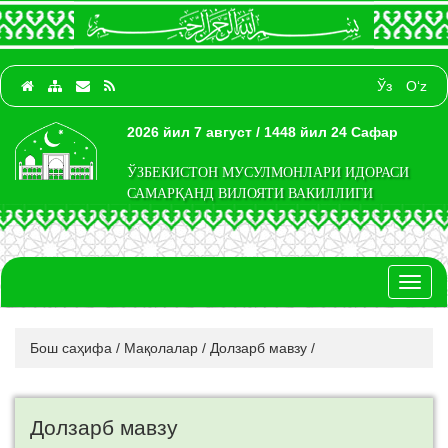
Ўз
O‘z
2026 йил 7 август / 1448 йил 24 Сафар
ЎЗБЕКИСТОН МУСУЛМОНЛАРИ ИДОРАСИ
САМАРҚАНД ВИЛОЯТИ ВАКИЛЛИГИ
Toggl
naviga
Бош саҳифа
/
Мақолалар
/
Долзарб мавзу
/
Долзарб мавзу