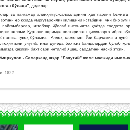
олган бўлади”
, дедилар.
млар ва пайғамар алайҳимус-саломларнинг ҳаётларини бежизга
 зотини ер юзида умргузаронлик қилишини истабдики, уни бир зум 
н пайғамбарлар, китоблар йўллаб инсониятга ҳаётда саодатга 
охирги каломи Қуръони каримда келтирилган қиссаларга ибрат кў
аётганига гувоҳ бўламиз. Аллоҳ таолонинг Ўзи барчамизни дунё
илгоҳимизни унутиб, икки дунёда бахтсиз бандалардан бўлиб қо
имизда ҳақиқий бахт сари интилиб яшаш саодатини насиб этсин.
Умирқулов - Самарқанд шҳар "Лаҳутий" жоме масжиди имом-х
и: 1822