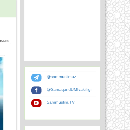
сияси
@sammuslimuz
@SamaqandUMIvakilligi
Sammuslim.TV