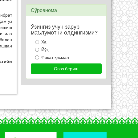
Сўровнома
 ибрат
ҳам ўз
Ўзингиз учун зарур
эришиш
маълумотни олдингизми?
зи ила
 билан
Ҳа
лишдан
Йўқ
Фақат қисман
атиби