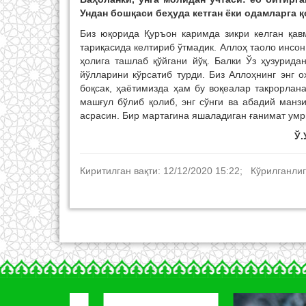
Ундан бошқаси беҳуда кетган ёки одамларга қ
Биз юқорида Қуръон каримда зикри келган қав
тариқасида келтириб ўтмадик. Аллоҳ таоло инсон
ҳолига ташлаб қўйгани йўқ. Балки Ўз ҳузурида
йўлларини кўрсатиб турди. Биз Аллоҳнинг энг 
боқсак, ҳаётимизда ҳам бу воқеалар такрорлан
машғул бўлиб қолиб, энг сўнги ва абадий манз
асрасин. Бир мартагина яшаладиган ғанимат умр
Ў.
Киритилган вақти: 12/12/2020 15:22; Кўрилганлиг