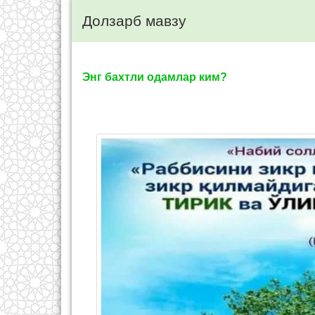
Долзарб мавзу
Энг бахтли одамлар ким?