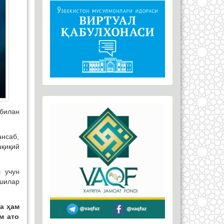
билан
ансаб,
ақиқий
 учун
ишилар
да ҳам
м ато