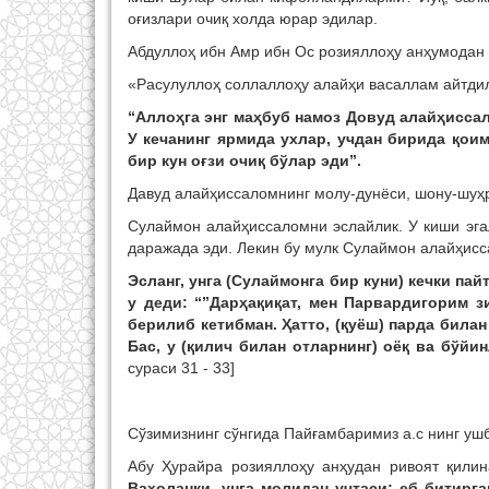
оғизлари очиқ холда юрар эдилар.
Абдуллоҳ ибн Амр ибн Ос розияллоҳу анҳумодан 
«Расулуллоҳ соллаллоҳу алайҳи васаллам айтди
“Аллоҳга энг маҳбуб намоз Довуд алайҳиссал
У кечанинг ярмида ухлар, учдан бирида қоим
бир кун оғзи очиқ бўлар эди”.
Давуд алайҳиссаломнинг молу-дунёси, шону-шуҳр
Сулаймон алайҳиссаломни эслайлик. У киши эга
даражада эди. Лекин бу мулк Сулаймон алайҳисс
Эсланг, унга (Сулаймонга бир куни) кечки пай
у деди: “”Дарҳақиқат, мен Парвардигорим з
берилиб кетибман. Ҳатто, (қуёш) парда билан 
Бас, у (қилич билан отларнинг) оёқ ва бўйи
сураси 31 - 33]
Сўзимизнинг сўнгида Пайғамбаримиз а.с нинг уш
Абу Ҳурайра розияллоҳу анҳудан ривоят қилин
Ваҳоланки, унга молидан учтаси: еб битирга