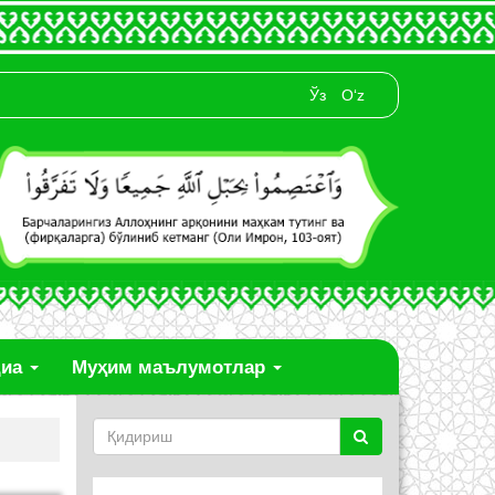
Ўз
O‘z
диа
Муҳим маълумотлар