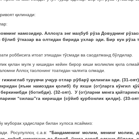
ривоят қилинади:
лар:
омнинг намозидир. Аллоҳга энг маҳбуб рўза Довуднинг рўзас
 бўлиб ўтказар ва олтидан бирида ухлар эди. Бир кун рўза т
ати роббисига итоат этишдан тўсмади ва саодатманд бўлдилар.
лик қилан мулк у кишидан кейин бирор киши моликлик қила олма
аломни Аллоҳ таолонинг тоатидан чалғита олмади.
т гижинглаб турувчи учқур отлар рўбарў қилинган эди. (31-оят)
икридан (яъни намоздан қолиб) бу яхши (от)ларга кўнгил қў
беркинибди (ботибди). (32-оят). У (от)ларни менга қайтаринг
нларини “силаш”га киришди (сўйиб қурбонлик қилди). (33-оят
бу муборак ҳадислари билан хулоса ясаймиз:
ади. Росулуллоҳ с.а.в:
“Бандаменинг молим, менинг молим, д
ни, кийиб чиритгани ва бериб, ўзига савоб олгани бўлади, х