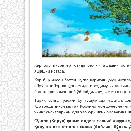
Ҳар бир инсон ер юзида бахтли яшашни истай
яшашни истаса.
Ҳар бир инсон бахтни қўлга киритиш учун интил
обрў-эътибор ва қўл остидаги ходиму хизматчил
бахтга эришаман деб ўйлайдилару, аммо охир-оқ
Тарих бунга гувоҳки бу тушунчада яшаганлар
Қуръонда зикри келган Қорунни мол дунёсининг 
унинг калитларини кўтариб юришлик билангина ш
Сўнгра (Қорун) қавми олдига ясаниб чиққан э
Қорунга ато этилган нарса (бойлик) бўлса. 