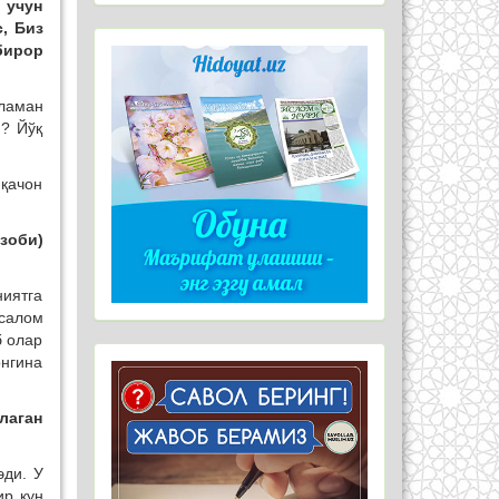
 учун
, Биз
бирор
ўламан
и? Йўқ
 қачон
зоби)
ниятга
ссалом
б олар
онгина
лаган
эди. У
ир кун