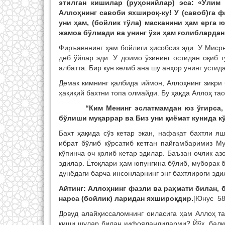
этилган кишилар (руҳонийлар) эса: «Ўлим 
Аллоҳнинг савоби яхшироқ-ку! У (савоб)га ф
уни ҳам, (бойлик тўла) масканини ҳам ерга 
жамоа бўлмади ва унинг ўзи ҳам ғолиблардан 
Фиръавннинг ҳам бойлиги ҳисобсиз эди. У Мисрн
деб ўйлар эди. У доимо ўзининг остидан оқиб 
албатта. Бир кун келиб ана шу анҳор унинг устид
Демак кимнинг қалбида иймон, Аллоҳнинг зикри 
ҳақиқий бахтни топа олмайди. Бу ҳақда Аллоҳ та
“Ким Менинг эслатмамдан юз ўгирса, 
бўлиши муқаррар ва Биз уни қиёмат кунида к
Бахт ҳақида сўз кетар экан, нафақат бахтли я
ибрат бўлиб кўрсатиб кетган пайғамбаримиз М
кўпинча оч қолиб кетар эдилар. Баъзан очлик а
эдилар. Ётоқлари ҳам юпунгина бўлиб, муборак 
дунёдаги барча инсонларнинг энг бахтлироғи эди
Айтинг: Аллоҳнинг фазли ва раҳмати билан, 
нарса (бойлик) ларидан яхшироқдир.
[Юнус 58
Довуд алайҳиссаломнинг оиласига ҳам Аллоҳ тао
киши шулар билан кифояландиларми? Йўқ, балки 