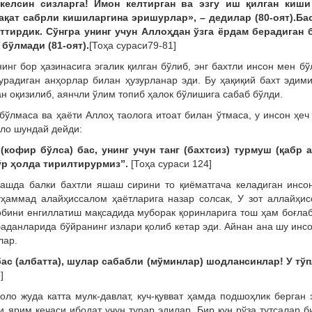
келсин сизларга! Имон келтирган ва эзгу иш қилган киши
ақат сабрли кишиларгина эришурлар», – дедилар (80-оят).Бас
юттирдик. Сўнгра унинг учун Аллоҳдан ўзга ёрдам берадиган 
бўлмади (81-оят).
[Тоҳа сураси79-81]
инг бор ҳазинасига эгалик қилган бўлиб, энг бахтли инсон мен б
турадиган анҳорлар билан ҳузурланар эди. Бу ҳақиқий бахт эдим
ан оқизилиб, аянчли ўлим топиб ҳалок бўлишига сабаб бўлди.
бўлмаса ва ҳаёти Аллоҳ таолога итоат билан ўтмаса, у инсон ҳеч
оло шундай дейди:
(кофир бўлса) бас, унинг учун танг (бахтсиз) турмуш (қабр а
ўр ҳолда тирилтирурмиз”.
[Тоҳа сураси 124]
шашда балки бахтли яшаш сирини то қиёматгача келадиган инсо
уҳаммад алайҳиссалом ҳаётларига назар солсак, У зот аллайҳи
зобини енгиллатиш мақсадида муборак қоринларига тош ҳам боғла
баданларида бўйранинг излари қолиб кетар эди. Айнан ана шу инс
лар.
бас (албатта), шулар сабабли (мўминлар) шодлансинлар! У тўп
]
ло жуда катта мулк-давлат, куч-қувват ҳамда подшоҳлик берган 
ярим кечаси ибодат учун турар эдилар. Бир кун рўза тутсалар б