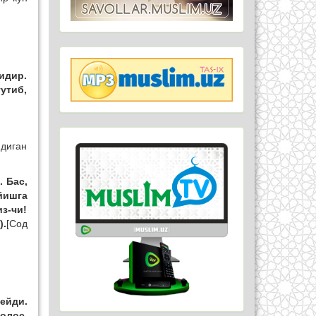
идир.
утиб,
йдиган
. Бас,
йишга
из-чи!
).
[Сод
ейди.
олос.