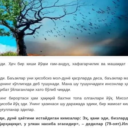
ди. Ҳеч бир киши йўқки ғам-андуҳ, хафагарчилик ва машаққат 
ади. Баъзилар уни ҳисобсиз мол-дунё қасрларда деса, баъзилар м
арнинг кўплигида деб тушунади. Мана шу тушунчадаги инсонлар ҳ
ибат ўйлаганлари хато бўлиб чиқади.
нинг бирортаси ҳам ҳақиқий бахтни топа олганлари йўқ. Мисол
ҳисоби йўқ эди. Унинг ҳазинаси шу даражада эдики, бир жамоат к
уғулланар эдилар.
ди, дунё ҳаётини истайдиган кимсалар: Эҳ, қани эди, бизлар
Дарҳақиқат, у улкан насиба эгасидир», – дедилар (79-оят).Ил