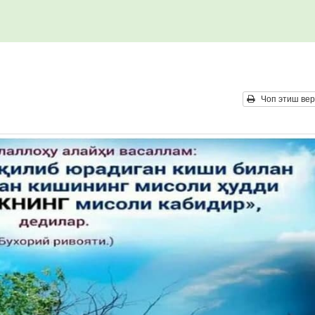
Чоп этиш вер