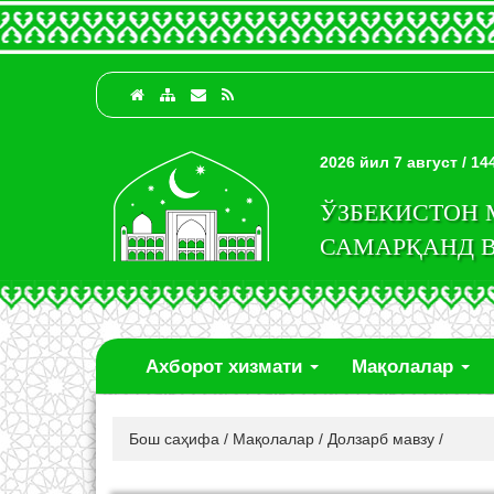
2026 йил 7 август / 1
ЎЗБЕКИСТОН
САМАРҚАНД 
Ахборот хизмати
Мақолалар
Бош саҳифа
/
Мақолалар
/
Долзарб мавзу
/