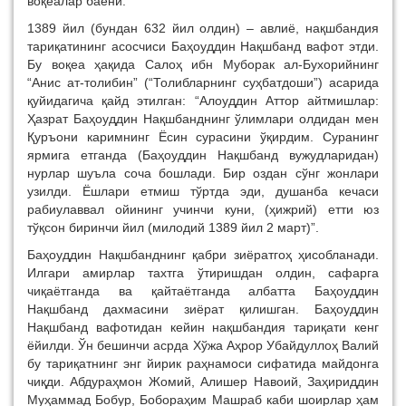
воқеалар баёни.
1389 йил (бундан 632 йил олдин) – авлиё, нақшбандия
тариқатининг асосчиси Баҳоуддин Нақшбанд вафот этди.
Бу воқеа ҳақида Салоҳ ибн Муборак ал-Бухорийнинг
“Анис ат-толибин” (“Толибларнинг суҳбатдоши”) асарида
қуйидагича қайд этилган: “Алоуддин Аттор айтмишлар:
Ҳазрат Баҳоуддин Нақшбанднинг ўлимлари олдидан мен
Қуръони каримнинг Ёсин сурасини ўқирдим. Суранинг
ярмига етганда (Баҳоуддин Нақшбанд вужудларидан)
нурлар шуъла соча бошлади. Бир оздан сўнг жонлари
узилди. Ёшлари етмиш тўртда эди, душанба кечаси
рабиулаввал ойининг учинчи куни, (ҳижрий) етти юз
тўқсон биринчи йил (милодий 1389 йил 2 март)”.
Баҳоуддин Нақшбанднинг қабри зиёратгоҳ ҳисобланади.
Илгари амирлар тахтга ўтиришдан олдин, сафарга
чиқаётганда ва қайтаётганда албатта Баҳоуддин
Нақшбанд дахмасини зиёрат қилишган. Баҳоуддин
Нақшбанд вафотидан кейин нақшбандия тариқати кенг
ёйилди. Ўн бешинчи асрда Хўжа Аҳрор Убайдуллоҳ Валий
бу тариқатнинг энг йирик раҳнамоси сифатида майдонга
чиқди. Абдураҳмон Жомий, Алишер Навоий, Заҳириддин
Муҳаммад Бобур, Бобораҳим Машраб каби шоирлар ҳам