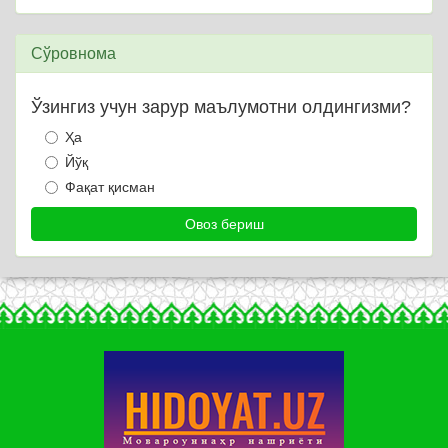
Сўровнома
Ўзингиз учун зарур маълумотни олдингизми?
Ҳа
Йўқ
Фақат қисман