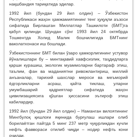
нақшбандия тариқатида эдилар.
1992 йил (бундан 29 йил олдин) – Ўзбекистон
Республикаси жаҳон ҳамжамиятининг тенг ҳуқуқли аъзоси
сифатида Бирлашган Миллатлар Ташкилоти (БМТ)га
қабул қилинди. Шундан сўнг 1993 йил 24 октябрда
Тошкентда Холид Малик бошчилигида БМТнинг
ваколатхонаси иш бошлади.
Ўзбекистоннинг БМТ билан ўзаро ҳамкорлигининг устувор
йўналишлари бу – минтақавий хавфсизлик, таҳдидларга
қарши курашиш, экологик муаммоларни бартараф этиш,
таълим, фан ва маданиятни ривожлантириш, миллий
анъаналар, тарихий шахслар мероси ва меъморий
ёдгорликларни асраш, қайта тиклаш, уларни
умумбашарий қадриятлар сифатида жаҳон
цивилизациясига қўшган ҳиссасини эътироф этиш
кабилардир.
1992 йил (бундан 29 йил олдин) – Наманган вилоятининг
Мингбулоқ қишлоғи яқинида бурғулаш ишлари олиб
борилаётган пайтда 5 минг 237 метр чуқурликдан кучли
нефть фаввораси отилиб чиқди – нодир нефть кони
очилди.