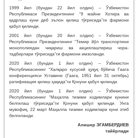
1999 йил (бундан 22 йил олдин) – Ўзбекистон
Республикаси Президентининг “9 майни Хотира ва
қадрлаш куни деб эълон қилиш тўғрисида”ги фармони
қабул қилинди.
2001 йил (бундан 20 йил олдин) – Ўзбекистон
Республикаси Президентининг “Темир йўл транспортини
монополиядан чиқариш ва акциялаштириш чора-
тадбирлари тўғрисида”ги фармони имзоланди.
2020 йил (бундан 1 йил олдин) – Ўзбекистон
Республикасининг “Халқаро хусусий ҳуқуқ бўйича Гаага
конференцияси Уставини (Гаага, 1951 йил 31 октябрь)
ратификация қилиш ҳақида”ги Қонуни қабул қилинди.
2020 йил (бундан 1 йил олдин) – Ўзбекистон
Республикасининг “Маҳалла тизими ходимлари кунини
белгилаш тўғрисида”ги Қонуни қабул қилинди. Унга
мувофиқ, 22 март Маҳалла тизими ходимлари куни этиб
белгиланди.
Алишер ЭГАМБЕРДИЕВ
тайёрлади