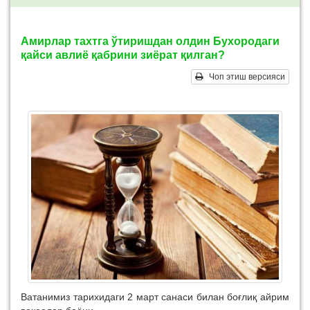
Амирлар тахтга ўтиришдан олдин Бухородаги
қайси авлиё қабрини зиёрат қилган?
Чоп этиш версияси
Ватанимиз тарихидаги 2 март санаси билан боғлиқ айрим