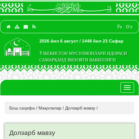
Ўз
O‘z
2026 йил 6 август / 1448 йил 23 Сафар
ЎЗБЕКИСТОН МУСУЛМОНЛАРИ ИДОРАСИ
САМАРҚАНД ВИЛОЯТИ ВАКИЛЛИГИ
Toggl
naviga
Бош саҳифа
/
Мақолалар
/
Долзарб мавзу
/
Долзарб мавзу