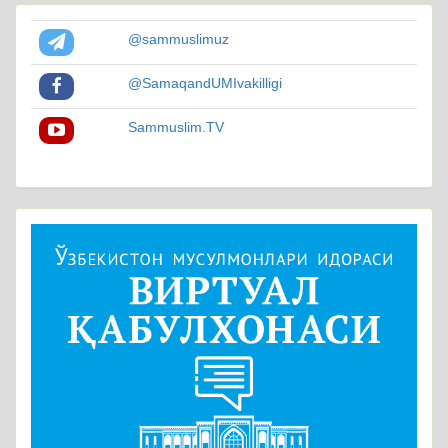
@sammuslimuz
@SamaqandUMIvakilligi
Sammuslim.TV