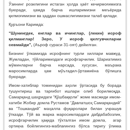
Ўзининг розилигини истаган ҳолда ҳаёт кечирмоғимизга
буюради, ҳамда барча ишларимизни меъёрида
қилмоғимизни ва ҳаддан ошмаслигимизни талаб қилади.
Қуръони Каримда:
“Шунингдек, енглар ва ичинглар, (лекин) исроф
қилманглар! Зеро, У исроф қилгувчиларни
севмайди”,
(Аъроф сураси 31-оят) дейилган.
Бизнинг ўлкамизда исрофнинг турли хиллари мавжуд.
Жумладан, тўйларимиздаги исрофгарчилик. Шариатимиз
мўминларни барча нарсада, хусусан, маърака
маросимларда ҳам мўътадил-ўртамиёна бўлишга
буюради.
Имом-хатиблар томинидан аҳоли ўртасида бу борада
тушунтириш ва тарғибот ишлари олиб борилмоқда.
Самарқанд шаҳридаги “Қўшбаққоли” жоме масжиди имом-
хатиби Жобир домла Рустамов “Давлатшоҳ Самарқандий”
ва “Тошкандий” маҳалла фуқаролари билан учрашув
ўтказди. Тўй ва марка маросимлардаги дабдабабозлик,
исрофгарчилик ҳақида тўхталган имом домла, агар
ортиқча бойлигингиз-маблағингиз бўлса тиригу ўликка