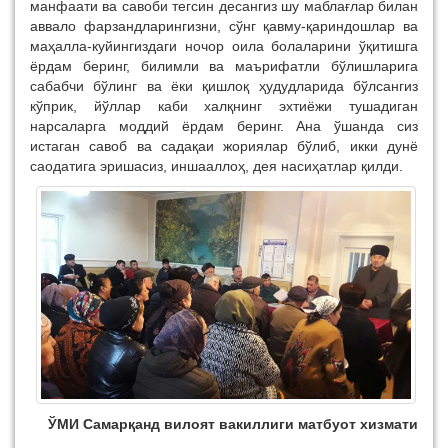
манфаати ва савоби тегсин десангиз шу маблағлар билан
аввало фарзандларингизни, сўнг қавму-қариндошлар ва
маҳалла-куйингиздаги ночор оила болаларини ўқитишга
ёрдам беринг, билимли ва маърифатли бўлишларига
сабабчи бўлинг ва ёки қишлоқ ҳудудларида бўлсангиз
кўприк, йўллар каби халқнинг эхтиёжи тушадиган
нарсаларга моддий ёрдам беринг. Ана ўшанда сиз
истаган савоб ва садақаи жориялар бўлиб, икки дунё
саодатига эришасиз, иншааллоҳ, дея насиҳатлар қилди.
ЎМИ Самарқанд вилоят вакиллиги матбуот хизмати