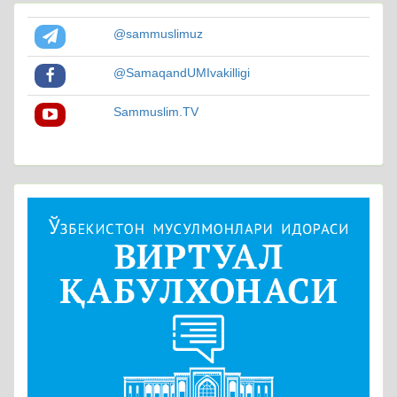
@sammuslimuz
@SamaqandUMIvakilligi
Sammuslim.TV