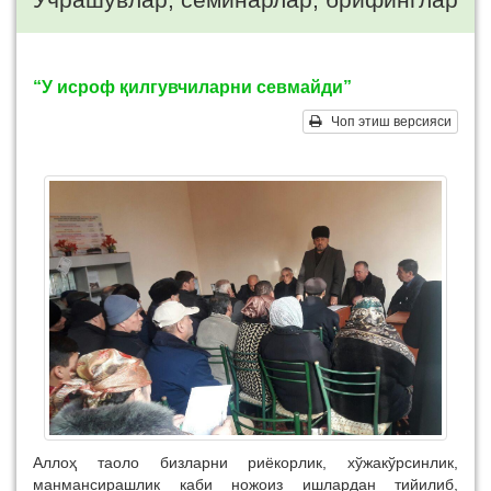
“У исроф қилгувчиларни севмайди”
Чоп этиш версияси
Аллоҳ таоло бизларни риёкорлик, хўжакўрсинлик,
манмансирашлик каби ножоиз ишлардан тийилиб,