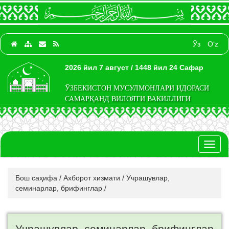
Ўз
O‘z
2026 йил 7 август / 1448 йил 24 Сафар
ЎЗБЕКИСТОН МУСУЛМОНЛАРИ ИДОРАСИ
САМАРҚАНД ВИЛОЯТИ ВАКИЛЛИГИ
Toggl
naviga
Бош саҳифа
/
Ахборот хизмати
/
Учрашувлар,
семинарлар, брифинглар
/
Учрашувлар, семинарлар, брифинглар