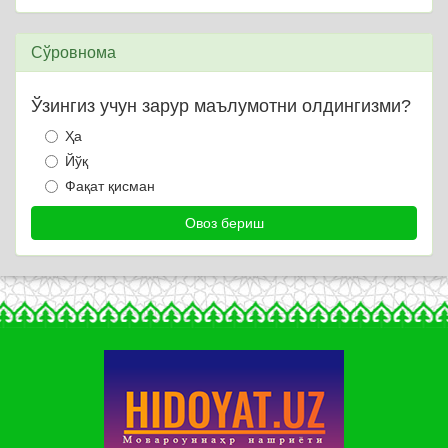
Сўровнома
Ўзингиз учун зарур маълумотни олдингизми?
Ҳа
Йўқ
Фақат қисман