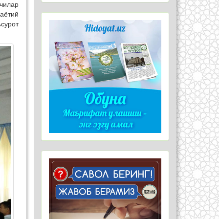
вчилар
ҳаётий
ъсурот