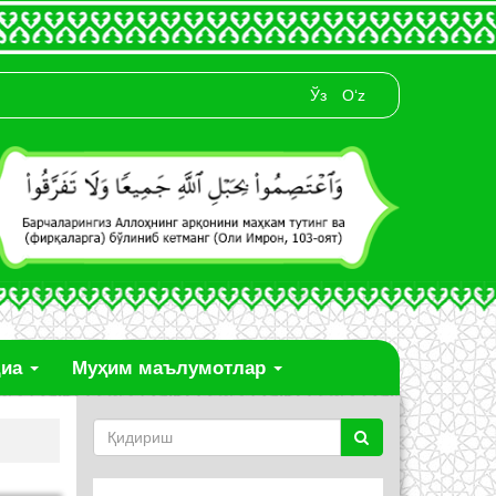
Ўз
O‘z
диа
Муҳим маълумотлар