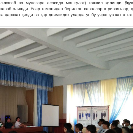
ол-жавоб ва мунозара асосида машғулот) ташкил қилинди, ўқу
 жавоб олишди. Улар томонидан берилган саволларга ривоятлар, 
а ҳаракат қилди ва ҳар доимгидек уларда ушбу учрашув катта та