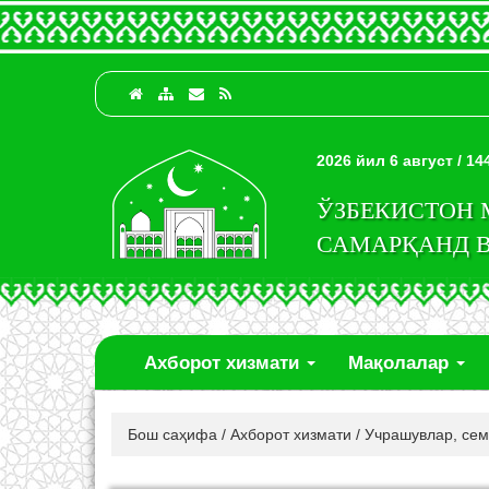
2026 йил 6 август / 1
ЎЗБЕКИСТОН
САМАРҚАНД 
Ахборот хизмати
Мақолалар
Бош саҳифа
/
Ахборот хизмати
/
Учрашувлар, се