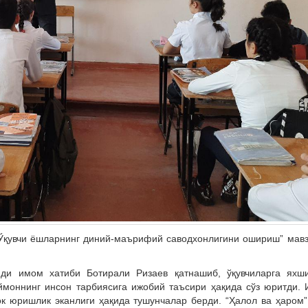
“Ўқувчи ёшларнинг диний-маърифий саводхонлигини ошириш” мав
ди имом хатиби Ботирали Ризаев қатнашиб, ўқувчиларга яхш
ймоннинг инсон тарбиясига ижобий таъсири ҳақида сўз юритди.
ок юришлик эканлиги ҳақида тушунчалар берди. “Ҳалол ва ҳаром