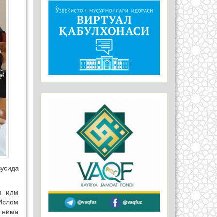
зусида
и илм
 Ислом
” нима