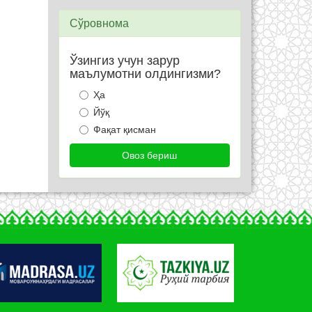
Сўровнома
Ўзингиз учун зарур
маълумотни олдингизми?
Ҳа
Йўқ
Фақат қисман