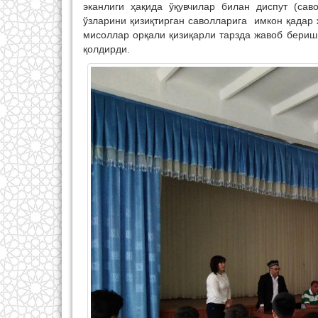
эканлиги ҳақида ўқувчилар билан диспут (сав
ўзларини қизиқтирган саволларига имкон қадар
мисоллар орқали қизиқарли тарзда жавоб беришг
қолдирди.