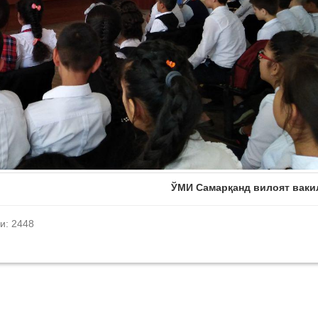
ЎМИ Самарқанд вилоят ваки
и: 2448