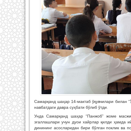
Самарқанд шаҳар 14-мактаб ўқувчилари билан 
навбатдаги давра суҳбати бўлиб ўтди.
Унда Самарқанд шаҳар “Панжоб” жоме масжи
эгаллашлари учун дуои хайрлар қилди ҳамда и
динининг асосларидан бири бўлган поклик ва п