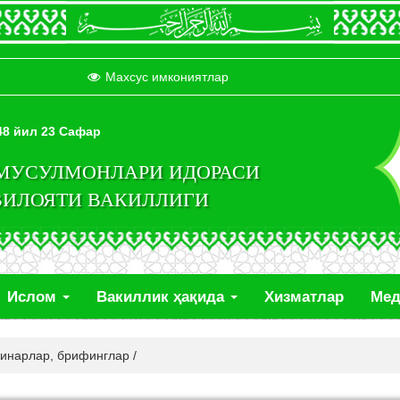
Махсус имкониятлар
448 йил 23 Сафар
 МУСУЛМОНЛАРИ ИДОРАСИ
ВИЛОЯТИ ВАКИЛЛИГИ
Ислом
Вакиллик ҳақида
Хизматлар
Ме
минарлар, брифинглар
/