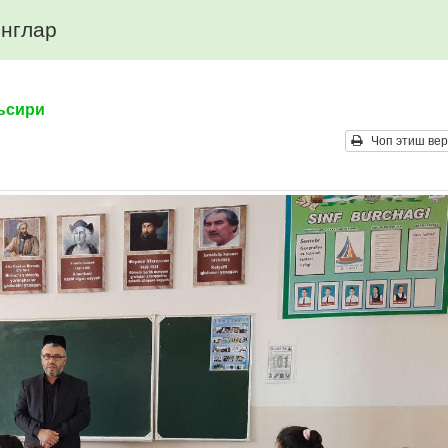
нглар
ъсири
Чоп этиш вер