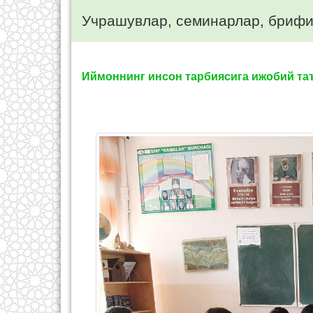
Учрашувлар, семинарлар, брифи
Иймоннинг инсон тарбиясига ижобий та