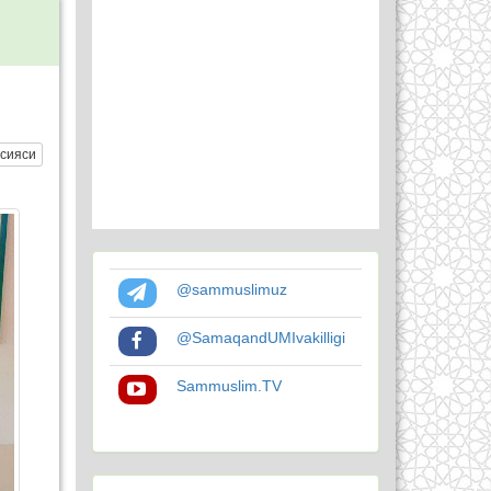
сияси
@sammuslimuz
@SamaqandUMIvakilligi
Sammuslim.TV