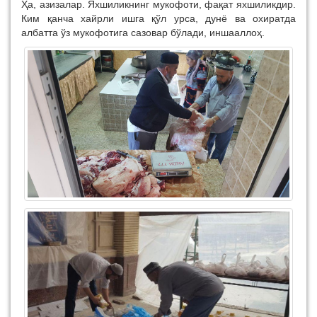
Ҳа, азизалар. Яхшиликнинг мукофоти, фақат яхшиликдир.
Ким қанча хайрли ишга қўл урса, дунё ва охиратда
албатта ўз мукофотига сазовар бўлади, иншааллоҳ.