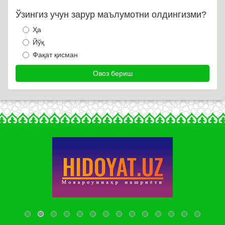
Ўзингиз учун зарур маълумотни олдингизми?
Ҳа
Йўқ
Фақат қисман