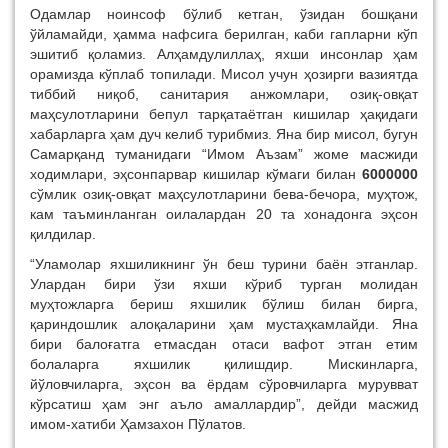
Одамлар ноинсоф бўлиб кетган, ўзидан бошқани
ўйламайди, ҳамма нафсига берилган, каби гапларни кўп
эшитиб қоламиз. Алҳамдулиллаҳ, яхши инсонлар ҳам
орамизда кўплаб топилади. Мисол учун ҳозирги вазиятда
тиббий ниқоб, санитария анжомлари, озиқ-овқат
маҳсулотларини бепул тарқатаётган кишилар ҳақидаги
хабарларга ҳам дуч келиб турибмиз. Яна бир мисол, бугун
Самарқанд туманидаги “Имом Аъзам” жоме масжиди
ходимлари, эҳсонпарвар кишилар кўмаги билан
6000000
сўмлик озиқ-овқат маҳсулотларини бева-бечора, муҳтож,
кам таъминланган оилалардан 20 та хонадонга эҳсон
қилдилар.
“Уламолар яхшиликнинг ўн беш турини баён этганлар.
Улардан бири ўзи яхши кўриб турган молидан
муҳтожларга бериш яхшилик бўлиш билан бирга,
қариндошлик алоқаларини ҳам мустаҳкамлайди. Яна
бири балоғатга етмасдан отаси вафот этган етим
болаларга яхшилик қилишдир. Мискинларга,
йўловчиларга, эҳсон ва ёрдам сўровчиларга мурувват
кўрсатиш ҳам энг аъло амаллардир”, дейди масжид
имом-хатиби Ҳамзахон Пўлатов.