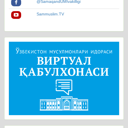
@SamaqandUMIvakilligi
Sammuslim.TV