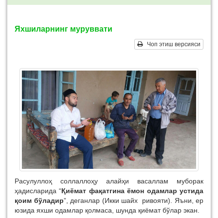
Яхшиларнинг муруввати
Чоп этиш версияси
Расулуллоҳ соллаллоҳу алайҳи васаллам муборак
ҳадисларида “
Қиёмат фақатгина ёмон одамлар устида
қоим бўладир
”, деганлар (Икки шайх ривояти). Яъни, ер
юзида яхши одамлар қолмаса, шунда қиёмат бўлар экан.