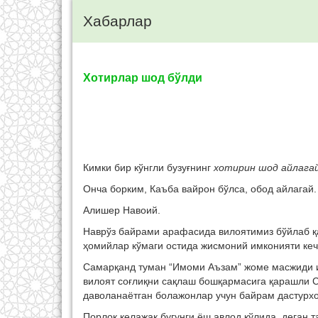
Хабарлар
Хотирлар шод бўлди
Кимки бир кўнгли бузуғнинг
хотирин шод айлага
Онча борким, Каъба вайрон бўлса, обод айлагай.
Алишер Навоий.
Наврўз байрами арафасида вилоятимиз бўйлаб қ
ҳомийлар кўмаги остида жисмоний имконияти кеч
Самарқанд туман “Имоми Аъзам” жоме масжиди и
вилоят соғлиқни сақлаш бошқармасига қарашли 
даволанаётган болажонлар учун байрам дастурхо
Порлоқ келажак бугунги ёш авлод қўлида, деган т