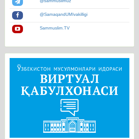
@sammuslimuz
@SamaqandUMIvakilligi
Sammuslim.TV