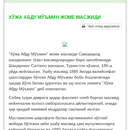
ХЎЖА АБДУ МЎЪМИН ЖОМЕ МАСЖИДИ
Чоп этиш версияси
“Хўжа Абду Мўъмин” жоме масжиди Самарқанд
шаҳарининг гўзал масжидларидан бири ҳисобланади.
Шаҳарнинг Саттепо маскани, Туркистон кўчаси, 185-а
уйда жойлашган. Ушбу масжид 1885 йилда валийсифат
шахслардан бўлган Абду Мўъмин бобо бошчилигида
ҳашар йўли билан қурилган ва шу инсон номига “Хўжа
Абду Мўъмин” деб номланган.
Собиқ тузум даврига қадар фаолият олиб борган масжид,
кейинчалик колхоз омборхонасига айлантирилиб, ичида
ҳар қандай кимёвий моддалар сакланиб келган.
Мустакиллик шарофати билан юртимизнинг кўплаб
жойида бўлгани каби ушбу масжид ҳам мусулмонларга
қайтариб берилган ва 1992 йилдан қайта фаолиятини