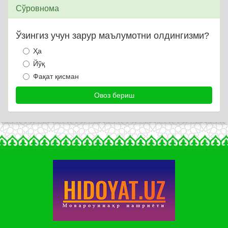
Сўровнома
Ўзингиз учун зарур маълумотни олдингизми?
Ҳа
Йўқ
Фақат қисман