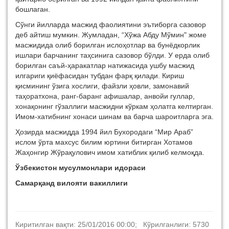
бошлаган.
Сўнги йилларда масжид фаолиятини эътиборга сазовор
деб айтиш мумкин. Жумладан, “Хўжа Абду Мўмин" жоме
масжидида олиб борилган ислоҳотлар ва бунёдкорлик
ишлари барчанинг таҳсинига сазовор бўлди. У ерда олиб
борилган саъй-ҳаракатлар натижасида ушбу масжид
илгариги қиёфасидан тубдан фарқ қилади. Кириш
қисмининг ўзига хослиги, файзли ҳовли, замонавий
таҳоратхона, ранг-баранг афишалар, анвойи гуллар,
хонақонинг гўзаллиги масжидни кўркам ҳолатга келтирган.
Имом-хатибнинг хонаси шинам ва барча шароитларга эга.
Ҳозирда масжидда 1994 йил Бухородаги “Мир Араб”
ислом ўрта махсус билим юртини битирган Хотамов
Жаҳонгир
Жўрақулович имом хатиблик қилиб келмоқда.
Ўзбекистон мусулмонлари идораси
Самарқанд вилояти вакиллиги
Киритилган вақти: 25/01/2016 00:00; Кўрилганлиги: 5730