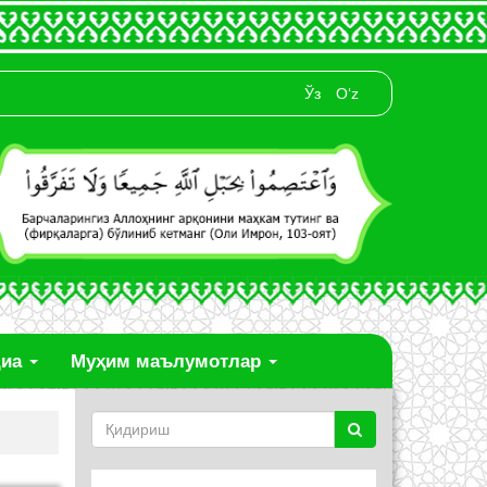
Ўз
O‘z
диа
Муҳим маълумотлар