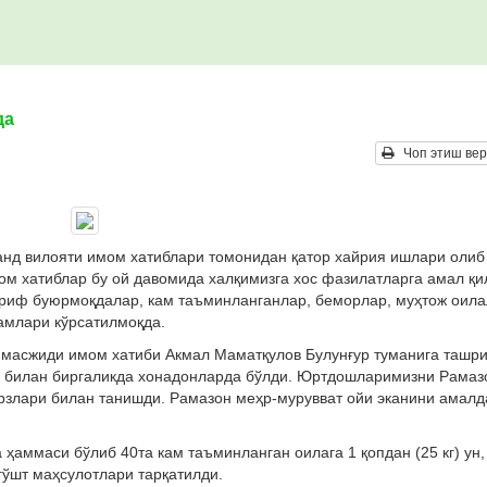
да
Чоп этиш вер
нд вилояти имом хатиблари томонидан қатор хайрия ишлари олиб
ом хатиблар бу ой давомида халқимизга хос фазилатларга амал қи
шриф буюрмоқдалар, кам таъминланганлар, беморлар, муҳтож оил
амлари кўрсатилмоқда.
 масжиди имом хатиби Акмал Маматқулов Булунғур туманига ташр
р билан биргаликда хонадонларда бўлди. Юртдошларимизни Рамаз
арзлари билан танишди. Рамазон меҳр-мурувват ойи эканини амалд
аммаси бўлиб 40та кам таъминланган оилага 1 қопдан (25 кг) ун,
 гўшт маҳсулотлари тарқатилди.