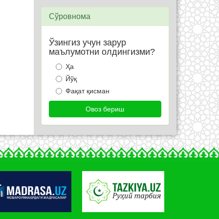
Сўровнома
Ўзингиз учун зарур
маълумотни олдингизми?
Ҳа
Йўқ
Фақат қисман