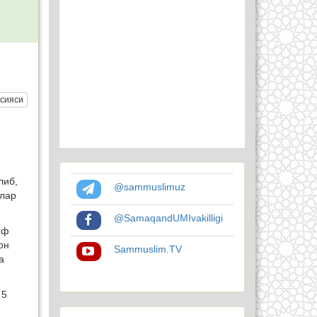
сияси
либ,
@sammuslimuz
алар
@SamaqandUMIvakilligi
иф
он
Sammuslim.TV
а
 5