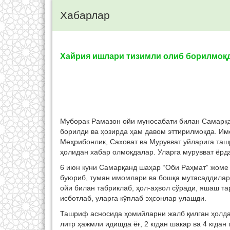
Хабарлар
Хайрия ишлари тизимли олиб борилмоқ
Муборак Рамазон ойи муносабати билан Самарқа
борилди ва ҳозирда ҳам давом эттирилмоқда. Им
Меҳрибонлик, Саховат ва Мурувват уйларига та
ҳолидан хабар олмоқдалар. Уларга мурувват ёрд
6 июн куни Самарқанд шаҳар “Оби Раҳмат” жоме
буюриб, туман имомлари ва бошқа мутасаддила
ойи билан табриклаб, ҳол-аҳвол сўради, яшаш т
исботлаб, уларга кўплаб эҳсонлар улашди.
Ташриф асносида ҳомийларни жалб қилган ҳолда ҳ
литр ҳажмли идишда ёғ, 2 кгдан шакар ва 4 кгдан