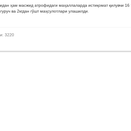
идан ҳам масжид атрофидаги маҳаллаларда истиқомат қилувчи 16 
г гуруч ва 2кгдан гўшт маҳсулотлари улашилди.
и: 3220