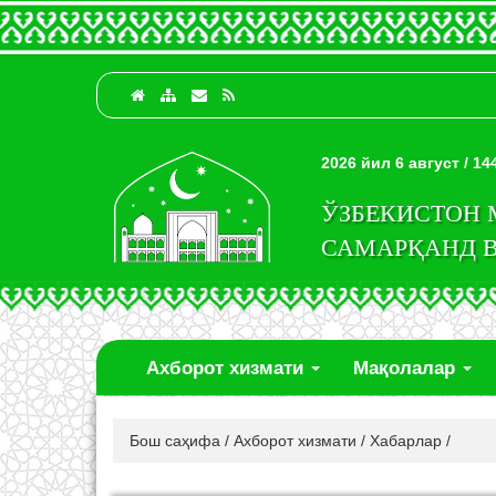
2026 йил 6 август / 1
ЎЗБЕКИСТОН
САМАРҚАНД 
Ахборот хизмати
Мақолалар
Бош саҳифа
/
Ахборот хизмати
/
Хабарлар
/