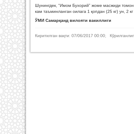
Шунингдек, “Имом Бухорий” жоме масжиди томон
кам таъминланган оилага 1 қопдан (25 кг) ун, 2 к
ЎМИ Самарқанд вилояти вакиллиги
Киритилган вақти: 07/06/2017 00:00; Кўрилганлиг