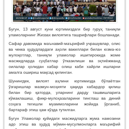
Бугун, 13 август куни юртимиздаги бир гуруҳ таниқли
уламоларнинг Жиззах вилоятига ташрифлари бошланади.
Сафар давомида маънавий-маърифий учрашувлар, олис
ва чекка ҳудудлардаги аҳоли вакиллари билан юзма-юз
мулоқотлар, таниқли уламолар ишитирокида жоме
масжидларда суҳбатлар ўтказилиши ва эҳтиёжманд
оилалар ҳолидан хабар олиш каби хайрли ишларни
амалга ошириш мақсад қилинган.
Шунингдек, вилоят аҳлини юртимизда бўлаётган
ўзгаришлар мазмун-моҳияти ҳақида хабардор қилиш
билан бир қаторда, уларнинг дарду ташвишларига
кўмаклашиш, фикр-мулоҳазаларини тинглаш ва диний
соҳага тегишли муаммоларини жойида ўрганиб,
бартараф этиш ҳам кўзда тутилган.
Бугун Уламолар қуйидаги масжидларга жума намозини
адо этиш ва ҳудуд мўмин-мусулмонларга маърифий