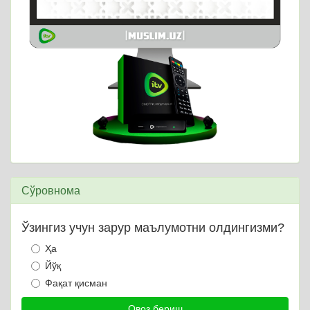
Сўровнома
Ўзингиз учун зарур маълумотни олдингизми?
Ҳа
Йўқ
Фақат қисман