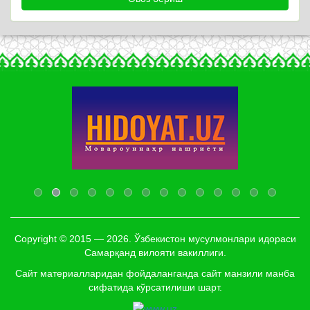
Copyright © 2015 — 2026. Ўзбекистон мусулмонлари идораси
Самарқанд вилояти вакиллиги.
Сайт материалларидан фойдаланганда сайт манзили манба
сифатида кўрсатилиши шарт.