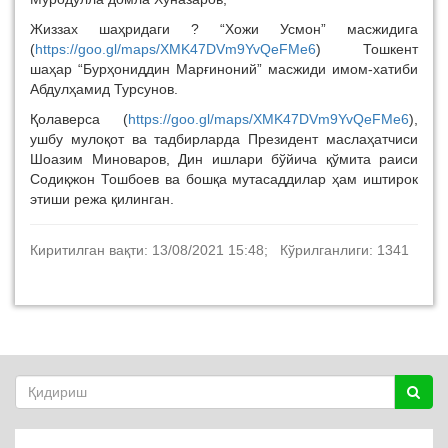
Жиззах шаҳридаги ? “Хожи Усмон” масжидига
(
https://goo.gl/maps/XMK47DVm9YvQeFMe6
) Тошкент
шаҳар “Бурҳониддин Марғиноний” масжиди имом-хатиби
Абдулҳамид Турсунов.
Қолаверса (
https://goo.gl/maps/XMK47DVm9YvQeFMe6
),
ушбу мулоқот ва тадбирларда Президент маслаҳатчиси
Шоазим Миноваров, Дин ишлари бўйича қўмита раиси
Содиқжон Тошбоев ва бошқа мутасаддилар ҳам иштирок
этиши режа қилинган.
Киритилган вақти: 13/08/2021 15:48; Кўрилганлиги: 1341