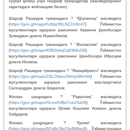
суҳбат қилиш учун ташриф буюрадилар (масжидларнинг
харитадаги жойлашуви билан):
Шароф Рашидов туманидаги ? “Қўшчинор” масжидига
(
https://goo.gl/maps/hzbbjr99LNZ2m9c47
) Ўзбекистон
мусулмонлари идораси раисининг биринчи ўринбосари
Ҳомиджон домла Ишматбеков;
Шароф Рашидов туманидаги ? “Жиззахлик” масжидига
(
https://goo.gl/maps/K8fk9ykqCqK9b6uD8
) Ўзбекистон
мусулмонлари идораси раисининг ўринбосари Иброҳим
домла Иномов;
Шароф Рашидов туманидаги ? “Яккақайрағоч” масжидига
(
https://goo.gl/maps/2SLCbkexJWmjUWm4A
) Ўзбекистон
мусулмонлари идораси раисининг маслаҳатчиси
Салоҳиддин домла Шарипов;
Жиззах шаҳридаги ? “Раваллиқ” масжидига
(
https://goo.gl/maps/HLinvHJBaTxaUSa28
) Ўзбекистон
мусулмонлари идораси бўлим бошлиғи Алижон домла
Хайдаров;
Жиззах шаҳридаги ? “Қалия” масжидига
(
https://goo.gl/maps/8QyBrJ9pTAyBjWgc8
) Ўзбекистондаги