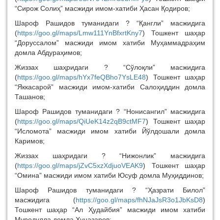
“Сирож Солиҳ” масжиди имом-хатиби Ҳасан Қодиров;
Шароф Рашидов туманидаги ? “Қангли” масжидига
(
https://goo.gl/maps/Lmw111YnBfxrtKny7
) Тошкент шаҳар
“Доруссалом” масжиди имом хатиби Муҳаммадраҳим
домла Абдураҳимов;
Жиззах шаҳридаги ? “Сўлоқли” масжидига
(
https://goo.gl/maps/hYx7feQBho7YsLE48
) Тошкент шаҳар
“Яккасарой” масжиди имом-хатиби Салоҳиддин домла
Ташанов;
Шароф Рашидов туманидаги ? “Нонисангил” масжидига
(
https://goo.gl/maps/QiUeK14z2qB9ctMF7
) Тошкент шаҳар
“Исломота” масжиди имом хатиби Йўлдошали домла
Каримов;
Жиззах шаҳридаги ? “Нижонлик” масжидига
(
https://goo.gl/maps/jZvC5xzXdjuoVEAK9
) Тошкент шаҳар
“Омина” масжиди имом хатиби Юсуф домла Муҳиддинов;
Шароф Рашидов туманидаги ? “Ҳазрати Билол”
масжидига (
https://goo.gl/maps/fhNJaJsR3o1JbKsD8
)
Тошкент шаҳар “Ал Ҳудайбия” масжиди имом хатиби
Муродулла домла Хуназаров;