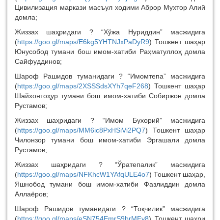
Цивилизация маркази масъул ходими Аброр Мухтор Алий
домла;
Жиззах шаҳридаги ? “Хўжа Нуриддин” масжидига
(
https://goo.gl/maps/E6kg5YHTNJxPaDyR9
) Тошкент шаҳар
Юнусобод тумани бош имом-хатиби Раҳматуллоҳ домла
Сайфуддинов;
Шароф Рашидов туманидаги ? “Имомтепа” масжидига
(
https://goo.gl/maps/2XSSSdsXYh7qeF268
) Тошкент шаҳар
Шайхонтоҳур тумани бош имом-хатиби Собиржон домла
Рустамов;
Жиззах шаҳридаги ? “Имом Бухорий” масжидига
(
https://goo.gl/maps/MM6ic8PxHSiVi2PQ7
) Тошкент шаҳар
Чилонзор тумани бош имом-хатиби Эргашали домла
Рустамов;
Жиззах шаҳридаги ? “Ўратепалик” масжидига
(
https://goo.gl/maps/NFKhcW1YAfqULE4o7
) Тошкент шаҳар,
Яшнобод тумани бош имом-хатиби Фазлиддин домла
Аллаёров;
Шароф Рашидов туманидаги ? “Тоқчилик” масжидига
(
https://goo.gl/maps/eSN754EmrS9brMFy8
) Тошкент шаҳри