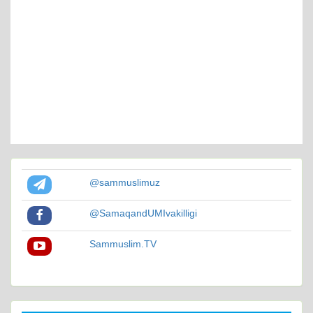
@sammuslimuz
@SamaqandUMIvakilligi
Sammuslim.TV