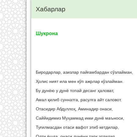
Хабарлар
Шукрона
Биродарлар, азизлар пайғамбардан сўзлайман,
Ҳолис ният ила мен кўп ажрлар кўзлайман.
Бу дунёю у дунё топай десанг ҳаловат,
Амал қилиб суннатга, расулга айт саловот.
Отасидир Абдуллоҳ, Аминадир онаси,
Саййидимиз Муҳаммад икки дунё маъноси,
Туғилмасдан отаси вафот этиб кетдилар,
Олти ёшда, онаси дунёни тарк этдилар,