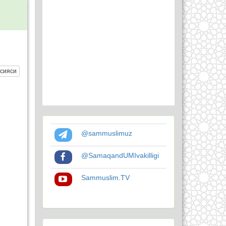
сияси
@sammuslimuz
@SamaqandUMIvakilligi
Sammuslim.TV