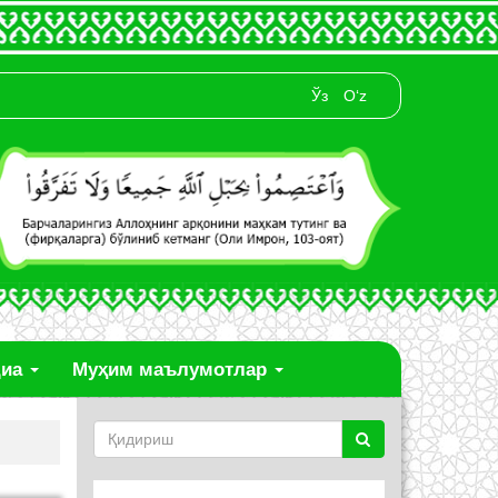
Ўз
O‘z
диа
Муҳим маълумотлар