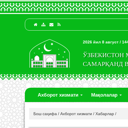
2026 йил 8 август / 1
ЎЗБЕКИСТОН
САМАРҚАНД 
Ахборот хизмати
Мақолалар
Бош саҳифа
/
Ахборот хизмати
/
Хабарлар
/