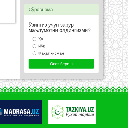
Сўровнома
Ўзингиз учун зарур
маълумотни олдингизми?
Ҳа
Йўқ
Фақат қисман