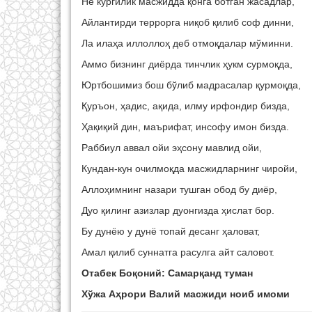
Не кўргилик масжидда қонга ботган жасадлар,
Айлантирди террорга ниқоб қилиб соф динни,
Ла илаҳа иллоллоҳ деб отмоқдалар мўминни.
Аммо бизнинг диёрда тинчлик ҳукм сурмоқда,
Юртбошимиз бош бўлиб мадрасалар қурмоқда,
Қуръон, ҳадис, ақида, илму ирфондир бизда,
Ҳақиқий дин, маърифат, инсофу имон бизда.
Раббиул аввал ойи эҳсону мавлид ойи,
Кундан-кун очилмоқда масжидларнинг чиройи,
Аллоҳимнинг назари тушган обод бу диёр,
Дуо қилинг азизлар дуонгизда ҳислат бор.
Бу дунёю у дунё топай десанг ҳаловат,
Амал қилиб суннатга расулга айт саловот.
Отабек Боқоний: Самарқанд туман
Хўжа Аҳрори Валий масжиди ноиб имоми