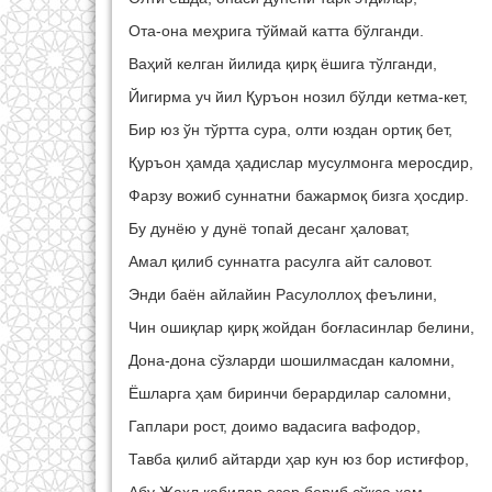
Ота-она меҳрига тўймай катта бўлганди.
Ваҳий келган йилида қирқ ёшига тўлганди,
Йигирма уч йил Қуръон нозил бўлди кетма-кет,
Бир юз ўн тўртта сура, олти юздан ортиқ бет,
Қуръон ҳамда ҳадислар мусулмонга меросдир,
Фарзу вожиб суннатни бажармоқ бизга ҳосдир.
Бу дунёю у дунё топай десанг ҳаловат,
Амал қилиб суннатга расулга айт саловот.
Энди баё
н айлайин Расулоллоҳ феълини,
Чин ошиқлар қирқ жойдан боғласинлар белини,
Дона-дона сўзларди шошилмасдан каломни,
Ёшларга ҳам биринчи берардилар саломни,
Гаплари рост, доимо вадасига вафодор,
Тавба қилиб айтарди ҳар кун юз бор истиғфор,