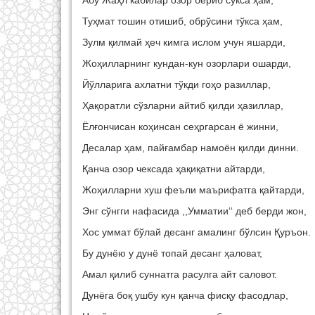
Абу Жаҳл кабилар озор бериб сўкса ҳам,
Туҳмат тошин отишиб, обрўсини тўкса ҳам,
Зулм қилмай ҳеч кимга ислом учун яшарди,
Жоҳилларнинг кундан-кун озорлари ошарди,
Йўлларига ахлатни тўкди гоҳо разиллар,
Ҳақоратли сўзларни айтиб қилди ҳазиллар,
Ёлғончисан коҳинсан сеҳргарсан ё жинни,
Десалар ҳам, пайғамбар намоён қилди динни.
Қанча озор чексада ҳақиқатни айтарди,
Жоҳилларни хуш феъли маърифатга қайтарди,
Энг сўнгги нафасида ,,Умматии‘‘ деб берди жон,
Хос уммат бўлай десанг амалинг бўлсин Қуръон.
Бу дунёю у дунё топай десанг ҳаловат,
Амал қилиб суннатга расулга айт саловот.
Дунёга боқ ушбу кун қанча фисқу фасодлар,