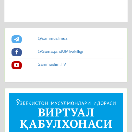
@sammuslimuz
@SamaqandUMIvakilligi
Sammuslim.TV