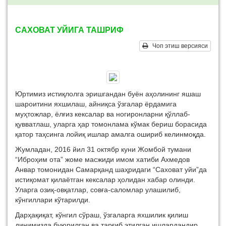
САХОВАТ УЙИГА ТАШРИФ
Чоп этиш версияси
Юртимиз истиқлолга эришгандан буён аҳолининг яшаш
шароитини яхшилаш, айниқса ўзгалар ёрдамига
муҳтожлар, ёлғиз кексалар ва ногиронларни қўллаб-
қувватлаш, уларга ҳар томонлама кўмак бериш борасида
қатор таҳсинга лойиқ ишлар амалга ошириб келинмоқда.
Жумладан, 2016 йил 31 октябр куни Жомбой тумани
“Иброҳим ота” жоме масжиди имом хатиби Ахмедов
Анвар томонидан Самарқанд шаҳридаги “Саховат уйи”да
истиқомат қилаётган кексалар ҳолидан хабар олинди.
Уларга озиқ-овқатлар, совға-саломлар улашилиб,
кўнгиллари кўтарилди.
Дарҳақиқат, кўнгил сўраш, ўзгаларга яхшилик қилиш
динимизда буюрилган ва тарғиб этилган ишлардандир.