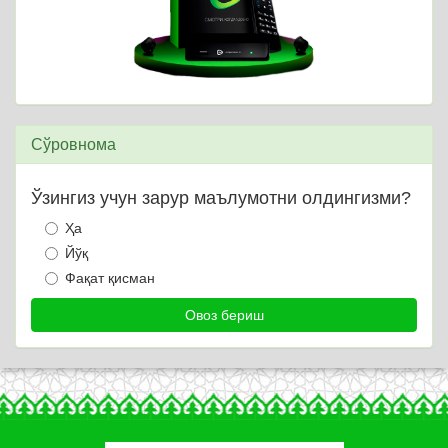
Сўровнома
Ўзингиз учун зарур маълумотни олдингизми?
Ҳа
Йўқ
Фақат қисман