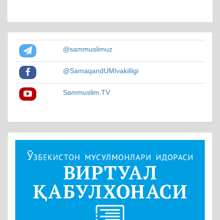
@sammuslimuz
@SamaqandUMIvakilligi
Sammuslim.TV