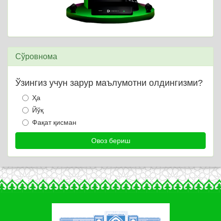
Сўровнома
Ўзингиз учун зарур маълумотни олдингизми?
Ҳа
Йўқ
Фақат қисман