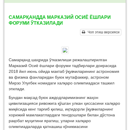
САМАРҚАНДДА МАРКАЗИЙ ОСИЁ ЁШЛАРИ
ФОРУМИ ЎТКАЗИЛАДИ
Чоп этиш версияси
Самарқанд шаҳрида ўтказилиши режалаштирилган
Марказий Осиё ёшлари форуми тадбирлари доирасида
2018 йил июнь ойида мактаб ўқувчиларининг астрономия
ва физика фанларидан буюк мутафаккир, астроном
Мирзо Улуғбек номидаги халқаро олимпиадаси ташкил
этилади.
Бундан мақсад буюк аждодларимизнинг жаҳон
цивилизацияси ривожига қўшган улкан ҳиссасини халқаро
миқёсида кенг тарғиб қилиш, иқтидорли ўқувчиларнинг
хорижий мамлакатлардаги тенгдошлари билан дўстона
рақобат муҳитини яратиш, уларни халқаро
олимпиадаларда қатнашиш кўникмасини