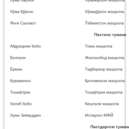
Хўжа Қўрғон
Хўжақўрғон маҳалла
Янги Саловот
Ўзбекистон маҳалла
Пахтачи тумани
Абдукарим бобо
Тома маҳалла
Болғали
Жахонобод маҳалла
Ёрман
Тадбиркор маҳалла
Қораминос
Қилтамғали маҳалла
Тошкўприк
Тошкўприк маҳалла
Хатиб бобо
Кештали маҳалла
Хужа Зиёвуддин
Истиқлол МФЙ
Пастдарғом туман