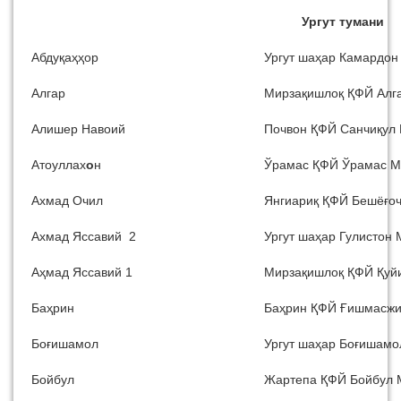
Ургут тумани
Абдуқаҳҳор
Ургут шаҳар Камардо
Алгар
Мирзақишлоқ ҚФЙ Алг
Алишер Навоий
Почвон ҚФЙ Санчиқул
Атоуллах
о
н
Ўрамас ҚФЙ Ўрамас 
Ахмад Очил
Янгиариқ ҚФЙ Бешёғо
Ахмад Яссавий 2
Ургут шаҳар Гулистон
Аҳмад Яссавий 1
Мирзақишлоқ ҚФЙ Қуй
Баҳрин
Баҳрин ҚФЙ Ғишмасж
Боғишамол
Ургут шаҳар Боғишам
Бойбул
Жартепа ҚФЙ Бойбул