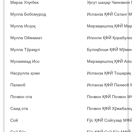
Мирза Улуғбек
Ургут шаҳар Чағизмон
Мулла Бобомурод
Испанза ҚФЙ Сатанг 
Мулла Исҳоқ
Мирзақишлоқ ҚФЙ Ми
Мулла Оймамат
Илонли ҚФЙ Қорабуло
Мулла Тўрақул
Булоқбоши ҚФЙ Мўми
Мухаммад Исо
Мирзақишлоқ ҚФЙ Ало
Насрулла ҳожи
Испанза ҚФЙ Тошари
Пахмоб
Испанза ҚФЙ Пахмоб
Почвон ота
Почвон ҚФЙ Почвон 
Саид ота
Почвон ҚФЙ Хўжабал
Сой
Ғўс ҚФЙ Сойгузар МФ
Сой Ғўс
Ғўс ҚФЙ Сой Ғўс МФЙ