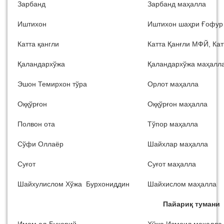
Зарбанд
Зарбанд маҳалла
Иштихон
Иштихон шаҳри Ғофур
Катта қангли
Катта Қанғли МФЙ, Кат
Қаландархўжа
Қаландархўжа маҳалл
Эшон Темирхон тўра
Орлот маҳалла
Оққўрғон
Оққўрғон маҳалла
Полвон ота
Тўпор маҳалла
Сўфи Оллаёр
Шайхлар маҳалла
Суғот
Суғот маҳалла
Шайхулислом Хўжа Бурхониддин
Шайхислом маҳалла
Пайариқ тумани
Имом ал-Бухорий
Хўжа Исмоил маҳалла