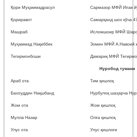
Қори Муҳаммадрасул
Сармазор МФЙ Ипак йў
Қориравот
Самарқанд шох кўча 4
Машраб
Исломшоир МФЙ Шароф
Муҳаммад Нақиббек
Зомин МФЙ А.Навоий к
Тегирмонбоши
Дамариқ МФЙ Тегирмо
Нуробод тумани
Араб ота
Тим қишлоқ
Бахоуддин Нақшбанд
Нурбулоқ шаҳарча Нур
Жом ота
Жом қишлоқ
Мулла Назар
Олға қишлоқ
Улус ота
Улус қишлоғи