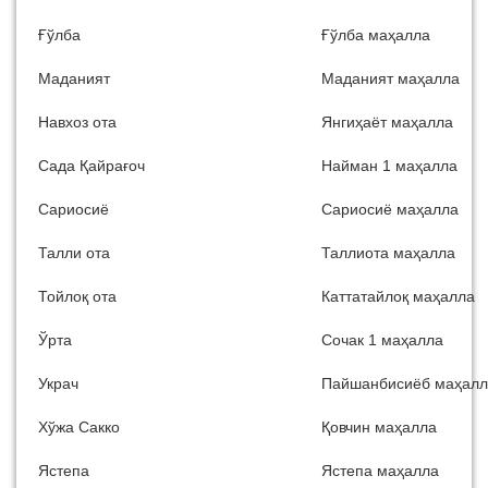
Ғўлба
Ғўлба маҳалла
Маданият
Маданият маҳалла
Навхоз ота
Янгиҳаёт маҳалла
Сада Қайрағоч
Найман 1 маҳалла
Сариосиё
Сариосиё маҳалла
Талли ота
Таллиота маҳалла
Тойлоқ ота
Каттатайлоқ маҳалла
Ўрта
Сочак 1 маҳалла
Украч
Пайшанбисиёб маҳалл
Хўжа Сакко
Қовчин маҳалла
Ястепа
Ястепа маҳалла