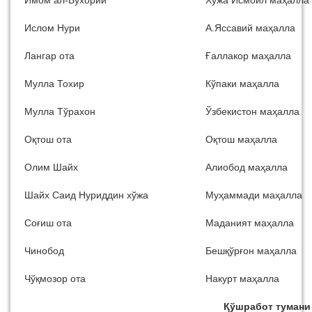
Ислом Нури
А.Яссавий маҳалла
Лангар ота
Ғаллакор маҳалла
Мулла Тохир
Кўпаки маҳалла
Мулла Тўрахон
Ўзбекистон маҳалла
Оқтош ота
Оқтош маҳалла
Олим Шайх
Алиобод маҳалла
Шайх Саид Нуриддин хўжа
Муҳаммади маҳалла
Соғиш ота
Маданият маҳалла
Чинобод
Бешқўрғон маҳалла
Чўқмозор ота
Накурт маҳалла
Қўшработ тумани