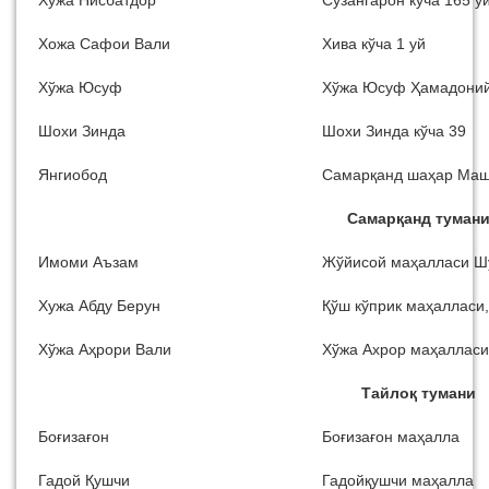
Хожа Сафои Вали
Хива кўча 1 уй
Хўжа Юсуф
Хўжа Юсуф Ҳамадоний
Шохи Зинда
Шохи Зинда кўча 39
Янгиобод
Самарқанд шаҳар Ма
Самарқанд туман
Имоми Аъзам
Жўйисой маҳалласи Шу
Хужа Абду Берун
Қўш кўприк маҳалласи
Хўжа Аҳрори Вали
Хўжа Ахрор маҳалласи
Тайлоқ тумани
Боғизағон
Боғизағон маҳалла
Гадой Қушчи
Гадойқушчи маҳалла