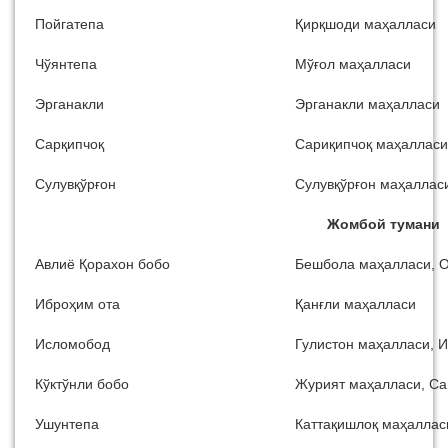
Пойгатепа
Қирқшоди маҳалласи
Чўянтепа
Мўғол маҳалласи
Эрганакли
Эрганакли маҳалласи
Сарқипчоқ
Сариқипчоқ маҳалласи
Сулувқўрғон
Сулувқўрғон маҳаллас
Жомбой тумани
Авлиё Қорахон бобо
Бешбола маҳалласи, Оқ
Иброҳим ота
Қанғли маҳалласи
Исломобод
Гулистон маҳалласи, И
Кўктўнли бобо
Журият маҳалласи, Сай
Ушунтепа
Каттақишлоқ маҳаллас