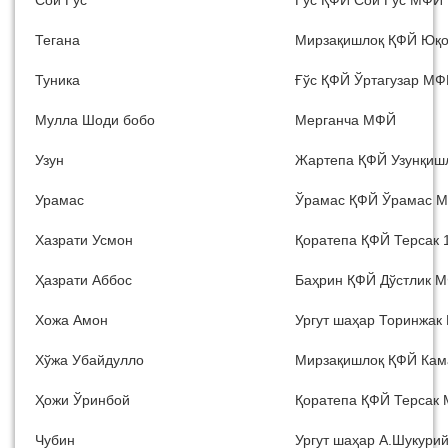
Тегана
Мирзақишлоқ ҚФЙ Юқ
Туника
Ғўс ҚФЙ Ўртагузар М
Мулла Шоди бобо
Мерганча МФЙ
Узун
Жартепа ҚФЙ Узунқиш
Урамас
Ўрамас ҚФЙ Ўрамас 
Хазрати Усмон
Қоратепа ҚФЙ Терсак
Ҳазрати Аббос
Баҳрин ҚФЙ Дўстлик 
Хожа Амон
Ургут шаҳар Торинжа
Хўжа Убайдулло
Мирзақишлоқ ҚФЙ Ка
Ҳожи Ўринбой
Қоратепа ҚФЙ Терсак
Чубин
Ургут шаҳар А.Шукурий