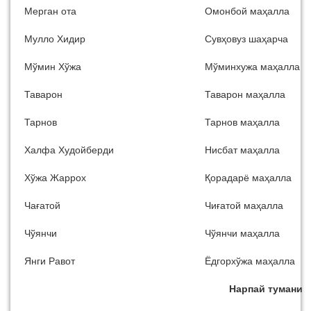
Мерган ота
Омонбой маҳалла
Мулло Хидир
Сувҳовуз шаҳарча
Мўмин Хўжа
Мўминхужа маҳалла
Таварон
Таварон маҳалла
Тарнов
Тарнов маҳалла
Халфа Худойберди
Нисбат маҳалла
Хўжа Жаррох
Қорадарё маҳалла
Чағатой
Чиғатой маҳалла
Чўянчи
Чўянчи маҳалла
Янги Равот
Ёдгорхўжа маҳалла
Нарпай тумани