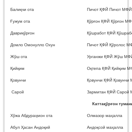
Балиқчи ота
Пичот ҚФЙ Пичот МФЙ
Ғужум ота
Қўрғон ҚФЙ Қўрғон М
Давриқўрғон
Қўшработ ҚФЙ Қўшра
Домло Омонулло Охун
Пичот ҚФЙ Қўролос М
Жўш ота
Урганжи ҚФЙ Жўш МФ
Қийқим
Оқтепа ҚФЙ Қийқим М
Қовунчи
Қовунчи ҚФЙ Қовунчи
Сарой
Зармитан ҚФЙ Сарой
Каттақўрғон туман
Хўжа Абдураҳмон ота
Олмазор маҳалла
Абул Ҳасан Андоқий
Андоқсой маҳалла