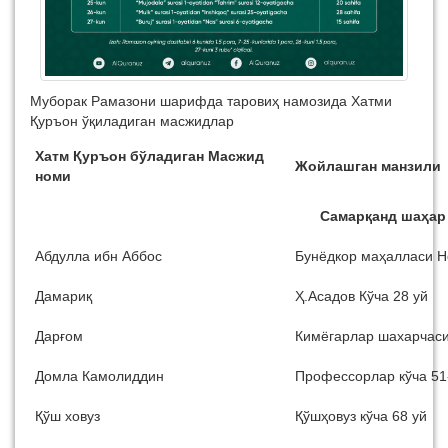
Муборак Рамазони шарифда таровиҳ намозида Хатми
Қуръон ўқиладиган масжидлар
Хатм Қуръон бўладиган
Масжид
Жойлашган манзили
номи
Самарқанд шаҳар
Абдулла ибн Аббос
Бунёдкор маҳалласи Н
Дамариқ
Ҳ.Асадов Кўча 28 уй
Дарғом
Кимёгарлар шахарчаси
Домла Камолиддин
Профессорлар кўча 51
Қўш ховуз
Қўшҳовуз кўча 68 уй