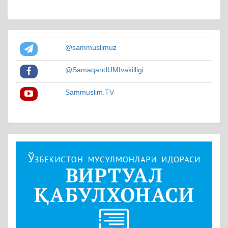
@sammuslimuz
@SamaqandUMIvakilligi
Sammuslim.TV