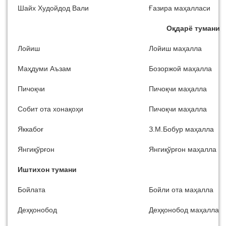
Шайх Худойдод Вали
Ғазира маҳалласи
Оқдарё тумани
Лойиш
Лойиш маҳалла
Маҳдуми Аъзам
Бозоржой маҳалла
Пичоқчи
Пичоқчи маҳалла
Собит ота хонақоҳи
Пичоқчи маҳалла
Яккабоғ
З.М.Бобур маҳалла
Янгиқўрғон
Янгиқўрғон маҳалла
Иштихон тумани
Бойлата
Бойли ота маҳалла
Деҳқонобод
Деҳқонобод маҳалла