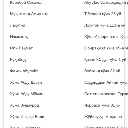
Қорабой Оқсақол
Абу Лас Самарқандий к
Муҳаммад Амин ота
Т.Зеҳний кўча 25 уй
Лаҳутий
Лоҳутий кўча 113-а уй
Намозгоҳ
Хўжа Аҳрори вали кўча
Оби Раҳмат
Обираҳмат кўча 45-а у
Руҳобод
Қизил Юлдуз кўча 1 уй
Факех Абулайс
Вобкенд кўча 82 уй
Хўжа Абду Дарун
Садриддин Айний кўча
Хўжа Абду Мўмин
Саттепо маскани Турки
Хужа Зудмурод
Чорраҳа кўча 81 уй
Хўжа Исҳоқи Вали
Жўйичуқур маҳалла
Хўжа Нисбатдор
Сўзангарон кўча 165 у