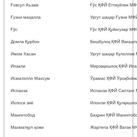
Ғовсул Аъзам
Ғўс ҚФЙ Еттиуйлик М
Ғузни маҳалла
Ургут шаҳар Ғузни МФ
Ғўс
Ғўс ҚФЙ Қуйигузар М
Домла Қурбон
Бешбулоқ ҚФЙ Вағаш
Имом Хасан
Ургут шаҳар Кулоллик
Ипакли
Мирзақишлоқ ҚФЙ Ип
Исматилло Махсум
Ўрамас ҚФЙ Ўроқбой
Испанза
Испанза ҚФЙ Саптанг
Ихлоси зиё
Илонли ҚФЙ Қулқишл
Манғитобод
Баҳрин ҚФЙ Манғитоб
Махматқул ҳожи
Жартепа ҚФЙ Ватак 