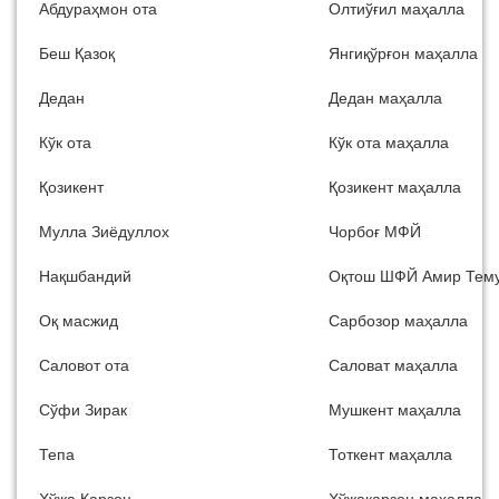
Абдураҳмон ота
Олтиўғил маҳалла
Беш Қазоқ
Янгиқўрғон маҳалла
Дедан
Дедан маҳалла
Кўк ота
Кўк ота маҳалла
Қозикент
Қозикент маҳалла
Мулла Зиёдуллох
Чорбоғ МФЙ
Нақшбандий
Оқтош ШФЙ Амир Тем
Оқ масжид
Сарбозор маҳалла
Саловот ота
Саловат маҳалла
Сўфи Зирак
Мушкент маҳалла
Тепа
Тоткент маҳалла
Хўжа Карзон
Хўжакарзон маҳалла