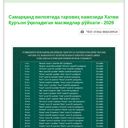
Самарқанд вилоятида таровиҳ намозида Хатми
Қуръон ўқиладиган масжидлар рўйхати - 2026
Чоп этиш версияси