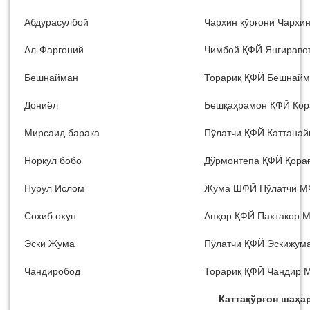
Абдурасулбой
Чархин қўрғони Чархи
Ал-Фарғоний
Чимбой ҚФЙ Янгираво
Бешнайман
Торариқ ҚФЙ Бешнай
Дониёл
Бешқаҳрамон ҚФЙ Қо
Мирсаид барака
Пўлатчи ҚФЙ Каттана
Норқул бобо
Дўрмонтепа ҚФЙ Қора
Нурул Ислом
Жума ШФЙ Пўлатчи 
Сохиб охун
Анҳор ҚФЙ Пахтакор 
Эски Жума
Пўлатчи ҚФЙ Эскижум
Чандиробод
Торариқ ҚФЙ Чандир 
Каттақўрғон шаҳа