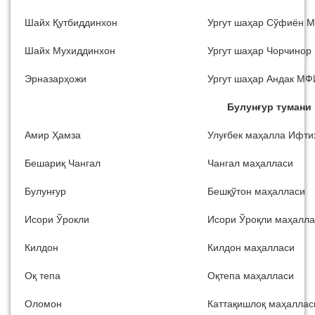
Шайх Қутбиддинхон
Ургут шаҳар Сўфиён 
Шайх Мухиддинхон
Ургут шаҳар Чорчино
Эрназарҳожи
Ургут шаҳар Андак МФ
Булунғур тумани
Амир Ҳамза
Улуғбек маҳалла Ифти
Бешариқ Чангал
Чангал маҳалласи
Булунғур
Бешқўтон маҳалласи
Исори Ўрокли
Исори Ўроқли маҳалла
Килдон
Килдон маҳалласи
Оқ тепа
Оқтепа маҳалласи
Оломон
Каттақишлоқ маҳаллас