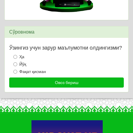
Сўровнома
Ўзингиз учун зарур маълумотни олдингизми?
Ҳа
Йўқ
Фақат қисман