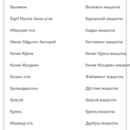
Валижон
Валижон маҳалла
Ёқуб Мулла Анна угли
Бургансой маҳалла
Иброҳим ота
Кадан маҳалла
Имом Абдулло Ансорий
Каттаминг маҳалла
Кичик Кўрпа
Кичик Кўрпа маҳалла
Кичик Мундиён
Кичик Мундиён маҳал
Кошон ота
Файзикент маҳалла
Қаландархона
Дўстлик маҳалла
Қоқсой
Қоқсой маҳалла
Қумоқ
Қумоқ маҳалла
Маҳмуд ота
Дурбуш маҳалла