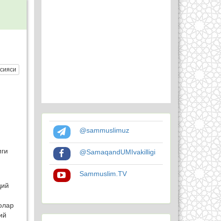
сияси
@sammuslimuz
мги
@SamaqandUMIvakilligi
Sammuslim.TV
дий
олар
ий