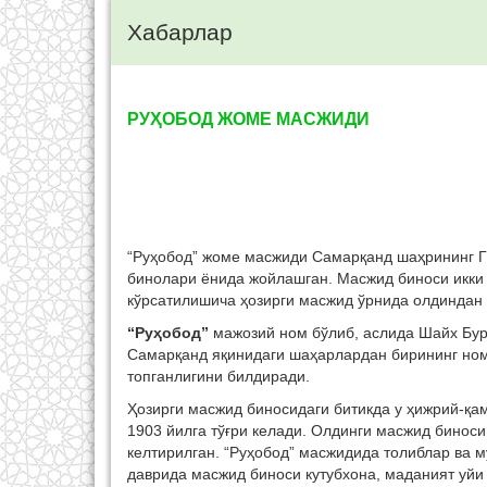
Хабарлар
РУҲОБОД ЖОМЕ МАСЖИДИ
“Руҳобод” жоме масжиди Самарқанд шаҳрининг Г
бинолари ёнида жойлашган. Масжид биноси икки
кўрсатилишича ҳозирги масжид ўрнида олдиндан 
“
Руҳобод
”
мажозий ном бўлиб, аслида Шайх Бур
Самарқанд яқинидаги шаҳарлардан бирининг ном
топганлигини билдиради.
Ҳозирги масжид биносидаги битикда у ҳижрий-қам
1903 йилга тўғри келади. Олдинги масжид бинос
келтирилган. “Руҳобод” масжидида толиблар ва 
даврида масжид биноси кутубхона, маданият уйи