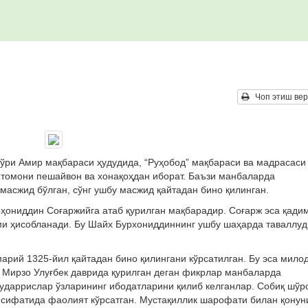
Чоп этиш вер
ўри Амир мақбараси ҳудудида, “Руҳобод” мақбараси ва мадрасаси
 томони пешайвон ва хонақоҳдан иборат. Баъзи манбаларда
масжид бўлган, сўнг ушбу масжид қайтадан бино қилинган.
ҳониддин Соғаржийга атаб қурилган мақбарадир. Соғарж эса қади
и ҳисобланади. Бу Шайх Бурхониддиннинг ушбу шаҳарда таваллуд
арий 1325-йил қайтадан бино қилингани кўрсатилган. Бу эса мило
и Мирзо Улуғбек даврида қурилган деган фикрлар манбаларда
мударрислар ўзларининг ибодатларини қилиб келганлар. Собиқ шўр
 сифатида фаолият кўрсатган. Мустақиллик шарофати билан қонун