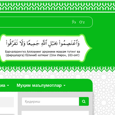
Ўз
O‘z
диа
Муҳим маълумотлар