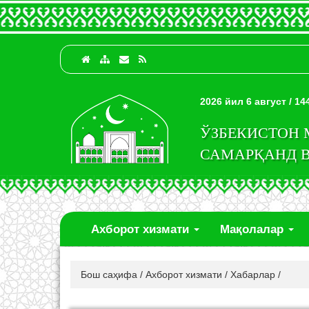
2026 йил 6 август / 1
ЎЗБЕКИСТОН
САМАРҚАНД 
Ахборот хизмати
Мақолалар
Бош саҳифа
/
Ахборот хизмати
/
Хабарлар
/