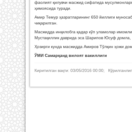
фаолият қилувчи масжид сифатида мусулмонларг
ҳимоясида туради.
Амир Темур ҳазратларининг 650 йиллиги муноса
чиқарилган.
Масжидда инқилобга қадар кўп уламолар имомли
Мустақиллик даврида эса Шарипов Юсуф домла, 
Ҳозирги кунда масжидда Амиров Тўлқин ҳожи до
ЎМИ Самарқанд вилоят вакиллиги
Киритилган вақти: 03/05/2016 00:00; Кўрилганлиг