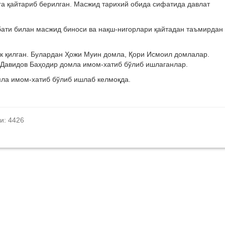
а қайтариб берилган. Масжид тарихий обида сифатида давлат
бати билан масжид биноси ва нақш-нигорлари қайтадан таъмирдан
к қилган. Булардан Ҳожи Муин домла, Қори Исмоил домлалар.
Давидов Баҳодир домла имом-хатиб бўлиб ишлаганлар.
мла имом-хатиб бўлиб ишлаб келмоқда.
и: 4426