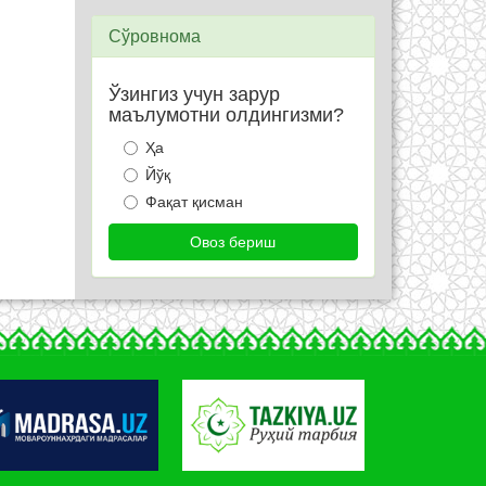
Сўровнома
Ўзингиз учун зарур
маълумотни олдингизми?
Ҳа
Йўқ
Фақат қисман