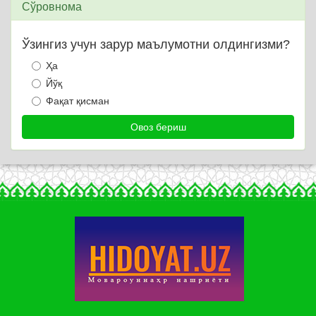
Сўровнома
Ўзингиз учун зарур маълумотни олдингизми?
Ҳа
Йўқ
Фақат қисман