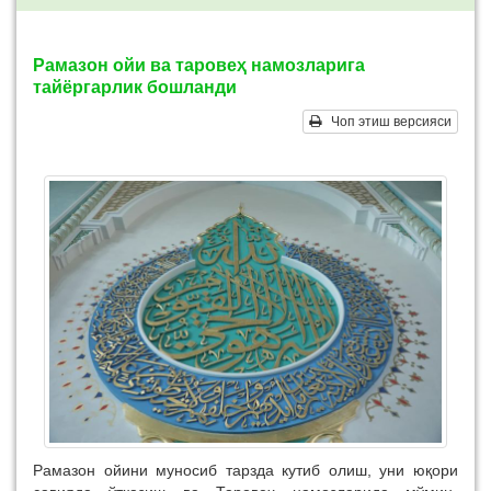
Рамазон ойи ва таровеҳ намозларига
тайёргарлик бошланди
Чоп этиш версияси
Рамазон ойини муносиб тарзда кутиб олиш, уни юқори