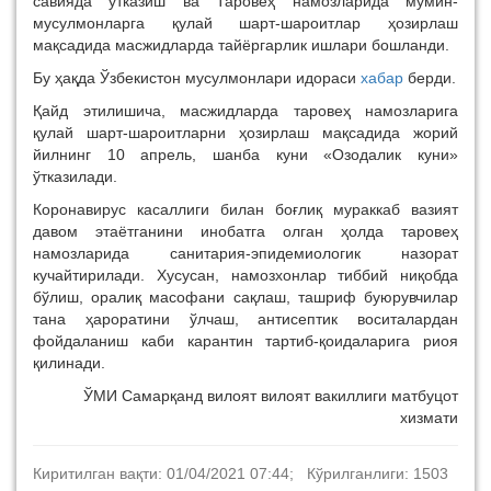
савияда ўтказиш ва Таровеҳ намозларида мўмин-
мусулмонларга қулай шарт-шароитлар ҳозирлаш
мақсадида масжидларда тайёргарлик ишлари бошланди.
Бу ҳақда Ўзбекистон мусулмонлари идораси
хабар
берди.
Қайд этилишича, масжидларда таровеҳ намозларига
қулай шарт-шароитларни ҳозирлаш мақсадида жорий
йилнинг 10 апрель, шанба куни «Озодалик куни»
ўтказилади.
Коронавирус касаллиги билан боғлиқ мураккаб вазият
давом этаётганини инобатга олган ҳолда таровеҳ
намозларида санитария-эпидемиологик назорат
кучайтирилади. Хусусан, намозхонлар тиббий ниқобда
бўлиш, оралиқ масофани сақлаш, ташриф буюрувчилар
тана ҳароратини ўлчаш, антисептик воситалардан
фойдаланиш каби карантин тартиб-қоидаларига риоя
қилинади.
ЎМИ Самарқанд вилоят вилоят вакиллиги матбуцот
хизмати
Киритилган вақти: 01/04/2021 07:44; Кўрилганлиги: 1503