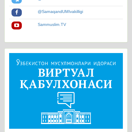
@SamaqandUMIvakilligi
Sammuslim.TV