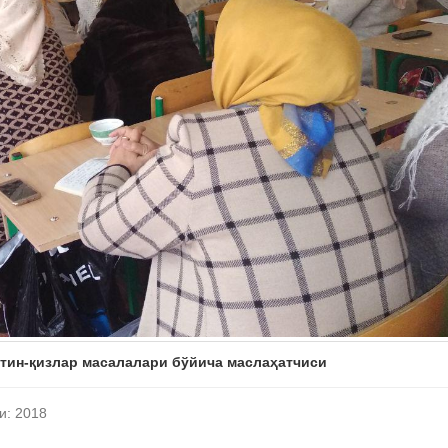
отин-қизлар масалалари бўйича маслаҳатчиси
и: 2018