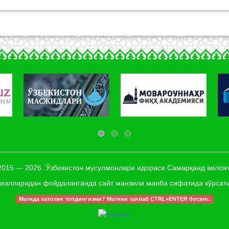
 2015 — 2026. Ўзбекистон мусулмонлари идораси Самарқанд вилоят
иалларидан фойдаланганда сайт манзили манба сифатида кўрсат
Матнда хатолик топдингизми? Матнни танлаб CTRL+ENTER босинг.