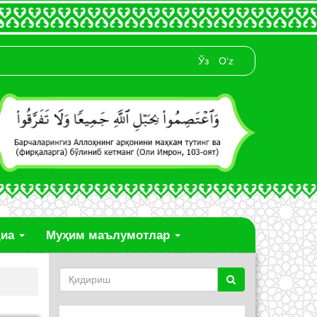
Ўз
O‘z
диа
Муҳим маълумотлар