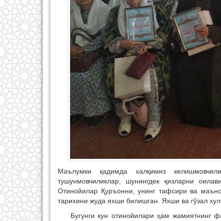
Маълумки қадимда халқимиз келишмовчилик
тушунмовчиликлар, шунингдек қизларни оилав
Отинойилар Қуръонни, унинг тафсири ва маъно
тарихини жуда яхши билишган. Яхши ва гўзал хул
Бугунги кун отинойилари ҳам жамиятнинг фа