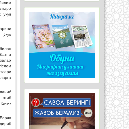
 билим
алқаро
 ўқув
арини
 ўқув
билан
батни
узалар
Ислом
тлари
иларга
лланиб
 этиб
 Кичик
Барча
дириб