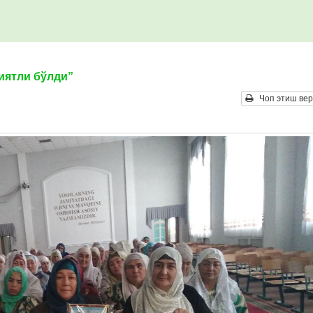
иятли бўлди”
Чоп этиш вер