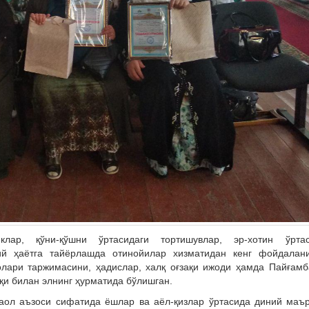
лар, қўни-қўшни ўртасидаги тортишувлар, эр-хотин ўртас
ий ҳаётга тайёрлашда отинойилар хизматидан кенг фойдалани
лари таржимасини, ҳадислар, халқ оғзақи ижоди ҳамда Пайғам
қи билан элнинг ҳурматида бўлишган.
ол аъзоси сифатида ёшлар ва аёл-қизлар ўртасида диний маъ