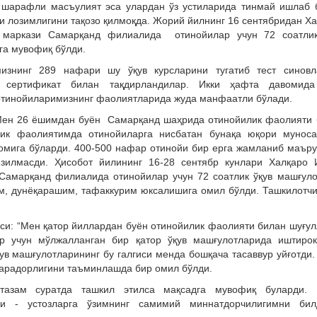
и шарафли масъулият эса улардан ўз устиларида тинмай ишлаб
и лозимлигини тақозо қилмоқда. Жорий йилнинг 16 сентябридан Х
маркази Самарқанд филиалида отинойилар учун 72 соатлик
га мувофиқ бўлди.
изнинг 289 нафари шу ўқув курсларини тугатиб тест синовл
 сертификат билан тақдирландилар. Икки ҳафта давомида
отинойиларимизнинг фаолиятларида жуда манфаатли бўлади.
Мен 26 ёшимдан буён Самарқанд шаҳрида отинойилик фаолияти 
лик фаолиятимда отинойиларга нисбатан бунақа юқори муноса
омига бўларди. 400-500 нафар отинойи бир ерга жамланиб маър
зилмасди. Ҳисобот йилининг 16-28 сентябр кунлари Халқаро 
Самарқанд филиалида отинойилар учун 72 соатлик ўқув машғуло
, дунёқарашим, тафаккурим юксалишига омил бўлди. Ташкилотч
и: “Мен қатор йиллардан буён отинойилик фаолияти билан шуғу
р учун мўлжалланган бир қатор ўқув машғулотларида иштирок
в машғулотларининг бу галгиси менда бошқача тасаввур уйғотди.
марадорлигини таъминлашда бир омил бўлди.
тазам суратда ташкил этилса мақсадга мувофиқ буларди. 
ари - устозларга ўзимнинг самимий миннатдорчилигимни бил