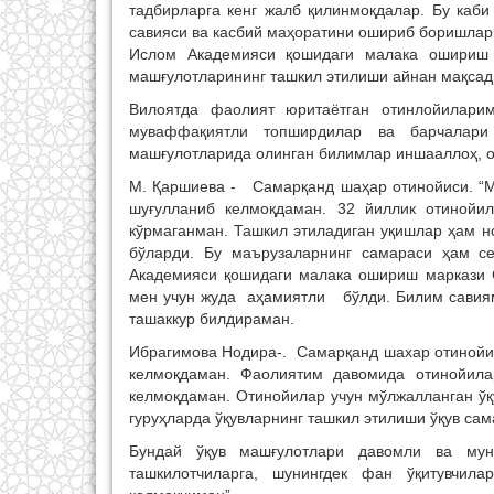
тадбирларга кенг жалб қилинмоқдалар. Бу каб
савияси ва касбий маҳоратини ошириб боришлар
Ислом Академияси қошидаги малака ошириш 
машғулотларининг ташкил этилиши айнан мақсад
Вилоятда фаолият юритаётган отинлойиларим
муваффақиятли топширдилар ва барчалари
машғулотларида олинган билимлар иншааллоҳ, 
М. Қаршиева - Самарқанд шаҳар отинойиси. “
шуғулланиб келмоқдаман. 32 йиллик отинойи
кўрмаганман. Ташкил этиладиган уқишлар ҳам н
бўларди. Бу маърузаларнинг самараси ҳам се
Академияси қошидаги малака ошириш маркази 
мен учун жуда аҳамиятли бўлди. Билим савиям
ташаккур билдираман.
Ибрагимова Нодира-. Самарқанд шахар отинойис
келмоқдаман. Фаолиятим давомида отинойила
келмоқдаман. Отинойилар учун мўлжалланган ўқу
гуруҳларда ўқувларнинг ташкил этилиши ўқув са
Бундай ўқув машғулотлари давомли ва мун
ташкилотчиларга, шунингдек фан ўқитувчил