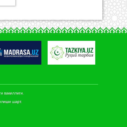
и вакиллиги.
илиши шарт.