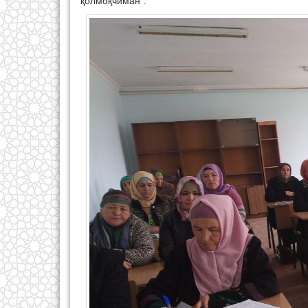
қолмоқчиман”.