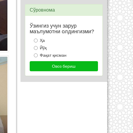
Сўровнома
Ўзингиз учун зарур
маълумотни олдингизми?
Ҳа
Йўқ
Фақат қисман