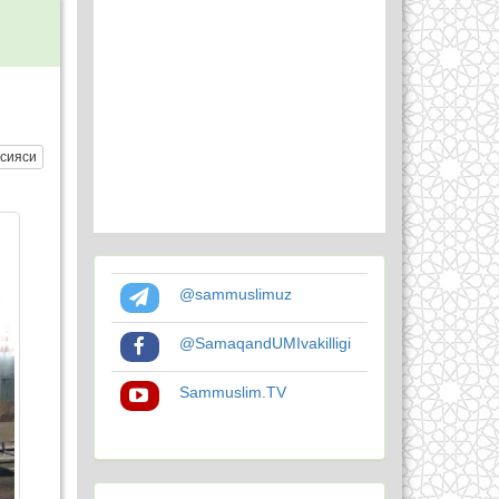
сияси
@sammuslimuz
@SamaqandUMIvakilligi
Sammuslim.TV