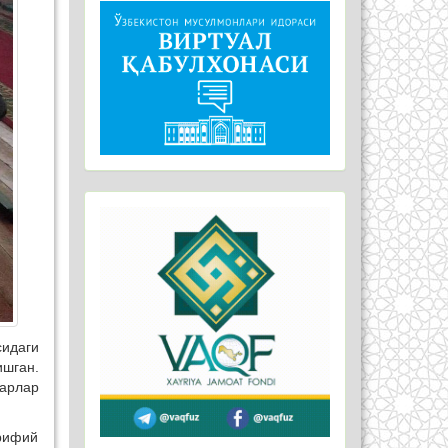
идаги
шган.
барлар
рифий