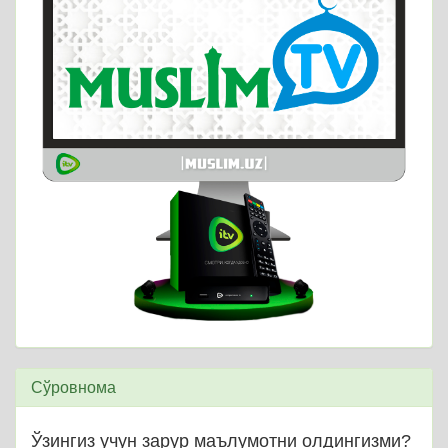
Сўровнома
Ўзингиз учун зарур маълумотни олдингизми?