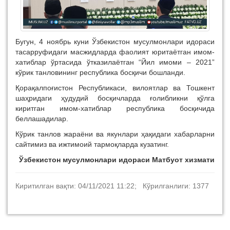
Бугун, 4 ноябрь куни Ўзбекистон мусулмонлари идораси
тасарруфидаги масжидларда фаолият юритаётган имом-
хатиблар ўртасида ўтказилаётган “Йил имоми – 2021”
кўрик танловининг республика босқичи бошланди.
Қорақалпоғистон Республикаси, вилоятлар ва Тошкент
шаҳридаги ҳудудий босқичларда ғолибликни қўлга
киритган имом-хатиблар республика босқичида
беллашадилар.
Кўрик танлов жараёни ва якунлари ҳақидаги хабарларни
сайтимиз ва ижтимоий тармоқларда кузатинг.
Ўзбекистон мусулмонлари идораси Матбуот хизмати
Киритилган вақти: 04/11/2021 11:22; Кўрилганлиги: 1377