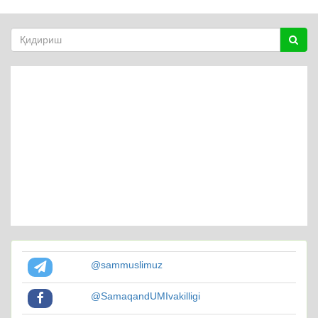
@sammuslimuz
@SamaqandUMIvakilligi