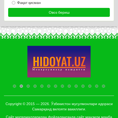
Фақат қисман
Copyright © 2015 — 2026. Ўзбекистон мусулмонлари идораси
Самарқанд вилояти вакиллиги.
Сайт материалларидан фойдаланганда сайт манзили манба