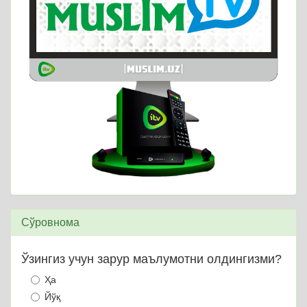
Сўровнома
Ўзингиз учун зарур маълумотни олдингизми?
Ҳа
Йўқ