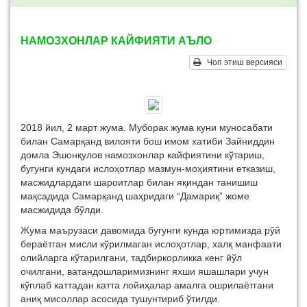
НАМОЗХОНЛАР КАЙФИЯТИ АЪЛО
Чоп этиш версияси
2018 йил, 2 март жума. Муборак жума куни муносабати
билан Самарқанд вилояти бош имом хатиби Зайниддин
домла Эшонқулов намозхонлар кайфиятини кўтариш,
бугунги кундаги ислоҳотлар мазмун-моҳиятини етказиш,
масжидлардаги шароитлар билан яқиндан танишиш
мақсадида Самарқанд шаҳридаги “Дамариқ” жоме
масжидида бўлди.
Жума маърузаси давомида бугунги кунда юртимизда рўй
бераётган мисли кўрилмаган ислоҳотлар, халқ манфаати
олийларга кўтарилгани, тадбиркорликка кенг йўл
очилгани, ватандошларимизнинг яхши яшашлари учун
кўплаб каттадан катта лойиҳалар амалга ошрилаётгани
аниқ мисоллар асосида тушунтириб ўтилди.