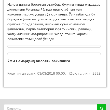
Ислом динига берилган эътибор, бугунги кунда муқаддас
динимизни ўрганиш йўлида яратилаётган кенг
имкониятлар хусусида сўз юритилди. Ўз навбатида бу
борада мўмин мусулмонлардан ҳам имкониятлардан
оқилона фойдаланиш, ишончни суъи исмтемол
қилмаслик, барча эътиборни юрт тинчлиги, равнақи,
халқимизнинг маърифатини зиёда этишга қаратиш
лозимлиги таъкидлаб ўтилди.
ЎМИ Самарқанд вилояти вакиллиги
Киритилган вақти: 03/03/2018 00:00; Кўрилганлиги: 2532