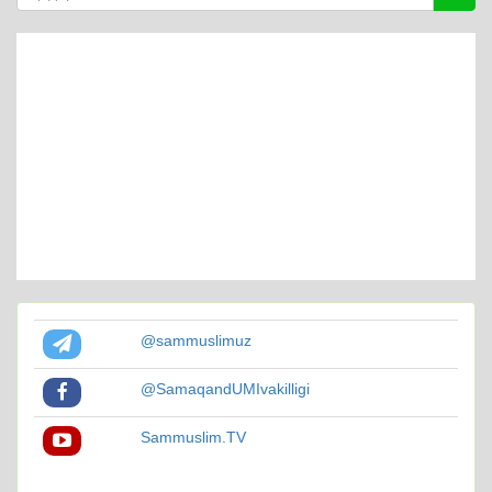
@sammuslimuz
@SamaqandUMIvakilligi
Sammuslim.TV