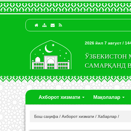
2026 йил 7 август / 1
ЎЗБЕКИСТОН
САМАРҚАНД 
Ахборот хизмати
Мақолалар
Бош саҳифа
/
Ахборот хизмати
/
Хабарлар
/