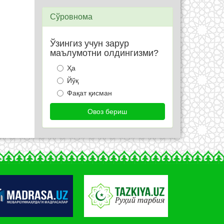
Сўровнома
Ўзингиз учун зарур
маълумотни олдингизми?
Ҳа
Йўқ
Фақат қисман