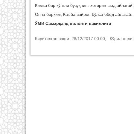
Кимки бир кўнгли бузуқнинг хотирин шод айлагай,
Онча борким, Каъба вайрон бўлса обод айлагай.
ЎМИ Самарқанд вилояти вакиллиги
Киритилган вақти: 28/12/2017 00:00; Кўрилганлиг