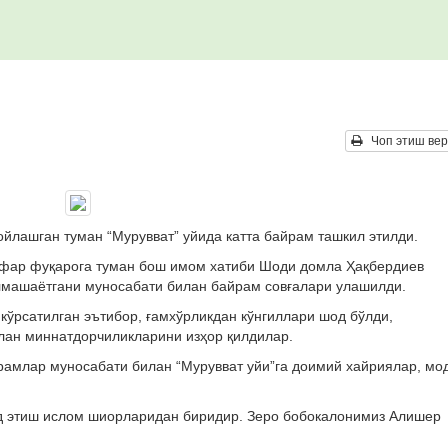
Чоп этиш вер
ойлашган туман “Мурувват” уйида катта байрам ташкил этилди.
нафар фуқарога туман бош имом хатиби Шоди домла Ҳақбердиев
лмашаётгани муносабати билан байрам совғалари улашилди.
ўрсатилган эътибор, ғамхўрликдан кўнгиллари шод бўлди,
лан миннатдорчиликларини изҳор қилдилар.
рамлар муносабати билан “Мурувват уйи”га доимий хайриялар, мо
од этиш ислом шиорларидан биридир. Зеро бобокалонимиз Алишер