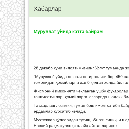
Хабарлар
Мурувват уйида катта байрам
28 декабр куни вилоятимизнинг Ургут туманида ж
“Мурувват” уйида яшовчи ногиронлиги бор 450 
томонидан ҳомийларни жалб қилган ҳолда йил а
Жисмоний имконияти чекланган ушбу фуқаролар к
ташкилотчилар, ҳомийларга юзларида шодлик би
Таъкидлаш лозимки, туман бош имом хатиби бай
ёрдамлар кўрсатиб келади.
Муҳтожлар қўлларидан тутиш, кўнгли синиқни ш
Навоий раҳматуллоҳи алайҳ айтганларидек: