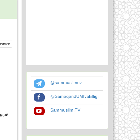
сияси
@sammuslimuz
@SamaqandUMIvakilligi
Sammuslim.TV
ддий