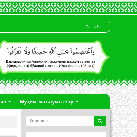
Ўз
O‘z
диа
Муҳим маълумотлар