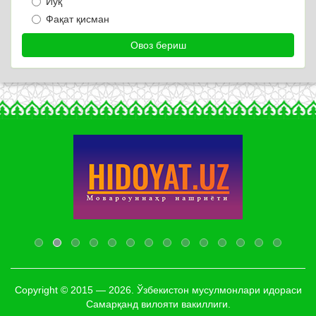
Йўқ
Фақат қисман
Copyright © 2015 — 2026. Ўзбекистон мусулмонлари идораси
Самарқанд вилояти вакиллиги.