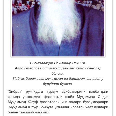
Бисмиллаҳир Роҳманир Роҳийм.
Аллоҳ таолога битмас-туганмас ҳамду санолар
бўлсин.
Пайғамбаримизга мукаммал ва батамом салавоту
дурудлар бўлсин.
“Зиёрат” рукнидаги туркум суҳбатларини навбатдаги
сонида устозимиз, фазилатли шайх Муҳаммад Содиқ
Муҳаммад Юсуф ҳазратларининг падари бузрукворлари
Муҳаммад Юсуф Бойбўта ўғли
нинг ибратли ҳаёт йўллари
билан танишиб чиқамиз.