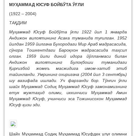
МУҲАММАД ЮСУФ БОЙБЎТА ЎҒЛИ
(1922 – 2004)
ТАҚДИМ
Муҳаммад Юсуф Бойбўта ўғли 1922 йил 1 январда
Андижон вилоятининг Асака туманида туғилган. 1952
йилдан 1959 йилгача Бухородаги Мир Араб мадрасасида,
сўнгра Тошкентдаги Бароқхон мадрасасида таҳсил
олган. 1959 йили диний идора йўлланмаси билан
Андижон вилоятининг Булоқбоши туманидаги
Қирғизбой жомеъ масжидига имом-хатиб этиб
тайинланди. Умрининг охиригача (2004 йил 3 сентябрь)
шу вазифада ишлади. Уч фарзанди бор. Тўнғич ўғли
шайх Муҳаммад Содиқ Муҳаммад Юсуф замонамизнинг
етук мужтаҳид олими, иккинчиси Муҳаммад Амин
Муҳаммад Юсуф, учинчиси эса Тожинисохон Муҳаммад
Юсуф қизи эди.
Шайх Муҳаммад Содиқ Муҳаммад Юсуфдек улуғ олимни