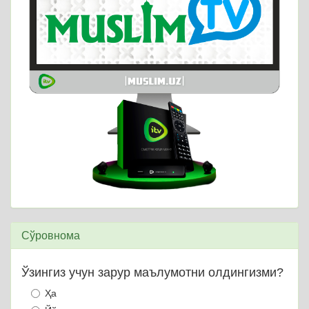
Сўровнома
Ўзингиз учун зарур маълумотни олдингизми?
Ҳа