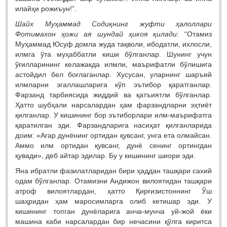
илайҳи рожиъун!”.
Шайх Муҳаммад Содиқнинг жуфти ҳалоллари
Фотимахон ҳожи ая шундай ҳикоя қилади:
“Отамиз
Муҳаммад Юсуф домла жуда тақволи, ибодатли, ихлосли,
илмга ўта муҳаббатли киши бўлганлар. Шунинг учун
ўғилларининг келажакда илмли, маърифатли бўлишига
астойдил бел боғлаганлар. Хусусан, уларнинг шаръий
илмларни эгаллашларига кўп эътибор қаратганлар.
Фарзанд тарбиясида жиддий ва қатъиятли бўлганлар.
Ҳатто шубҳали нарсалардан ҳам фарзандларни эҳтиёт
қилганлар. У кишининг бор эътиборлари илм-маърифатга
қаратилган эди. Фарзандларига насиҳат қилганларида
доим: «Агар дунёнинг ортидан қувсанг, унга ета олмайсан.
Аммо илм ортидан қувсанг, дунё сенинг ортингдан
қувади», деб айтар эдилар. Бу у кишининг шиори эди.
Яна ибратли фазилатларидан бири ҳаддан ташқари сахий
одам бўлганлар. Отамизни Андижон вилоятидан ташқари
атроф вилоятлардан, ҳатто Қирғизистоннинг Ўш
шаҳридан ҳам маросимларга олиб кетишар эди. У
кишининг топган дунёларига анча-мунча уй-жой ёки
машина каби нарсалардан бир нечасини қўлга киритса