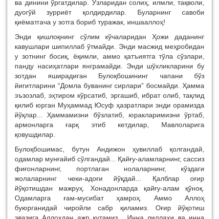
ва динини ўргатдилар. Ўзларидан солиҳ, илмли, тақволи,
дуогўй зурриёт қолдирдилар. Буларнинг савоби
қиёматгача у зотга бориб туражак, иншааллоҳ!
Энди қишлоқнинг сўлим кўчаларидан Ҳожи даданинг
кавушлари шипиллаб ўтмайди. Энди масжид меҳробидан
у зотнинг босиқ, ёқимли, аммо қатъиятга тўла сўзлари,
панду насиҳатлари янграмайди. Энди шўхликларини бу
зотдан яширадиган Булоқбошининг чапани бўз
йигитларини “Домла буванинг сирлари” босмайди. Ҳамма
эъзозлаб, эҳтиром кўрсатиб, эргашиб, ибрат олиб, тақлид
қилиб юрган Муҳаммад Юсуф ҳазратлари энди орамизда
йўқлар... Ҳаммамизни бўзлатиб, юракларимизни ўртаб,
армонларга ғарқ этиб кетдилар, Мавлоларига
қовушдилар.
Булоқбошимас, бутун Андижон ҳувиллаб қолгандай,
одамлар мунғайиб сўлгандай... Қайғу-аламларнинг, сассиз
фиғонларнинг, портлаган нолаларнинг, кўздаги
жолаларнинг чеки-адоғи йўқдай... Қалблар оғир
йўқотишдан мажруҳ. Хонадонларда қайғу-алам қўноқ.
Одамларга ғам-мусибат ҳамроҳ. Аммо Аллоҳ
буюрганидай чиройли сабр қиламиз. Оғир йўқотиш
эвазига Аллоҳдан ажр кутамиз... Инна лиллаҳи ва инна