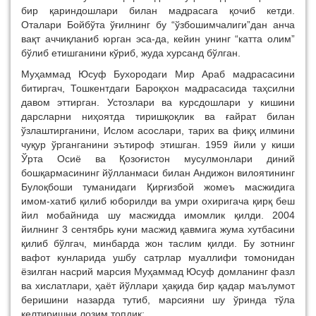
бир қариндошлари билан мадрасага қочиб кетди.
Оталари Бойбўта ўғилнинг бу “ўзбошимчалиги”дан анча
вақт аччиқланиб юрган эса-да, кейин унинг “катта олим”
бўлиб етишганини кўриб, жуда хурсанд бўлган.
Муҳаммад Юсуф Бухородаги Мир Араб мадрасасини
битиргач, Тошкентдаги Бароқхон мадрасасида таҳсилни
давом эттирган. Устозлари ва курсдошлари у кишини
дарсларни ниҳоятда тиришқоқлик ва ғайрат билан
ўзлаштирганини, Ислом асослари, тарих ва фиқҳ илмини
чуқур ўрганганини эътироф этишган. 1959 йили у киши
Ўрта Осиё ва Қозоғистон мусулмонлари диний
бошқармасининг йўлланмаси билан Андижон вилоятининг
Булоқбоши туманидаги Қирғизбой жомеъ масжидига
имом-хатиб қилиб юборилди ва умри охиригача қирқ беш
йил мобайнида шу масжидда имомлик қилди. 2004
йилнинг 3 сентябрь куни масжид қавмига жума хутбасини
қилиб бўлгач, минбарда жон таслим қилди. Бу зотнинг
вафот кунларида ушбу сатрлар муаллифи томонидан
ёзилган насрий марсия Муҳаммад Юсуф домланинг фазл
ва хислатлари, ҳаёт йўллари ҳақида бир қадар маълумот
беришини назарда тутиб, марсияни шу ўринда тўла
келтиришни лозим топдик: