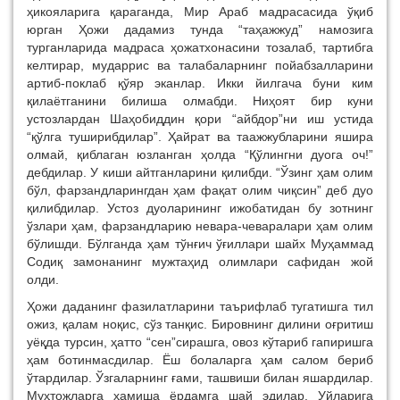
ҳикояларига қараганда, Мир Араб мадрасасида ўқиб
юрган Ҳожи дадамиз тунда “таҳажжуд” намозига
турганларида мадраса ҳожатхонасини тозалаб, тартибга
келтирар, мударрис ва талабаларнинг пойабзалларини
артиб-поклаб қўяр эканлар. Икки йилгача буни ким
қилаётганини билиша олмабди. Ниҳоят бир куни
устозлардан Шаҳобиддин қори “айбдор”ни иш устида
“қўлга туширибдилар”. Ҳайрат ва таажжубларини яшира
олмай, қиблаган юзланган ҳолда “Қўлингни дуога оч!”
дебдилар. У киши айтганларини қилибди. “Ўзинг ҳам олим
бўл, фарзандларингдан ҳам фақат олим чиқсин” деб дуо
қилибдилар. Устоз дуоларининг ижобатидан бу зотнинг
ўзлари ҳам, фарзандларию невара-чеваралари ҳам олим
бўлишди. Бўлганда ҳам тўнғич ўғиллари шайх Муҳаммад
Содиқ замонанинг мужтаҳид олимлари сафидан жой
олди.
Ҳожи даданинг фазилатларини таърифлаб тугатишга тил
ожиз, қалам ноқис, сўз танқис. Бировнинг дилини оғритиш
уёқда турсин, ҳатто “сен”сирашга, овоз кўтариб гапиришга
ҳам ботинмасдилар. Ёш болаларга ҳам салом бериб
ўтардилар. Ўзгаларнинг ғами, ташвиши билан яшардилар.
Муҳтожларга ҳамиша ёрдамга шай эдилар. Уйларига