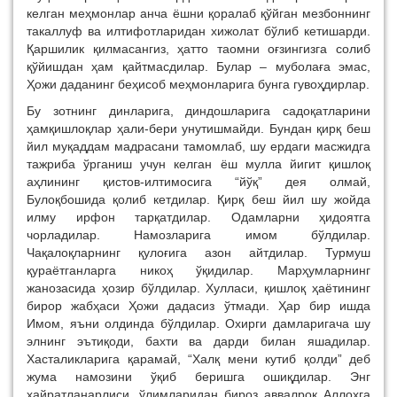
келган меҳмонлар анча ёшни қоралаб қўйган мезбоннинг
такаллуф ва илтифотларидан хижолат бўлиб кетишарди.
Қаршилик қилмасангиз, ҳатто таомни оғзингизга солиб
қўйишдан ҳам қайтмасдилар. Булар – муболаға эмас,
Ҳожи даданинг беҳисоб меҳмонларига бунга гувоҳдирлар.
Бу зотнинг динларига, диндошларига садоқатларини
ҳамқишлоқлар ҳали-бери унутишмайди. Бундан қирқ беш
йил муқаддам мадрасани тамомлаб, шу ердаги масжидга
тажриба ўрганиш учун келган ёш мулла йигит қишлоқ
аҳлининг қистов-илтимосига “йўқ” дея олмай,
Булоқбошида қолиб кетдилар. Қирқ беш йил шу жойда
илму ирфон тарқатдилар. Одамларни ҳидоятга
чорладилар. Намозларига имом бўлдилар.
Чақалоқларнинг қулоғига азон айтдилар. Турмуш
қураётганларга никоҳ ўқидилар. Марҳумларнинг
жанозасида ҳозир бўлдилар. Хулласи, қишлоқ ҳаётининг
бирор жабҳаси Ҳожи дадасиз ўтмади. Ҳар бир ишда
Имом, яъни олдинда бўлдилар. Охирги дамларигача шу
элнинг эътиқоди, бахти ва дарди билан яшадилар.
Хасталикларига қарамай, “Халқ мени кутиб қолди” деб
жума намозини ўқиб беришга ошиқдилар. Энг
ҳайратланарлиси, ўлимларидан бироз аввалроқ Аллоҳга