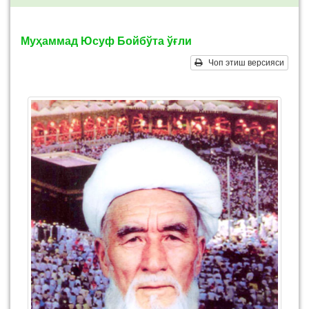
Муҳаммад Юсуф Бойбўта ўғли
Чоп этиш версияси