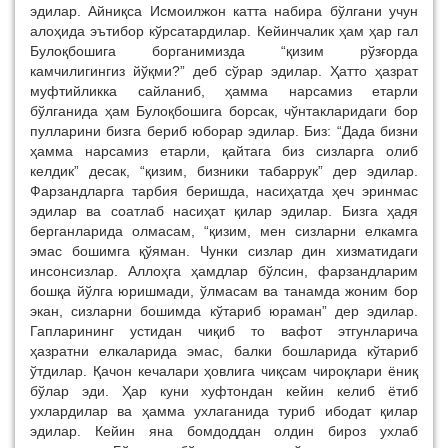
эдилар. Айниқса Исмоилжон катта набира бўлгани учун
алоҳида эътибор кўрсатардилар. Кейинчалик ҳам ҳар гал
Булоқбошига борганимизда “қизим рўзғорда
камчилигингиз йўқми?” деб сўрар эдилар. Ҳатто ҳазрат
муфтийликка сайланиб, ҳамма нарсамиз етарли
бўлганида ҳам Булоқбошига борсак, чўнтакларидаги бор
пулларини бизга бериб юборар эдилар. Биз: “Дада бизни
ҳамма нарсамиз етарли, қайтага биз сизларга олиб
келдик” десак, “қизим, бизники табаррук” дер эдилар.
Фарзандларга тарбия беришда, насиҳатда ҳеч эринмас
эдилар ва соатлаб насиҳат қилар эдилар. Бизга ҳадя
берганларида олмасам, “қизим, мен сизларни елкамга
эмас бошимга қўяман. Чунки сизлар дин хизматидаги
инсонсизлар. Аллоҳга ҳамдлар бўлсин, фарзандларим
бошқа йўлга юришмади, ўлмасам ва танамда жоним бор
экан, сизларни бошимда кўтариб юраман” дер эдилар.
Гапларининг устидан чиқиб то вафот этгунларича
ҳазратни елкаларида эмас, балки бошларида кўтариб
ўтдилар. Қачон кечалари ҳовлига чиқсам чироқлари ёниқ
бўлар эди. Ҳар куни хуфтондан кейин келиб ётиб
ухлардилар ва ҳамма ухлаганида туриб ибодат қилар
эдилар. Кейин яна бомдоддан олдин бироз ухлаб