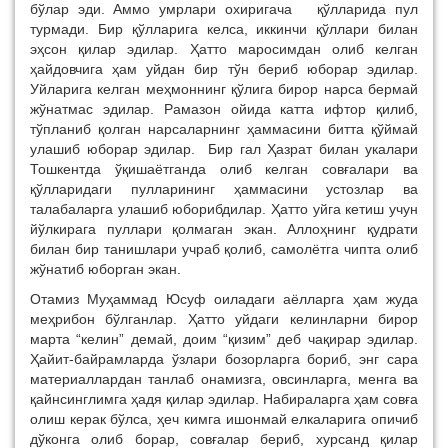
бўлар эди. Аммо умрлари охиригача қўлларида пул
турмади. Бир қўлларига келса, иккинчи қўллари билан
эҳсон қилар эдилар. Ҳатто маросимдан олиб келган
ҳайдовчига ҳам уйдан бир тўн бериб юборар эдилар.
Уйларига келган меҳмоннинг қўлига бирор нарса бермай
жўнатмас эдилар. Рамазон ойида катта ифтор қилиб,
тўпланиб қолган нарсаларнинг ҳаммасини битта қўймай
улашиб юборар эдилар. Бир гал Ҳазрат билан укалари
Тошкентда ўқишаётганда олиб келган совғалари ва
қўлларидаги пулларининг ҳаммасини устозлар ва
талабаларга улашиб юборибдилар. Ҳатто уйга кетиш учун
йўлкирага пуллари қолмаган экан. Аллоҳнинг қудрати
билан бир танишлари учраб қолиб, самолётга чипта олиб
жўнатиб юборган экан.
Отамиз Муҳаммад Юсуф оиладаги аёлларга ҳам жуда
меҳрибон бўлганлар. Ҳатто уйдаги келинларни бирор
марта “келин” демай, доим “қизим” деб чақирар эдилар.
Ҳайит-байрамларда ўзлари бозорларга бориб, энг сара
материаллардан танлаб онамизга, овсинларга, менга ва
қайнсинглимга ҳадя қилар эдилар. Набираларга ҳам совға
олиш керак бўлса, ҳеч кимга ишонмай елкаларига опичиб
дўконга олиб борар, совғалар бериб, хурсанд қилар