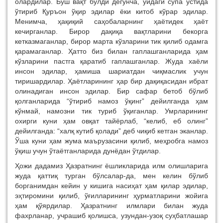
олардилар. Бўш вақт бўлди дегунча, уйдаги супа устида
ўтириб Қуръон ўқир эдилар ёки китоб кўрар эдилар.
Менимча, ҳақиқий саҳобаларнинг ҳаётидек ҳаёт
кечирганлар. Бирор дақиқа вақтларини бекорга
кетказмаганлар, бирор марта кўзларини тик қилиб одамга
қарамаганлар. Ҳатто биз билан гаплашганларида ҳам
кўзларини пастга қаратиб гаплашганлар. Жуда хаёли
инсон эдилар, ҳамиша шариатдан чиқмаслик учун
тиришардилар. Ҳаётларининг ҳар бир дақиқасидан ибрат
олинадиган инсон эдилар. Бир сафар бетоб бўлиб
қолганларида “ўтириб намоз ўқинг” дейилганда ҳам
кўнмай, намозни тик туриб ўқиганлар. Умрларининг
охирги куни ҳам овқат тайёрлаб, “келиб, еб олинг”
дейилганда: “халқ кутиб қолади” деб чиқиб кетган эканлар.
Ўша куни ҳам жума маърузасини қилиб, меҳробга намоз
ўқиш учун ўтаётганларида дунёдан ўтдилар.
Ҳожи дадамиз Ҳазратнинг ёшликларида илм олишларига
жуда қаттиқ турган бўлсалар-да, мен келин бўлиб
борганимдан кейин у кишига насиҳат ҳам қилар эдилар,
эҳтиромини қилиб, ўғилларининг ҳурматларини жойига
ҳам қўярдилар. Ҳазратнинг илмлари билан жуда
фахрланар, учрашиб қолишса, узундан-узоқ суҳбатлашар