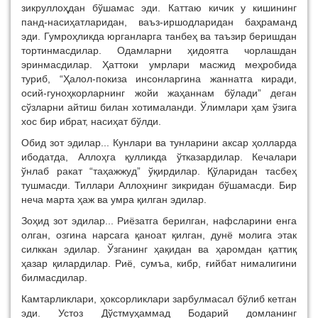
зикруллоҳдан бўшамас эди. Каттаю кичик у кишининг
панд-насиҳатларидан, ваъз-иршодларидан баҳраманд
эди. Гумроҳликда юрганларга танбеҳ ва таъзир беришдан
тортинмасдилар. Одамларни ҳидоятга чорлашдан
эринмасдилар. Ҳаттоки умрлари масжид меҳробида
туриб, “Ҳалол-покиза инсонларгина жаннатга киради,
осий-гуноҳкорларнинг жойи жаҳаннам бўлади” деган
сўзларни айтиш билан хотималанди. Ўлимлари ҳам ўзига
хос бир ибрат, насиҳат бўлди.
Обид зот эдилар... Кунлари ва тунларини аксар ҳолларда
ибодатда, Аллоҳга қулликда ўтказардилар. Кечалари
ўнлаб ракат “таҳажжуд” ўқирдилар. Қўларидан тасбеҳ
тушмасди. Тиллари Аллоҳнинг зикридан бўшамасди. Бир
неча марта ҳаж ва умра қилган эдилар.
Зоҳид зот эдилар... Риёзатга берилган, нафсларини енга
олган, озгина нарсага қаноат қилган, дунё молига этак
силккан эдилар. Ўзганинг ҳақидан ва ҳаромдан қаттиқ
ҳазар қилардилар. Риё, сумъа, кибр, ғийбат нималигини
билмасдилар.
Камтарликлари, ҳоксорликлари зарбулмасал бўлиб кетган
эди. Устоз Дўстмуҳаммад Бодарий домланинг