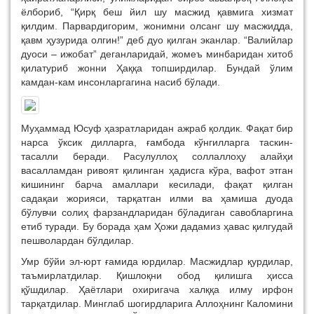
ёлбориб, “Қирқ беш йил шу масжид қавмига хизмат
қилдим. Парвардигорим, жонимни олсанг шу масжидда,
қавм ҳузурида олгин!” деб дуо қилган эканлар. “Валийлар
дуоси – ижобат” деганларидай, жомеъ минбаридан хитоб
қилатуриб жонни Ҳаққа топширдилар. Бундай ўлим
камдан-кам инсонларгагина насиб бўлади.
Муҳаммад Юсуф ҳазратларидан ажраб қолдик. Фақат бир
нарса ўксик дилларга, ғамбода кўнгилларга таскин-
тасалли беради. Расулуллоҳ соллаллоҳу алайҳи
васалламдан ривоят қилинган ҳадисга кўра, вафот этган
кишининг барча амаллари кесилади, фақат қилган
садақаи жорияси, тарқатган илми ва ҳамиша дуода
бўлувчи солиҳ фарзандларидан бўладиган савобларгина
етиб туради. Бу борада ҳам Ҳожи дадамиз ҳавас қилгудай
пешволардан бўлдилар.
Умр бўйи эл-юрт ғамида юрдилар. Масжидлар қурдилар,
таъмирлатдилар. Қишлоқни обод қилишга ҳисса
қўшдилар. Ҳаётлари охиригача халққа илму ирфон
тарқатдилар. Минглаб шогирдларига Аллоҳнинг Каломини