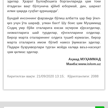
эдилар. Ҳазрат Булоқбошига борганларида ҳам токи
ётадиган вақт бўлгунича қўйиб юбормай, дин, шариат
илми ҳақида суҳбат қуришарди”.
Бундай инсоннинг фарзанди бўлиш албатта ҳар бир ўғил-
қиз учун ўта шараф, улкан бахт! Шу боис ҳам Муҳаммад
Содиқ умр бўйи оталарига юксак эҳтиром кўрсатдилар,
хизматларига шай турдилар, кўнгилларини олдилар.
Бирор марта оталарининг олдига тушиб юрмаган, бирор
марта оталарига имом бўлиб намоз ўқимаган эдилар.
Падари бузрукворлари турган жойда халққа ваъз-насиҳат
ҳам қилмас эдилар.
Аҳмад МУҲАММАД
Манба:www.islom.uz
Киритилган вақти: 21/09/2020 13:15; Кўрилганлиги: 2088