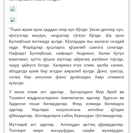
“Ўшал жума куни ҳаддан оғир кун бўлди: ўксик диллар хун,
кўнгуллар маҳзун, чеҳралар сўлғун бўлди. Шу куни
Булоқбоши мотамда қолди. Кўзлардан ёш жаласи селдай
оқди. Фарёдлар қушларга қўшилиб самога сочилди.
Нафақат Булоқбоши, нафақат Андижон, балки бутун
мамлакат, ҳатто қўшни юртлар айрилиқ азобини тортди,
чуқур қайғуга ботди. Халқимиз етук олим, қалби салим,
ибодатда қоим бир зотдан ажралиб қолди. Доно, ҳоксор,
солиҳ бир инсонни фано дунёсидан бақо оламига
кузатди.
У киши олим зот эдилар... Бухородаги Мир Араб ва
Тошкент мадрасаларини тамомлаган эдилар. Қуръон ва
Ҳадисни яхши билардилар. Фиқҳ илмида билимдон
эдилар. Умрлари ниҳоясигача китобни қўлдан
қўймадилар. Шогирдларга сабоқ беришдан тўхтамадилар.
Муттақий зот эдилар... Аллоҳдан қаттиқ қўрқардилар.
Тиллари амри маъруфдан, наҳйи мункардан,