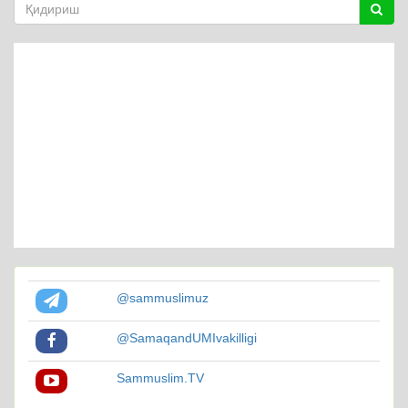
@sammuslimuz
@SamaqandUMIvakilligi
Sammuslim.TV