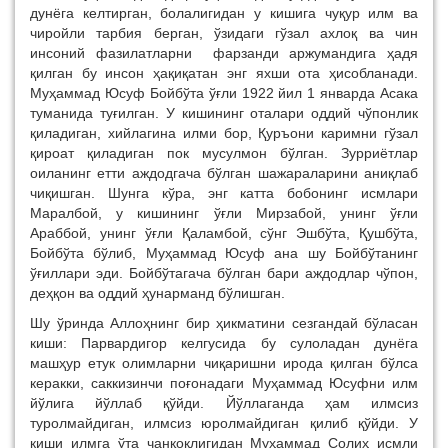
дунёга келтирган, болалигидан у кишига чуқур илм ва
чиройли тарбия берган, ўзидаги гўзал ахлоқ ва чин
инсоний фазилатларни фарзанди аржумандига ҳадя
қилган бу инсон ҳақиқатан энг яхши ота ҳисобланади.
Муҳаммад Юсуф Бойбўта ўғли 1922 йил 1 январда Асака
туманида туғилган. У кишининг оталари оддий чўпонлик
қиладиган, хийлагина илми бор, Қуръони каримни гўзал
қироат қиладиган пок мусулмон бўлган. Зурриётлар
оиланинг етти аждодгача бўлган шажараларини аниқлаб
чиқишган. Шунга кўра, энг катта бобонинг исмлари
Маралбой, у кишининг ўғли Мирзабой, унинг ўғли
Араббой, унинг ўғли Қаламбой, сўнг Эшбўта, Қушбўта,
Бойбўта бўлиб, Муҳаммад Юсуф ана шу Бойбўтанинг
ўғиллари эди. Бойбўтагача бўлган бари аждодлар чўпон,
деҳқон ва оддий ҳунарманд бўлишган.
Шу ўринда Аллоҳнинг бир ҳикматини сезгандай бўласан
киши: Парвардигор келгусида бу сулоладан дунёга
машҳур етук олимларни чиқаришни ирода қилган бўлса
керакки, саккизинчи поғонадаги Муҳаммад Юсуфни илм
йўлига йўллаб қўйди. Йўллаганда ҳам илмсиз
туролмайдиган, илмсиз юролмайдиган қилиб қўйди. У
киши илмга ўта чанқоқлигидан Муҳаммад Солиҳ исмли