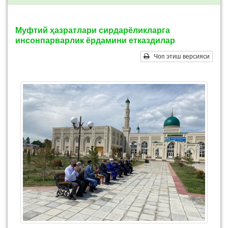
Муфтий ҳазратлари сирдарёликларга
инсонпарварлик ёрдамини етказдилар
Чоп этиш версияси