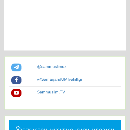
@sammuslimuz
@SamaqandUMIvakilligi
Sammuslim.TV