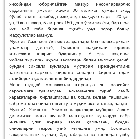
ҳисобидан юборилаётган мазкур инсонпарварлик
ёрдамининг умумий ҳажми 30 миллион сўмдан зиёд
бўлиб, унинг таркибида озиқ-овқат маҳсулотлари – 20 қоп
ун, 9 қоп шакар, 5 литрлик 150 дона ўсимлик ёғи, бир неча
қути чой каби биринчи эҳтиёж учун зарур бошқа
маҳсулотлар мавжуд.
Муфтий Усмонхон Алимов ҳазратлари бошчиликларидаги
уламолар дастлаб, Гулистон шаҳридаги юридик
коллежига ташриф буюрдилар. У ерга вақтинча
жойлаштирилган аҳоли вакиллари билан мулоқот қилиб,
бундай синовли кунларда муҳтарам Президентимиз
таъкидлаганларидек, биронта хонадон, биронта одам
эътиборсиз қолмаслигини билдирдилар.
Мана шундай машаққатли шароитда энг асосийси
саросимага тушмасдан, елкама-елка туриб, саъй-
ҳаракатларни бирлаштириш ва бошга келган ташвишни
сабр-матонат билан енгиш ўта муҳим экани таъкидланди.
Муфтий Усмонхон Алимов ҳазратлари муборак Ислом
динимизда мана шундай машаққатли кунларда сабр
қилишга улуғ ажрлар ваъда қилингани, бундай
синовларни тезроқ ўтиб кетишига умид боғлашга
чақирилганини сўзлаб, Ҳақ таборака ва таолодан ушбу