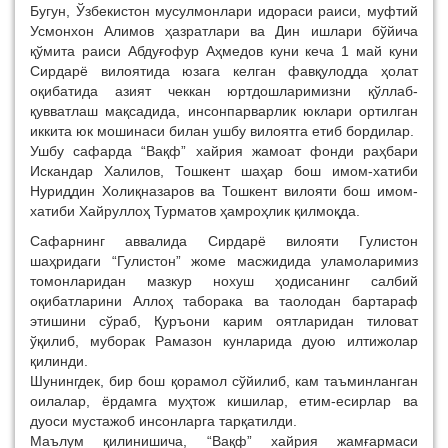
Бугун, Ўзбекистон мусулмонлари идораси раиси, муфтий
Усмонхон Алимов ҳазратлари ва Дин ишлари бўйича
қўмита раиси Абдуғофур Аҳмедов куни кеча 1 май куни
Сирдарё вилоятида юзага келган фавқулодда ҳолат
оқибатида азият чеккан юртдошларимизни қўллаб-
қувватлаш мақсадида, инсонпарварлик юклари ортилган
иккита юк мошинаси билан ушбу вилоятга етиб бордилар.
Ушбу сафарда “Вақф” хайрия жамоат фонди раҳбари
Искандар Халилов, Тошкент шаҳар бош имом-хатиби
Нуриддин Холиқназаров ва Тошкент вилояти бош имом-
хатиби Хайруллоҳ Турматов ҳамроҳлик қилмоқда.
Сафарнинг аввалида Сирдарё вилояти Гулистон
шаҳридаги “Гулистон” жоме масжидида уламоларимиз
томонларидан мазкур нохуш ҳодисанинг салбий
оқибатларини Аллоҳ таборака ва таолодан бартараф
этишини сўраб, Қуръони карим оятларидан тиловат
ўқилиб, муборак Рамазон кунларида дуою илтижолар
қилинди.
Шунингдек, бир бош қорамол сўйилиб, кам таъминланган
оилалар, ёрдамга муҳтож кишилар, етим-есирлар ва
дуоси мустажоб инсонларга тарқатилди.
Маълум қилинишича, “Вақф” хайрия жамғармаси