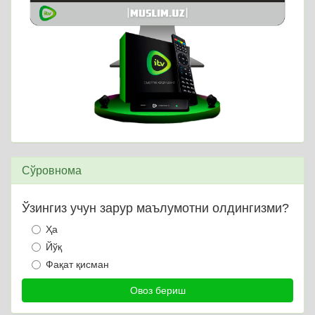
Сўровнома
Ўзингиз учун зарур маълумотни олдингизми?
Ҳа
Йўқ
Фақат қисман