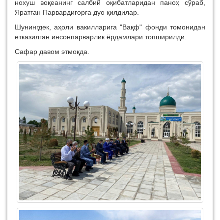
нохуш воқеанинг салбий оқибатларидан паноҳ сўраб,
Яратган Парвардигорга дуо қилдилар.
Шунингдек, аҳоли вакилларига "Вақф" фонди томонидан
етказилган инсонпарварлик ёрдамлари топширилди.
Сафар давом этмоқда.