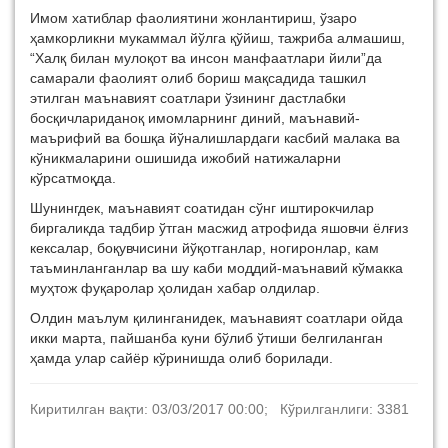
Имом хатиблар фаолиятини жонлантириш, ўзаро
ҳамкорликни мукаммал йўлга қўйиш, тажриба алмашиш,
“Халқ билан мулоқот ва инсон манфаатлари йили”да
самарали фаолият олиб бориш мақсадида ташкил
этилган маънавият соатлари ўзининг дастлабки
босқичлариданоқ имомларнинг диний, маънавий-
маърифий ва бошқа йўналишлардаги касбий малака ва
кўникмаларини ошишида ижобий натижаларни
кўрсатмоқда.
Шунингдек, маънавият соатидан сўнг иштирокчилар
биргаликда тадбир ўтган масжид атрофида яшовчи ёлғиз
кексалар, боқувчисини йўқотганлар, ногиронлар, кам
таъминланганлар ва шу каби моддий-маънавий кўмакка
муҳтож фуқаролар ҳолидан хабар олдилар.
Олдин маълум қилинганидек, маънавият соатлари ойда
икки марта, пайшанба куни бўлиб ўтиши белгиланган
ҳамда улар сайёр кўринишда олиб борилади.
Киритилган вақти: 03/03/2017 00:00; Кўрилганлиги: 3381