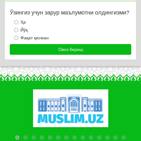
Ўзингиз учун зарур маълумотни олдингизми?
Ҳа
Йўқ
Фақат қисман